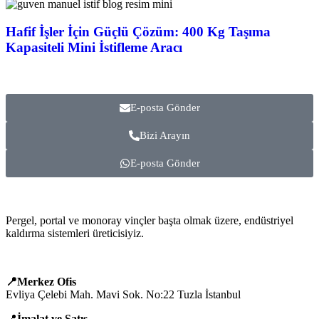
Hafif İşler İçin Güçlü Çözüm: 400 Kg Taşıma
Kapasiteli Mini İstifleme Aracı
E-posta Gönder
Bizi Arayın
E-posta Gönder
Pergel, portal ve monoray vinçler başta olmak üzere, endüstriyel
kaldırma sistemleri üreticisiyiz.
📍Merkez Ofis
Evliya Çelebi Mah. Mavi Sok. No:22 Tuzla İstanbul
📍
İmalat ve Satış