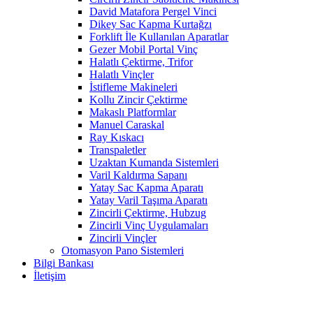
David Matafora Pergel Vinci
Dikey Sac Kapma Kurtağzı
Forklift İle Kullanılan Aparatlar
Gezer Mobil Portal Vinç
Halatlı Çektirme, Trifor
Halatlı Vinçler
İstifleme Makineleri
Kollu Zincir Çektirme
Makaslı Platformlar
Manuel Caraskal
Ray Kıskacı
Transpaletler
Uzaktan Kumanda Sistemleri
Varil Kaldırma Sapanı
Yatay Sac Kapma Aparatı
Yatay Varil Taşıma Aparatı
Zincirli Çektirme, Hubzug
Zincirli Vinç Uygulamaları
Zincirli Vinçler
Otomasyon Pano Sistemleri
Bilgi Bankası
İletişim