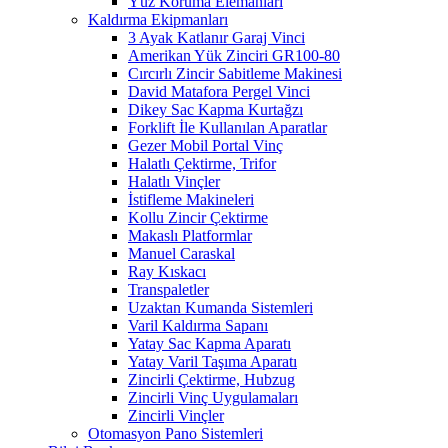
Yüz Koruma Elemanları
Kaldırma Ekipmanları
3 Ayak Katlanır Garaj Vinci
Amerikan Yük Zinciri GR100-80
Cırcırlı Zincir Sabitleme Makinesi
David Matafora Pergel Vinci
Dikey Sac Kapma Kurtağzı
Forklift İle Kullanılan Aparatlar
Gezer Mobil Portal Vinç
Halatlı Çektirme, Trifor
Halatlı Vinçler
İstifleme Makineleri
Kollu Zincir Çektirme
Makaslı Platformlar
Manuel Caraskal
Ray Kıskacı
Transpaletler
Uzaktan Kumanda Sistemleri
Varil Kaldırma Sapanı
Yatay Sac Kapma Aparatı
Yatay Varil Taşıma Aparatı
Zincirli Çektirme, Hubzug
Zincirli Vinç Uygulamaları
Zincirli Vinçler
Otomasyon Pano Sistemleri