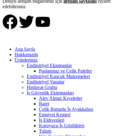
Detaylı iletişim bilgilerimiz için
iletişim sayfasını
ziyaret
edebilirsiniz.
Ana Sayfa
Hakkımızda
Ürünlerimiz
Endüstriyel Ekipmanlar
Paslanmaz ve Çelik Paletler
Endüstriyel Kauçuk Malzemeleri
Endüstriyel Vanalar
Hırdavat Grubu
İş Güvenlik Ekipmanları
Alev Almaz Kıyafetler
Baret
Çelik Burunlu İş Ayakkabısı
Emniyet Kemeri
İş Eldivenleri
Koruyucu İş Gözlükleri
Tulum