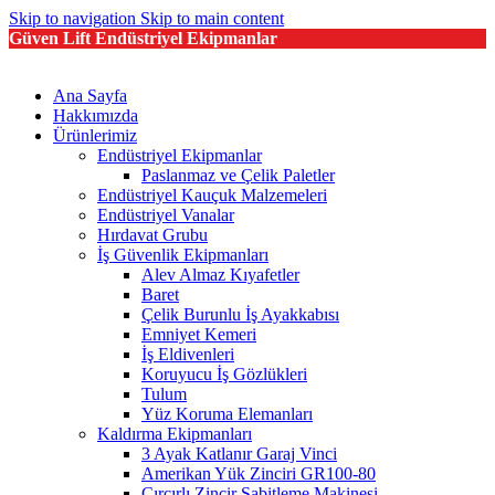
Skip to navigation
Skip to main content
Güven Lift Endüstriyel Ekipmanlar
Ana Sayfa
Hakkımızda
Ürünlerimiz
Endüstriyel Ekipmanlar
Paslanmaz ve Çelik Paletler
Endüstriyel Kauçuk Malzemeleri
Endüstriyel Vanalar
Hırdavat Grubu
İş Güvenlik Ekipmanları
Alev Almaz Kıyafetler
Baret
Çelik Burunlu İş Ayakkabısı
Emniyet Kemeri
İş Eldivenleri
Koruyucu İş Gözlükleri
Tulum
Yüz Koruma Elemanları
Kaldırma Ekipmanları
3 Ayak Katlanır Garaj Vinci
Amerikan Yük Zinciri GR100-80
Cırcırlı Zincir Sabitleme Makinesi