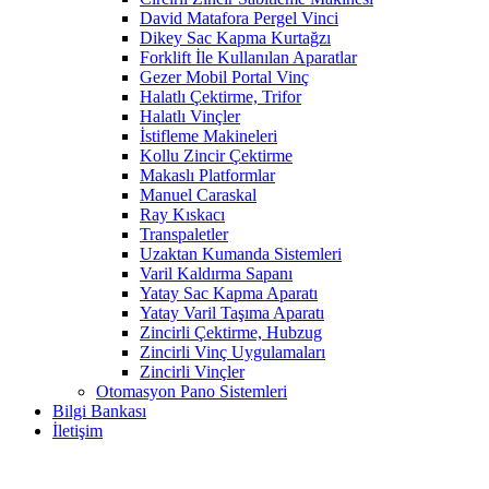
David Matafora Pergel Vinci
Dikey Sac Kapma Kurtağzı
Forklift İle Kullanılan Aparatlar
Gezer Mobil Portal Vinç
Halatlı Çektirme, Trifor
Halatlı Vinçler
İstifleme Makineleri
Kollu Zincir Çektirme
Makaslı Platformlar
Manuel Caraskal
Ray Kıskacı
Transpaletler
Uzaktan Kumanda Sistemleri
Varil Kaldırma Sapanı
Yatay Sac Kapma Aparatı
Yatay Varil Taşıma Aparatı
Zincirli Çektirme, Hubzug
Zincirli Vinç Uygulamaları
Zincirli Vinçler
Otomasyon Pano Sistemleri
Bilgi Bankası
İletişim