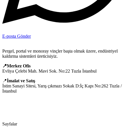
E-posta Gönder
Pergel, portal ve monoray vinçler başta olmak üzere, endüstriyel
kaldırma sistemleri üreticisiyiz.
📍Merkez Ofis
Evliya Çelebi Mah. Mavi Sok. No:22 Tuzla İstanbul
📍
İmalat ve Satış
İstim Sanayi Sitesi, Yarış çıkmazı Sokak D:İç Kapı No:262 Tuzla /
İstanbul
📞 0505 494 14 07
📧 info@guvenlift.com
Sayfalar