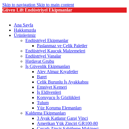
Skip to navigation
Skip to main content
Güven Lift Endüstriyel Ekipmanlar
Ana Sayfa
Hakkımızda
Ürünlerimiz
Endüstriyel Ekipmanlar
Paslanmaz ve Çelik Paletler
Endüstriyel Kauçuk Malzemeleri
Endüstriyel Vanalar
Hırdavat Grubu
İş Güvenlik Ekipmanları
Alev Almaz Kıyafetler
Baret
Çelik Burunlu İş Ayakkabısı
Emniyet Kemeri
İş Eldivenleri
Koruyucu İş Gözlükleri
Tulum
Yüz Koruma Elemanları
Kaldırma Ekipmanları
3 Ayak Katlanır Garaj Vinci
Amerikan Yük Zinciri GR100-80
Cırcırlı Zincir Sabitleme Makinesi