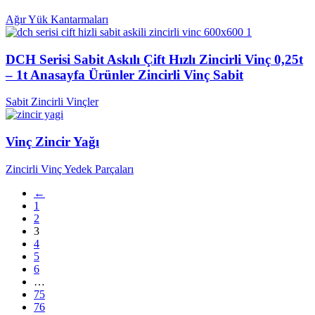
Ağır Yük Kantarmaları
DCH Serisi Sabit Askılı Çift Hızlı Zincirli Vinç 0,25t
– 1t Anasayfa Ürünler Zincirli Vinç Sabit
Sabit Zincirli Vinçler
Vinç Zincir Yağı
Zincirli Vinç Yedek Parçaları
←
1
2
3
4
5
6
…
75
76