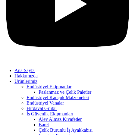
Ana Sayfa
Hakkımızda
Ürünlerimiz
Endüstriyel Ekipmanlar
Paslanmaz ve Çelik Paletler
Endüstriyel Kauçuk Malzemeleri
Endüstriyel Vanalar
Hırdavat Grubu
İş Güvenlik Ekipmanları
Alev Almaz Kıyafetler
Baret
Çelik Burunlu İş Ayakkabısı