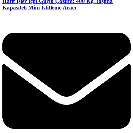
Hafif İşler İçin Güçlü Çözüm: 400 Kg Taşıma
Kapasiteli Mini İstifleme Aracı