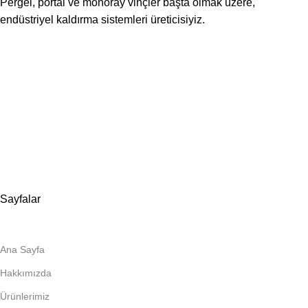
Pergel, portal ve monoray vinçler başta olmak üzere,
endüstriyel kaldırma sistemleri üreticisiyiz.
📍Merkez Ofis
Evliya Çelebi Mah. Mavi Sok. No:22 Tuzla İstanbul
📍
İmalat ve Satış
İstim Sanayi Sitesi, Yarış çıkmazı Sokak D:İç Kapı No:262
Tuzla / İstanbul
📞 0505 494 14 07
📧 info@guvenlift.com
Sayfalar
Ana Sayfa
Hakkımızda
Ürünlerimiz