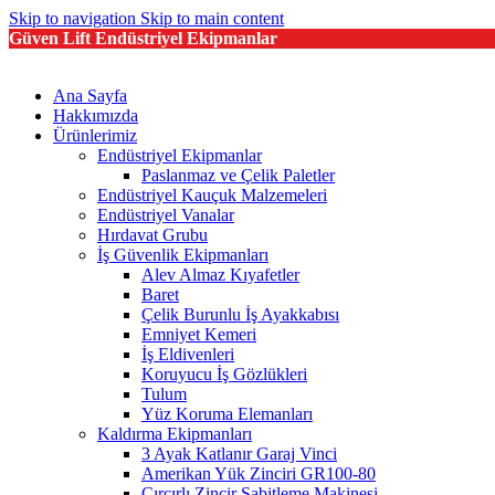
Skip to navigation
Skip to main content
Güven Lift Endüstriyel Ekipmanlar
Ana Sayfa
Hakkımızda
Ürünlerimiz
Endüstriyel Ekipmanlar
Paslanmaz ve Çelik Paletler
Endüstriyel Kauçuk Malzemeleri
Endüstriyel Vanalar
Hırdavat Grubu
İş Güvenlik Ekipmanları
Alev Almaz Kıyafetler
Baret
Çelik Burunlu İş Ayakkabısı
Emniyet Kemeri
İş Eldivenleri
Koruyucu İş Gözlükleri
Tulum
Yüz Koruma Elemanları
Kaldırma Ekipmanları
3 Ayak Katlanır Garaj Vinci
Amerikan Yük Zinciri GR100-80
Cırcırlı Zincir Sabitleme Makinesi