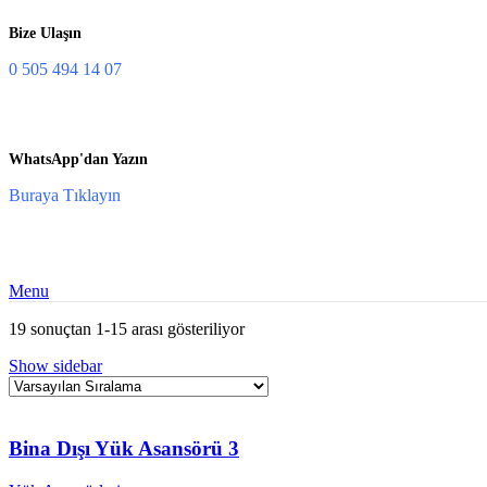
Bize Ulaşın
0 505 494 14 07
WhatsApp'dan Yazın
Buraya Tıklayın
Menu
19 sonuçtan 1-15 arası gösteriliyor
Show sidebar
Bina Dışı Yük Asansörü 3