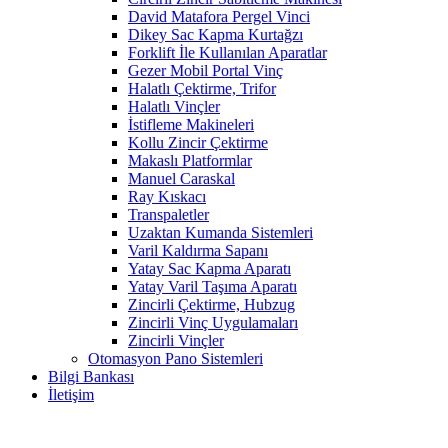
David Matafora Pergel Vinci
Dikey Sac Kapma Kurtağzı
Forklift İle Kullanılan Aparatlar
Gezer Mobil Portal Vinç
Halatlı Çektirme, Trifor
Halatlı Vinçler
İstifleme Makineleri
Kollu Zincir Çektirme
Makaslı Platformlar
Manuel Caraskal
Ray Kıskacı
Transpaletler
Uzaktan Kumanda Sistemleri
Varil Kaldırma Sapanı
Yatay Sac Kapma Aparatı
Yatay Varil Taşıma Aparatı
Zincirli Çektirme, Hubzug
Zincirli Vinç Uygulamaları
Zincirli Vinçler
Otomasyon Pano Sistemleri
Bilgi Bankası
İletişim