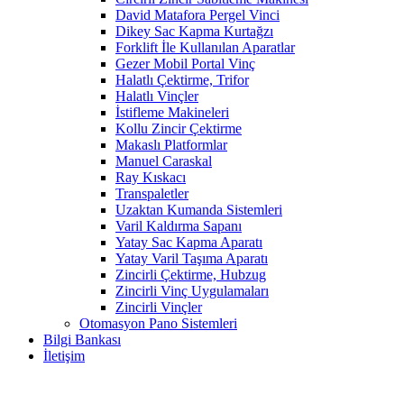
David Matafora Pergel Vinci
Dikey Sac Kapma Kurtağzı
Forklift İle Kullanılan Aparatlar
Gezer Mobil Portal Vinç
Halatlı Çektirme, Trifor
Halatlı Vinçler
İstifleme Makineleri
Kollu Zincir Çektirme
Makaslı Platformlar
Manuel Caraskal
Ray Kıskacı
Transpaletler
Uzaktan Kumanda Sistemleri
Varil Kaldırma Sapanı
Yatay Sac Kapma Aparatı
Yatay Varil Taşıma Aparatı
Zincirli Çektirme, Hubzug
Zincirli Vinç Uygulamaları
Zincirli Vinçler
Otomasyon Pano Sistemleri
Bilgi Bankası
İletişim