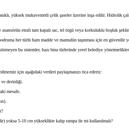
ıklı, yüksek mukavemetli çelik şaseler üzerine inşa edilir. Hidrolik çalı
asansörün etrafı tam kapalı sac, tel örgü veya korkuluklu boşluk şeklin
druma her türlü ham madde ve mamulün taşınması için en güvenilir y
tirmeyen bu sistemler, bazı bina türlerinde yerel belediye yönetmelikle
memiz için aşağıdaki verileri paylaşmanızı rica ederiz:
ve derinliği.
aki mesafe.
on).
r?
dir) yoksa 5-10 cm yükseklikte kalıp rampa ile mi kullanılmalı?