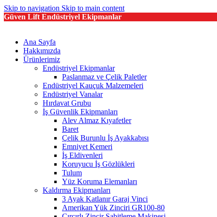
Skip to navigation
Skip to main content
Güven Lift Endüstriyel Ekipmanlar
Ana Sayfa
Hakkımızda
Ürünlerimiz
Endüstriyel Ekipmanlar
Paslanmaz ve Çelik Paletler
Endüstriyel Kauçuk Malzemeleri
Endüstriyel Vanalar
Hırdavat Grubu
İş Güvenlik Ekipmanları
Alev Almaz Kıyafetler
Baret
Çelik Burunlu İş Ayakkabısı
Emniyet Kemeri
İş Eldivenleri
Koruyucu İş Gözlükleri
Tulum
Yüz Koruma Elemanları
Kaldırma Ekipmanları
3 Ayak Katlanır Garaj Vinci
Amerikan Yük Zinciri GR100-80
Cırcırlı Zincir Sabitleme Makinesi