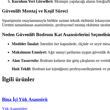
Kurulum Yeri Görselleri:
Montajın yapılacağı alanın fotoğrafla
Güvenlift Montaj ve Keşif Süreci
Siparişinizin onaylanmasıyla birlikte uzman teknik ekibimiz lokasyon
Üretimi tamamlanan asansörünüz, profesyonel montaj ekibimiz tarafından
Neden Güvenlift Bodrum Kat Asansörlerini Seçmelisi
Modüler İmalat:
İstenilen her kapasitede, ölçüde ve seyir mes
Maksimum Emniyet:
Ağır sanayi şartlarına uygun güvenlik do
Alan Tasarrufu:
Bodrum katların dar giriş çıkışlarını en verim
Hızlı Teklif:
Bodrum kat lojistiğinizi profesyonelleştirmek ve pro
İlgili ürünler
Bina İçi Yük Asansörü
Yük Asansörleri