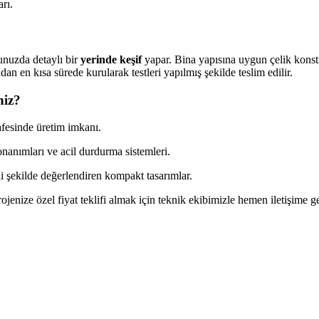
rı.
unuzda detaylı bir
yerinde keşif
yapar. Bina yapısına uygun çelik konstrü
 en kısa sürede kurularak testleri yapılmış şekilde teslim edilir.
niz?
afesinde üretim imkanı.
nanımları ve acil durdurma sistemleri.
li şekilde değerlendiren kompakt tasarımlar.
jenize özel fiyat teklifi almak için teknik ekibimizle hemen iletişime ge