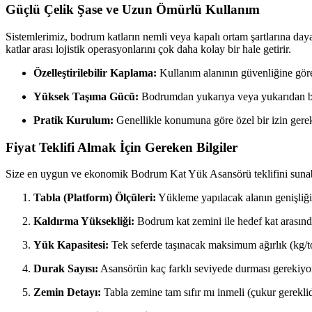
Güçlü Çelik Şase ve Uzun Ömürlü Kullanım
Sistemlerimiz, bodrum katların nemli veya kapalı ortam şartlarına dayan
katlar arası lojistik operasyonlarını çok daha kolay bir hale getirir.
Özelleştirilebilir Kaplama:
Kullanım alanının güvenliğine göre 
Yüksek Taşıma Gücü:
Bodrumdan yukarıya veya yukarıdan bo
Pratik Kurulum:
Genellikle konumuna göre özel bir izin gerek
Fiyat Teklifi Almak İçin Gereken Bilgiler
Size en uygun ve ekonomik Bodrum Kat Yük Asansörü teklifini sunabil
Tabla (Platform) Ölçüleri:
Yükleme yapılacak alanın genişliği 
Kaldırma Yüksekliği:
Bodrum kat zemini ile hedef kat arasınd
Yük Kapasitesi:
Tek seferde taşınacak maksimum ağırlık (kg/t
Durak Sayısı:
Asansörün kaç farklı seviyede durması gerekiyo
Zemin Detayı:
Tabla zemine tam sıfır mı inmeli (çukur gerekli