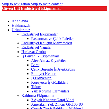
Skip to navigation
Skip to main content
Güven Lift Endüstriyel Ekipmanlar
Ana Sayfa
Hakkımızda
Ürünlerimiz
Endüstriyel Ekipmanlar
Paslanmaz ve Çelik Paletler
Endüstriyel Kauçuk Malzemeleri
Endüstriyel Vanalar
Hırdavat Grubu
İş Güvenlik Ekipmanları
Alev Almaz Kıyafetler
Baret
Çelik Burunlu İş Ayakkabısı
Emniyet Kemeri
İş Eldivenleri
Koruyucu İş Gözlükleri
Tulum
Yüz Koruma Elemanları
Kaldırma Ekipmanları
3 Ayak Katlanır Garaj Vinci
Amerikan Yük Zinciri GR100-80
Cırcırlı Zincir Sabitleme Makinesi