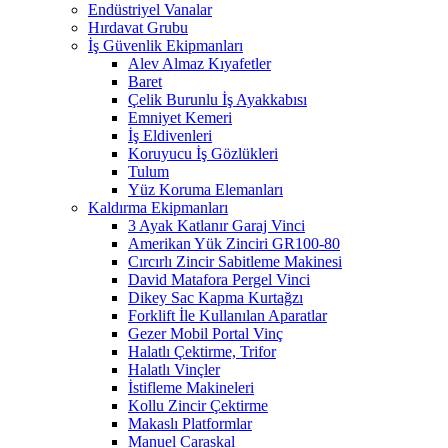
Endüstriyel Vanalar
Hırdavat Grubu
İş Güvenlik Ekipmanları
Alev Almaz Kıyafetler
Baret
Çelik Burunlu İş Ayakkabısı
Emniyet Kemeri
İş Eldivenleri
Koruyucu İş Gözlükleri
Tulum
Yüz Koruma Elemanları
Kaldırma Ekipmanları
3 Ayak Katlanır Garaj Vinci
Amerikan Yük Zinciri GR100-80
Cırcırlı Zincir Sabitleme Makinesi
David Matafora Pergel Vinci
Dikey Sac Kapma Kurtağzı
Forklift İle Kullanılan Aparatlar
Gezer Mobil Portal Vinç
Halatlı Çektirme, Trifor
Halatlı Vinçler
İstifleme Makineleri
Kollu Zincir Çektirme
Makaslı Platformlar
Manuel Caraskal