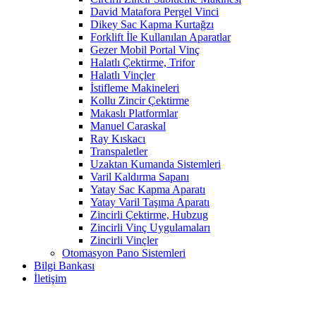
David Matafora Pergel Vinci
Dikey Sac Kapma Kurtağzı
Forklift İle Kullanılan Aparatlar
Gezer Mobil Portal Vinç
Halatlı Çektirme, Trifor
Halatlı Vinçler
İstifleme Makineleri
Kollu Zincir Çektirme
Makaslı Platformlar
Manuel Caraskal
Ray Kıskacı
Transpaletler
Uzaktan Kumanda Sistemleri
Varil Kaldırma Sapanı
Yatay Sac Kapma Aparatı
Yatay Varil Taşıma Aparatı
Zincirli Çektirme, Hubzug
Zincirli Vinç Uygulamaları
Zincirli Vinçler
Otomasyon Pano Sistemleri
Bilgi Bankası
İletişim