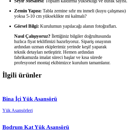
Seyir Mesafesi:
Toplam kaldırma yüksekliği ve durak sayısı.
Zemin Yapısı:
Tabla zemine sıfır mı inmeli (kuyu çalışması)
yoksa 5-10 cm yükseklikte mi kalmalı?
Görsel Bilgi:
Kurulumun yapılacağı alanın fotoğrafları.
Nasıl Çalışıyoruz?
İlettiğiniz bilgiler doğrultusunda
hızlıca fiyat teklifimizi hazırlıyoruz. Sipariş onayının
ardından uzman ekiplerimiz yerinde keşif yaparak
teknik detayları netleştirir. Hemen ardından
fabrikamızda imalat süreci başlar ve kısa sürede
profesyonel montaj ekibimizce kurulum tamamlanır.
İlgili ürünler
Bina İçi Yük Asansörü
Yük Asansörleri
Bodrum Kat Yük Asansörü