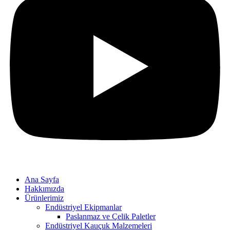
Ana Sayfa
Hakkımızda
Ürünlerimiz
Endüstriyel Ekipmanlar
Paslanmaz ve Çelik Paletler
Endüstriyel Kauçuk Malzemeleri