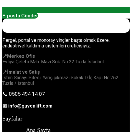
E-posta Gönder
Pergel, portal ve monoray vinçler başta olmak üzere,
endüstriyel kaldırma sistemleri üreticisiyiz.
📍Merkez Ofis
Evliya Çelebi Mah. Mavi Sok. No:22 Tuzla İstanbul
📍
İmalat ve Satış
İstim Sanayi Sitesi, Yarış çıkmazı Sokak D:İç Kapı No:262
Tuzla / İstanbul
📞 0505 494 14 07
📧 info@guvenlift.com
Sayfalar
Ana Sayfa