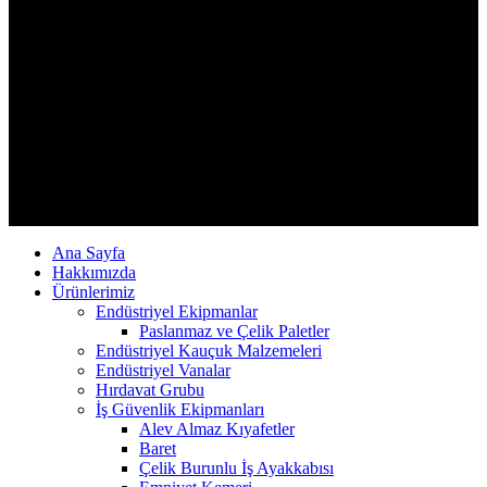
Ana Sayfa
Hakkımızda
Ürünlerimiz
Endüstriyel Ekipmanlar
Paslanmaz ve Çelik Paletler
Endüstriyel Kauçuk Malzemeleri
Endüstriyel Vanalar
Hırdavat Grubu
İş Güvenlik Ekipmanları
Alev Almaz Kıyafetler
Baret
Çelik Burunlu İş Ayakkabısı