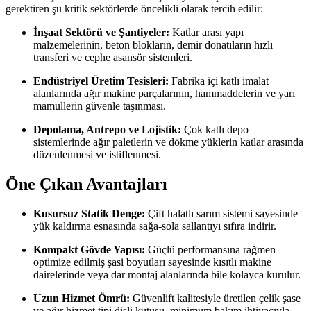
gerektiren şu kritik sektörlerde öncelikli olarak tercih edilir:
İnşaat Sektörü ve Şantiyeler:
Katlar arası yapı
malzemelerinin, beton blokların, demir donatıların hızlı
transferi ve cephe asansör sistemleri.
Endüstriyel Üretim Tesisleri:
Fabrika içi katlı imalat
alanlarında ağır makine parçalarının, hammaddelerin ve yarı
mamullerin güvenle taşınması.
Depolama, Antrepo ve Lojistik:
Çok katlı depo
sistemlerinde ağır paletlerin ve dökme yüklerin katlar arasında
düzenlenmesi ve istiflenmesi.
Öne Çıkan Avantajları
Kusursuz Statik Denge:
Çift halatlı sarım sistemi sayesinde
yük kaldırma esnasında sağa-sola sallantıyı sıfıra indirir.
Kompakt Gövde Yapısı:
Güçlü performansına rağmen
optimize edilmiş şasi boyutları sayesinde kısıtlı makine
dairelerinde veya dar montaj alanlarında bile kolayca kurulur.
Uzun Hizmet Ömrü:
Güvenlift kalitesiyle üretilen çelik şase
ve ağır hizmet tipi dişli kutusu, minimum bakım ihtiyacıyla