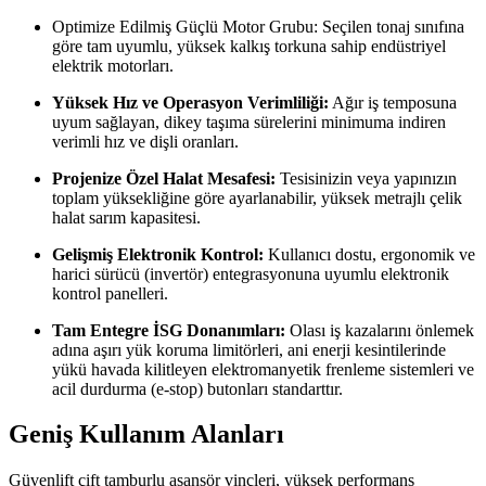
Optimize Edilmiş Güçlü Motor Grubu: Seçilen tonaj sınıfına
göre tam uyumlu, yüksek kalkış torkuna sahip endüstriyel
elektrik motorları.
Yüksek Hız ve Operasyon Verimliliği:
Ağır iş temposuna
uyum sağlayan, dikey taşıma sürelerini minimuma indiren
verimli hız ve dişli oranları.
Projenize Özel Halat Mesafesi:
Tesisinizin veya yapınızın
toplam yüksekliğine göre ayarlanabilir, yüksek metrajlı çelik
halat sarım kapasitesi.
Gelişmiş Elektronik Kontrol:
Kullanıcı dostu, ergonomik ve
harici sürücü (invertör) entegrasyonuna uyumlu elektronik
kontrol panelleri.
Tam Entegre İSG Donanımları:
Olası iş kazalarını önlemek
adına aşırı yük koruma limitörleri, ani enerji kesintilerinde
yükü havada kilitleyen elektromanyetik frenleme sistemleri ve
acil durdurma (e-stop) butonları standarttır.
Geniş Kullanım Alanları
Güvenlift çift tamburlu asansör vinçleri, yüksek performans