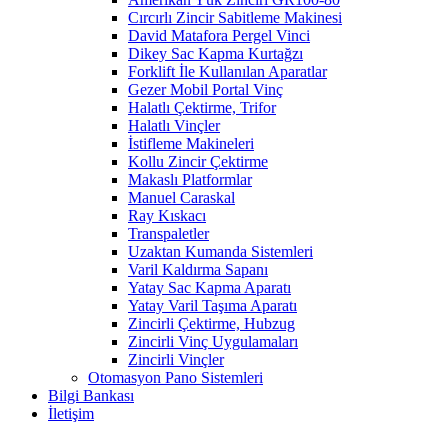
Cırcırlı Zincir Sabitleme Makinesi
David Matafora Pergel Vinci
Dikey Sac Kapma Kurtağzı
Forklift İle Kullanılan Aparatlar
Gezer Mobil Portal Vinç
Halatlı Çektirme, Trifor
Halatlı Vinçler
İstifleme Makineleri
Kollu Zincir Çektirme
Makaslı Platformlar
Manuel Caraskal
Ray Kıskacı
Transpaletler
Uzaktan Kumanda Sistemleri
Varil Kaldırma Sapanı
Yatay Sac Kapma Aparatı
Yatay Varil Taşıma Aparatı
Zincirli Çektirme, Hubzug
Zincirli Vinç Uygulamaları
Zincirli Vinçler
Otomasyon Pano Sistemleri
Bilgi Bankası
İletişim