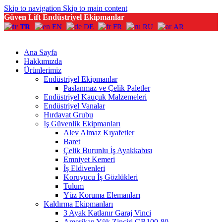
Skip to navigation
Skip to main content
Güven Lift Endüstriyel Ekipmanlar
TR
EN
DE
FR
RU
AR
Ana Sayfa
Hakkımızda
Ürünlerimiz
Endüstriyel Ekipmanlar
Paslanmaz ve Çelik Paletler
Endüstriyel Kauçuk Malzemeleri
Endüstriyel Vanalar
Hırdavat Grubu
İş Güvenlik Ekipmanları
Alev Almaz Kıyafetler
Baret
Çelik Burunlu İş Ayakkabısı
Emniyet Kemeri
İş Eldivenleri
Koruyucu İş Gözlükleri
Tulum
Yüz Koruma Elemanları
Kaldırma Ekipmanları
3 Ayak Katlanır Garaj Vinci
Amerikan Yük Zinciri GR100-80