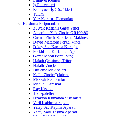
Emniyet Kemeri
İş Eldivenleri
Koruyucu İş Gözlükleri
Tulum
Yüz Koruma Elemanları
Kaldırma Ekipmanları
3 Ayak Katlanır Garaj Vinci
Amerikan Yük Zinciri GR100-80
Cırcırlı Zincir Sabitleme Makinesi
David Matafora Pergel Vinci
Dikey Sac Kapma Kurtağzı
Forklift İle Kullanılan Aparatlar
Gezer Mobil Portal Vinç
Halatlı Çektirme, Trifor
Halatlı Vinçler
İstifleme Makineleri
Kollu Zincir Çektirme
Makaslı Platformlar
Manuel Caraskal
Ray Kıskacı
Transpaletler
Uzaktan Kumanda Sistemleri
Varil Kaldırma Sapanı
Yatay Sac Kapma Aparatı
Yatay Varil Taşıma Aparatı