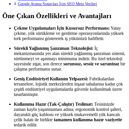
Google Arama Sonuçları İçin SEO Meta Verileri
Öne Çıkan Özellikleri ve Avantajları
Çekme Uygulamaları İçin Kusursuz Performans:
Yatay
çekme, yük sürükleme ve gerdirme operasyonlarında yüksek
tork performansı göstererek iş yükünüzü hafifletir.
Sürekli Yağlanmış Şanzıman Teknolojisi:
İç
mekanizmasında yer alan sürekli yağlanmış şanzıman sistemi,
sürtünmeyi ve aşınmayı minimuma indirir. Bu özel teknoloji
sayesinde ırgat, son derece
sorunsuz, sessiz ve sarsıntısız
bir
çalışma performansı sunar.
Geniş Endüstriyel Kullanım Yelpazesi:
Fabrikalardan
tersanelere, lojistik merkezlerden inşaat sahalarına kadar çok
çeşitli endüstriyel uygulamalarda güvenle kullanılmak üzere
tasarlanmıştır.
Kullanıma Hazır (Tak-Çalıştır) Teslimat:
Tesisinizde
zaman kaybı yaşanmaması adına; ergonomik kontrol şalteri,
dayanıklı güç kablosu ve yüksek mukavemetli yük kancalı
çelik halatı ile birlikte
tamamen kullanıma hazır vaziyette
tedarik edilir.