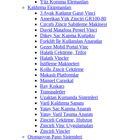
Yüz Koruma Elemanları
Kaldırma Ekipmanları
3 Ayak Katlanır Garaj Vinci
Amerikan Yük Zinciri GR100-80
Cırcırlı Zincir Sabitleme Makinesi
David Matafora Pergel Vinci
Dikey Sac Kapma Kurtağzı
Forklift İle Kullanılan Aparatlar
Gezer Mobil Portal Vinç
Halatlı Çektirme, Trifor
Halatlı Vinçler
İstifleme Makineleri
Kollu Zincir Çektirme
Makaslı Platformlar
Manuel Caraskal
Ray Kıskacı
Transpaletler
Uzaktan Kumanda Sistemleri
Varil Kaldırma Sapanı
Yatay Sac Kapma Aparatı
Yatay Varil Taşıma Aparatı
Zincirli Çektirme, Hubzug
Zincirli Vinç Uygulamaları
Zincirli Vinçler
Otomasyon Pano Sistemleri