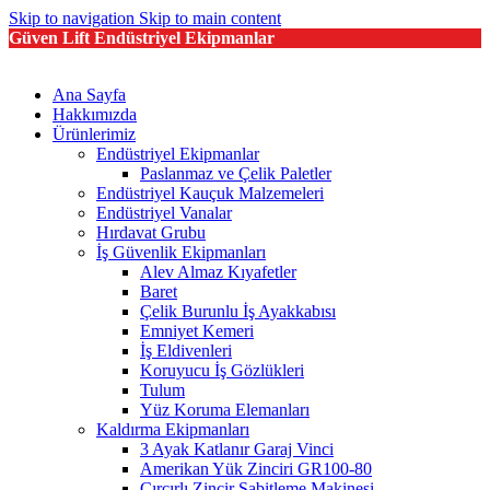
Skip to navigation
Skip to main content
Güven Lift Endüstriyel Ekipmanlar
Ana Sayfa
Hakkımızda
Ürünlerimiz
Endüstriyel Ekipmanlar
Paslanmaz ve Çelik Paletler
Endüstriyel Kauçuk Malzemeleri
Endüstriyel Vanalar
Hırdavat Grubu
İş Güvenlik Ekipmanları
Alev Almaz Kıyafetler
Baret
Çelik Burunlu İş Ayakkabısı
Emniyet Kemeri
İş Eldivenleri
Koruyucu İş Gözlükleri
Tulum
Yüz Koruma Elemanları
Kaldırma Ekipmanları
3 Ayak Katlanır Garaj Vinci
Amerikan Yük Zinciri GR100-80
Cırcırlı Zincir Sabitleme Makinesi