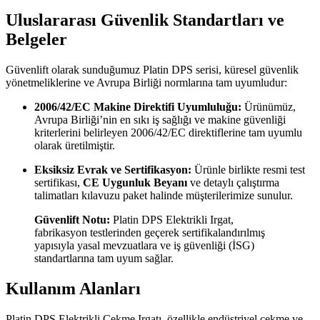
Uluslararası Güvenlik Standartları ve
Belgeler
Güvenlift olarak sunduğumuz Platin DPS serisi, küresel güvenlik
yönetmeliklerine ve Avrupa Birliği normlarına tam uyumludur:
2006/42/EC Makine Direktifi Uyumluluğu:
Ürünümüz,
Avrupa Birliği’nin en sıkı iş sağlığı ve makine güvenliği
kriterlerini belirleyen 2006/42/EC direktiflerine tam uyumlu
olarak üretilmiştir.
Eksiksiz Evrak ve Sertifikasyon:
Ürünle birlikte resmi test
sertifikası,
CE Uygunluk Beyanı
ve detaylı çalıştırma
talimatları kılavuzu paket halinde müşterilerimize sunulur.
Güvenlift Notu:
Platin DPS Elektrikli Irgat,
fabrikasyon testlerinden geçerek sertifikalandırılmış
yapısıyla yasal mevzuatlara ve iş güvenliği (İSG)
standartlarına tam uyum sağlar.
Kullanım Alanları
Platin DPS Elektrikli Çekme Irgatı, özellikle endüstriyel çekme ve