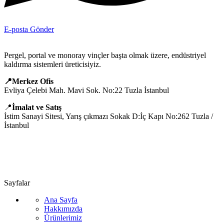
E-posta Gönder
Pergel, portal ve monoray vinçler başta olmak üzere, endüstriyel
kaldırma sistemleri üreticisiyiz.
📍Merkez Ofis
Evliya Çelebi Mah. Mavi Sok. No:22 Tuzla İstanbul
📍
İmalat ve Satış
İstim Sanayi Sitesi, Yarış çıkmazı Sokak D:İç Kapı No:262 Tuzla /
İstanbul
📞 0505 494 14 07
📧 info@guvenlift.com
Sayfalar
Ana Sayfa
Hakkımızda
Ürünlerimiz