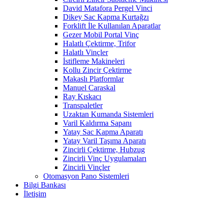
David Matafora Pergel Vinci
Dikey Sac Kapma Kurtağzı
Forklift İle Kullanılan Aparatlar
Gezer Mobil Portal Vinç
Halatlı Çektirme, Trifor
Halatlı Vinçler
İstifleme Makineleri
Kollu Zincir Çektirme
Makaslı Platformlar
Manuel Caraskal
Ray Kıskacı
Transpaletler
Uzaktan Kumanda Sistemleri
Varil Kaldırma Sapanı
Yatay Sac Kapma Aparatı
Yatay Varil Taşıma Aparatı
Zincirli Çektirme, Hubzug
Zincirli Vinç Uygulamaları
Zincirli Vinçler
Otomasyon Pano Sistemleri
Bilgi Bankası
İletişim