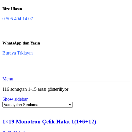
Bize Ulaşın
0 505 494 14 07
WhatsApp'dan Yazın
Buraya Tıklayın
Menu
116 sonuçtan 1-15 arası gösteriliyor
Show sidebar
1×19 Monotron Çelik Halat 1(1+6+12)