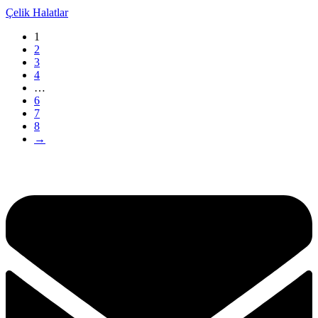
Çelik Halatlar
1
2
3
4
…
6
7
8
→