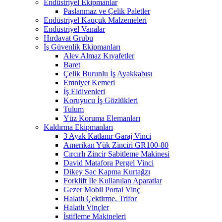
Endüstriyel Ekipmanlar
Paslanmaz ve Çelik Paletler
Endüstriyel Kauçuk Malzemeleri
Endüstriyel Vanalar
Hırdavat Grubu
İş Güvenlik Ekipmanları
Alev Almaz Kıyafetler
Baret
Çelik Burunlu İş Ayakkabısı
Emniyet Kemeri
İş Eldivenleri
Koruyucu İş Gözlükleri
Tulum
Yüz Koruma Elemanları
Kaldırma Ekipmanları
3 Ayak Katlanır Garaj Vinci
Amerikan Yük Zinciri GR100-80
Cırcırlı Zincir Sabitleme Makinesi
David Matafora Pergel Vinci
Dikey Sac Kapma Kurtağzı
Forklift İle Kullanılan Aparatlar
Gezer Mobil Portal Vinç
Halatlı Çektirme, Trifor
Halatlı Vinçler
İstifleme Makineleri