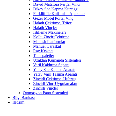
David Matafora Pergel Vinci
Dikey Sac Kapma Kurtağzı
Forklift İle Kullanılan Aparatlar
Gezer Mobil Portal Vinç
Halatlı Çektirme, Trifor
Halatlı Vinçler
İstifleme Makineleri
Kollu Zincir Çektirme
Makaslı Platformlar
Manuel Caraskal
Ray Kıskacı
Transpaletler
Uzaktan Kumanda Sistemleri
Varil Kaldırma Sapanı
Yatay Sac Kapma Aparatı
Yatay Varil Taşıma Aparatı
Zincirli Çektirme, Hubzug
Zincirli Vinç Uygulamaları
Zincirli Vinçler
Otomasyon Pano Sistemleri
Bilgi Bankası
İletişim