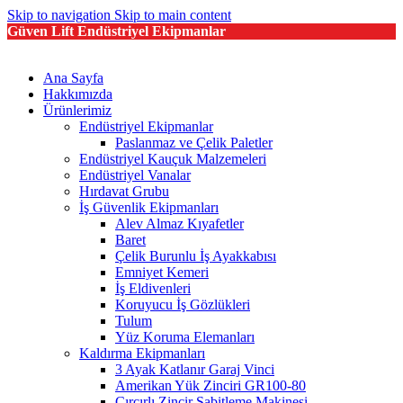
Skip to navigation
Skip to main content
Güven Lift Endüstriyel Ekipmanlar
Ana Sayfa
Hakkımızda
Ürünlerimiz
Endüstriyel Ekipmanlar
Paslanmaz ve Çelik Paletler
Endüstriyel Kauçuk Malzemeleri
Endüstriyel Vanalar
Hırdavat Grubu
İş Güvenlik Ekipmanları
Alev Almaz Kıyafetler
Baret
Çelik Burunlu İş Ayakkabısı
Emniyet Kemeri
İş Eldivenleri
Koruyucu İş Gözlükleri
Tulum
Yüz Koruma Elemanları
Kaldırma Ekipmanları
3 Ayak Katlanır Garaj Vinci
Amerikan Yük Zinciri GR100-80
Cırcırlı Zincir Sabitleme Makinesi