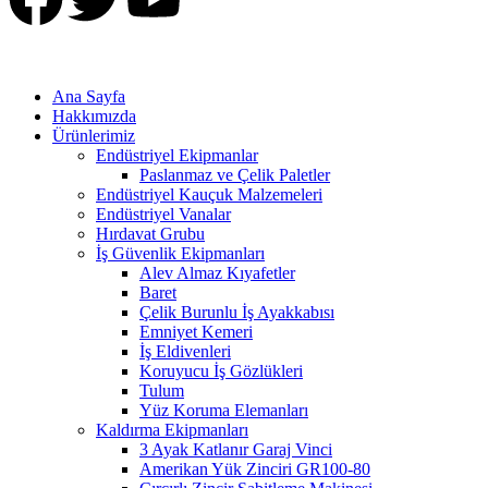
Ana Sayfa
Hakkımızda
Ürünlerimiz
Endüstriyel Ekipmanlar
Paslanmaz ve Çelik Paletler
Endüstriyel Kauçuk Malzemeleri
Endüstriyel Vanalar
Hırdavat Grubu
İş Güvenlik Ekipmanları
Alev Almaz Kıyafetler
Baret
Çelik Burunlu İş Ayakkabısı
Emniyet Kemeri
İş Eldivenleri
Koruyucu İş Gözlükleri
Tulum
Yüz Koruma Elemanları
Kaldırma Ekipmanları
3 Ayak Katlanır Garaj Vinci
Amerikan Yük Zinciri GR100-80