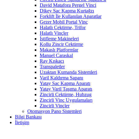
David Matafora Pergel Vinci
Dikey Sac Kapma Kurtağzı
Forklift İle Kullanılan Aparatlar
Gezer Mobil Portal Vinç
Halatlı Çektirme, Trifor
Halatlı Vinçler
İstifleme Makineleri
Kollu Zincir Çektirme
Makaslı Platformlar
Manuel Caraskal
Ray Kıskacı
Transpaletler
Uzaktan Kumanda Sistemleri
Varil Kaldırma Sapanı
Yatay Sac Kapma Aparatı
Yatay Varil Taşıma Aparatı
Zincirli Çektirme, Hubzug
Zincirli Vinç Uygulamaları
Zincirli Vinçler
Otomasyon Pano Sistemleri
Bilgi Bankası
İletişim