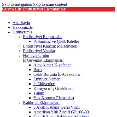
Skip to navigation
Skip to main content
Güven Lift Endüstriyel Ekipmanlar
Ana Sayfa
Hakkımızda
Ürünlerimiz
Endüstriyel Ekipmanlar
Paslanmaz ve Çelik Paletler
Endüstriyel Kauçuk Malzemeleri
Endüstriyel Vanalar
Hırdavat Grubu
İş Güvenlik Ekipmanları
Alev Almaz Kıyafetler
Baret
Çelik Burunlu İş Ayakkabısı
Emniyet Kemeri
İş Eldivenleri
Koruyucu İş Gözlükleri
Tulum
Yüz Koruma Elemanları
Kaldırma Ekipmanları
3 Ayak Katlanır Garaj Vinci
Amerikan Yük Zinciri GR100-80
Cırcırlı Zincir Sabitleme Makinesi