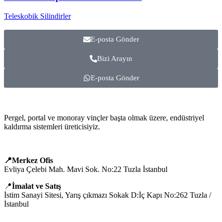
Teleskobik Silindirler
E-posta Gönder
Bizi Arayın
E-posta Gönder
Pergel, portal ve monoray vinçler başta olmak üzere, endüstriyel
kaldırma sistemleri üreticisiyiz.
📍Merkez Ofis
Evliya Çelebi Mah. Mavi Sok. No:22 Tuzla İstanbul
📍
İmalat ve Satış
İstim Sanayi Sitesi, Yarış çıkmazı Sokak D:İç Kapı No:262 Tuzla /
İstanbul
📞 0505 494 14 07