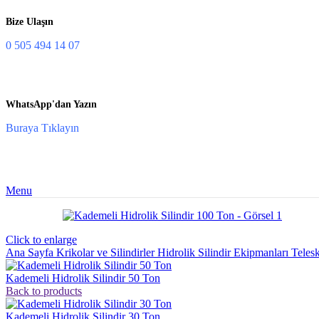
Bize Ulaşın
0 505 494 14 07
WhatsApp'dan Yazın
Buraya Tıklayın
Menu
Click to enlarge
Ana Sayfa
Krikolar ve Silindirler
Hidrolik Silindir Ekipmanları
Telesk
Kademeli Hidrolik Silindir 50 Ton
Back to products
Kademeli Hidrolik Silindir 30 Ton