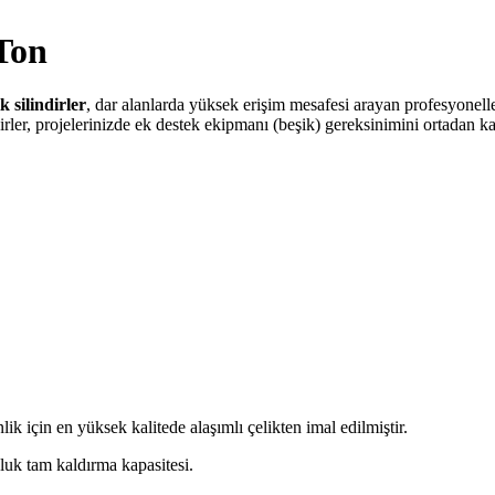
 Ton
 silindirler
, dar alanlarda yüksek erişim mesafesi arayan profesyoneller
er, projelerinizde ek destek ekipmanı (beşik) gereksinimini ortadan kald
 için en yüksek kalitede alaşımlı çelikten imal edilmiştir.
luk tam kaldırma kapasitesi.