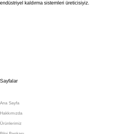
endüstriyel kaldırma sistemleri üreticisiyiz.
📍Merkez Ofis
Evliya Çelebi Mah. Mavi Sok. No:22 Tuzla İstanbul
📍
İmalat ve Satış
İstim Sanayi Sitesi, Yarış çıkmazı Sokak D:İç Kapı No:262
Tuzla / İstanbul
📞 0505 494 14 07
📧 info@guvenlift.com
Sayfalar
Ana Sayfa
Hakkımızda
Ürünlerimiz
Bilgi Bankası