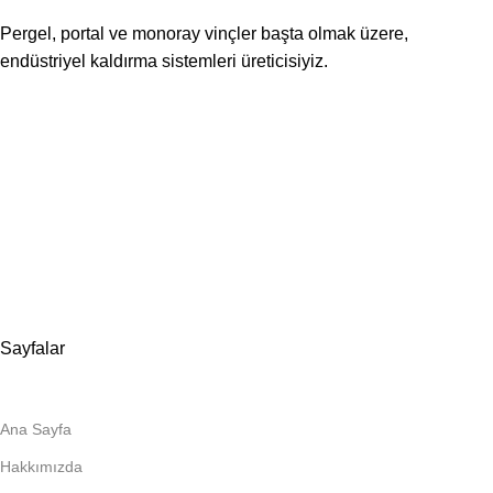
Pergel, portal ve monoray vinçler başta olmak üzere,
endüstriyel kaldırma sistemleri üreticisiyiz.
📍Merkez Ofis
Evliya Çelebi Mah. Mavi Sok. No:22 Tuzla İstanbul
📍
İmalat ve Satış
İstim Sanayi Sitesi, Yarış çıkmazı Sokak D:İç Kapı No:262
Tuzla / İstanbul
📞 0505 494 14 07
📧 info@guvenlift.com
Sayfalar
Ana Sayfa
Hakkımızda