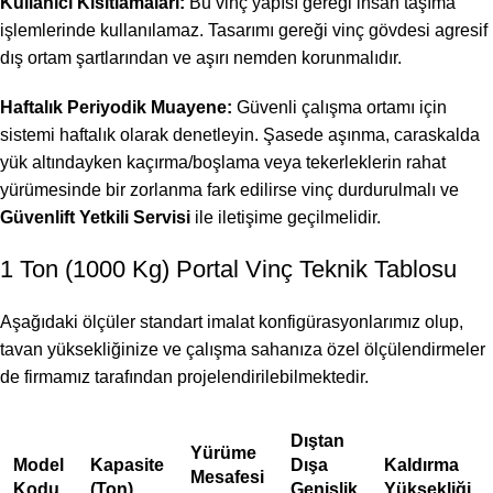
Kullanıcı Kısıtlamaları:
Bu vinç yapısı gereği insan taşıma
işlemlerinde kullanılamaz. Tasarımı gereği vinç gövdesi agresif
dış ortam şartlarından ve aşırı nemden korunmalıdır.
Haftalık Periyodik Muayene:
Güvenli çalışma ortamı için
sistemi haftalık olarak denetleyin. Şasede aşınma, caraskalda
yük altındayken kaçırma/boşlama veya tekerleklerin rahat
yürümesinde bir zorlanma fark edilirse vinç durdurulmalı ve
Güvenlift Yetkili Servisi
ile iletişime geçilmelidir.
1 Ton (1000 Kg) Portal Vinç Teknik Tablosu
Aşağıdaki ölçüler standart imalat konfigürasyonlarımız olup,
tavan yüksekliğinize ve çalışma sahanıza özel ölçülendirmeler
de firmamız tarafından projelendirilebilmektedir.
Dıştan
Yürüme
Model
Kapasite
Dışa
Kaldırma
Mesafesi
Kodu
(Ton)
Genişlik
Yüksekliği