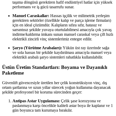
taşıma döngüsü gerektiren hafif endüstriyel hatlar için yüksek
performans ve iş gücü tasarrufu sunar.
Manuel Caraskallar:
Hassas işçilik ve milimetrik yerleşim
gerektiren sektörler (özellikle kalıp ve parça işleme firmaları)
için en ideal çözümdür. Kalıpların sıfıra sıfır, hatasız ve
sarsıntısız şekilde yuvaya oturtulabilmesi amacıyla çok yavaş
indirme/kaldırma imkanı sunan manuel caraskal veya çift hızlı
elektrikli zincirli vinç sistemlerimiz entegre edilir.
Şaryo (Yürütme Arabaları):
Yükün üst ray üzerinde sağa
ve sola hassas bir şekilde kaydırılması amacıyla manuel veya
elektrikli arabalı şaryo sistemleri rahatlıkla kullanılabilir.
Üstün Üretim Standartları: Boyama ve Dayanıklı
Paketleme
Güvenlift güvencesiyle üretilen her çelik konstrüksiyon vinç, dış
ortam şartlarına ve uzun yıllar sürecek yoğun kullanıma dayanacak
şekilde profesyonel bir koruma sürecinden geçer:
Antipas Astar Uygulaması:
Çelik şase korozyona ve
paslanmaya karşı öncelikle kaliteli astar boya ile kaplanır ve 1
gün boyunca tam kurumaya bırakılır.