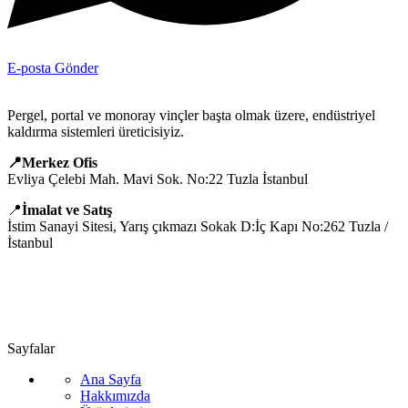
E-posta Gönder
Pergel, portal ve monoray vinçler başta olmak üzere, endüstriyel
kaldırma sistemleri üreticisiyiz.
📍Merkez Ofis
Evliya Çelebi Mah. Mavi Sok. No:22 Tuzla İstanbul
📍
İmalat ve Satış
İstim Sanayi Sitesi, Yarış çıkmazı Sokak D:İç Kapı No:262 Tuzla /
İstanbul
📞 0505 494 14 07
📧 info@guvenlift.com
Sayfalar
Ana Sayfa
Hakkımızda