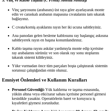
3. Vinç ve Kablo Taşıma (C Profil) Sistemi Montajı
Vinç şaryosunu (arabasını) üst raya göre ayarlayarak monte
edin ve caraskalı arabanın mapasına cıvatalarını tam sıkarak
bağlayınız.
C cıvata/korniş ayaklarını rayın her iki ucuna sabitleyiniz.
Ana panodan gelen besleme kablosunu ray başlangıç askısına
sabitleyerek rayın en başına konumlandırınız.
Kablo taşıma rayını askılar yardımıyla monte edip içerisine
ray arabalarını sürünüz ve son olarak ray sonu stoplarını
takarak sistemi kilitleyiniz.
Yüke vurmadan önce tüm parçaları boşta çalıştırarak sistemin
sorunsuz çalıştığından emin olunuz.
Emniyet Önlemleri ve Kullanım Kuralları
Personel Güvenliği:
Yük kaldırma ve taşıma esnasında,
yükün altına veya etki/zarar sahası içerisine personel girmesi
kesinlikle yasaktır. Operatörlerin baret ve koruyucu iş
kıyafetleri giymesi zorunludur.