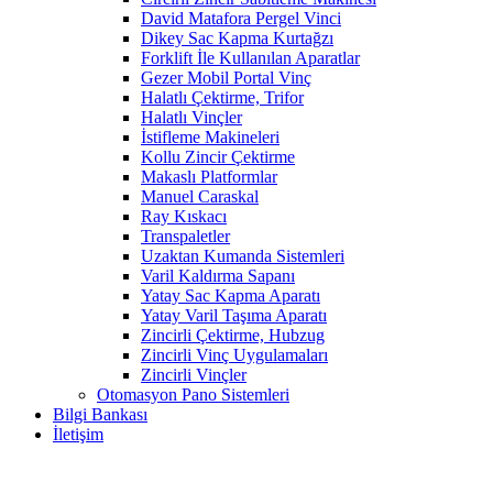
David Matafora Pergel Vinci
Dikey Sac Kapma Kurtağzı
Forklift İle Kullanılan Aparatlar
Gezer Mobil Portal Vinç
Halatlı Çektirme, Trifor
Halatlı Vinçler
İstifleme Makineleri
Kollu Zincir Çektirme
Makaslı Platformlar
Manuel Caraskal
Ray Kıskacı
Transpaletler
Uzaktan Kumanda Sistemleri
Varil Kaldırma Sapanı
Yatay Sac Kapma Aparatı
Yatay Varil Taşıma Aparatı
Zincirli Çektirme, Hubzug
Zincirli Vinç Uygulamaları
Zincirli Vinçler
Otomasyon Pano Sistemleri
Bilgi Bankası
İletişim