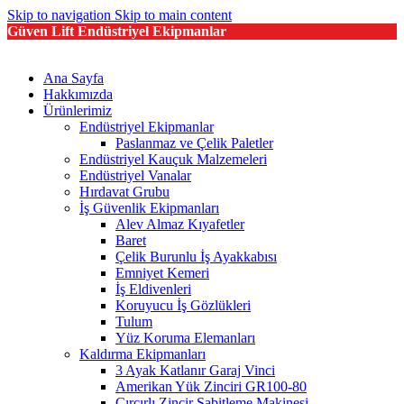
Skip to navigation
Skip to main content
Güven Lift Endüstriyel Ekipmanlar
Ana Sayfa
Hakkımızda
Ürünlerimiz
Endüstriyel Ekipmanlar
Paslanmaz ve Çelik Paletler
Endüstriyel Kauçuk Malzemeleri
Endüstriyel Vanalar
Hırdavat Grubu
İş Güvenlik Ekipmanları
Alev Almaz Kıyafetler
Baret
Çelik Burunlu İş Ayakkabısı
Emniyet Kemeri
İş Eldivenleri
Koruyucu İş Gözlükleri
Tulum
Yüz Koruma Elemanları
Kaldırma Ekipmanları
3 Ayak Katlanır Garaj Vinci
Amerikan Yük Zinciri GR100-80
Cırcırlı Zincir Sabitleme Makinesi