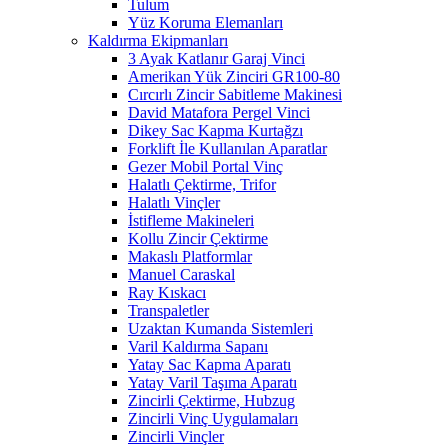
Tulum
Yüz Koruma Elemanları
Kaldırma Ekipmanları
3 Ayak Katlanır Garaj Vinci
Amerikan Yük Zinciri GR100-80
Cırcırlı Zincir Sabitleme Makinesi
David Matafora Pergel Vinci
Dikey Sac Kapma Kurtağzı
Forklift İle Kullanılan Aparatlar
Gezer Mobil Portal Vinç
Halatlı Çektirme, Trifor
Halatlı Vinçler
İstifleme Makineleri
Kollu Zincir Çektirme
Makaslı Platformlar
Manuel Caraskal
Ray Kıskacı
Transpaletler
Uzaktan Kumanda Sistemleri
Varil Kaldırma Sapanı
Yatay Sac Kapma Aparatı
Yatay Varil Taşıma Aparatı
Zincirli Çektirme, Hubzug
Zincirli Vinç Uygulamaları
Zincirli Vinçler