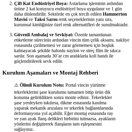
Çift Kat Endüstriyel Boya:
Astarlama işleminin ardından
ürüne 2 kat koruyucu endüstriyel boya uygulanır ve 1 gün
daha dinlendirilir. Sektörde en çok tercih edilen
Hammerton
Mavisi
ve
Taksi Sarısı
renk seçeneklerinin yanı sıra,
kurumsal kimliğinize özel renk alternatifleri de sunulmaktadır.
Güvenli Ambalaj ve Sevkiyat:
Özenle tamamlanan
etiketleme sürecinin ardından vincin tüm çelik aksamı, nakliye
esnasında çizilmemesi ve zarar görmemesi için boşluk
kalmayacak şekilde balonlu naylon ve streç film ile sıkıca
sarılır. Son aşamada 30’ar cm aralıklarla koli bandı ile
güçlendirilerek sevk edilir.
Kurulum Aşamaları ve Montaj Rehberi
⚠️
Ölimli Kurulum Notu:
Portal vincin yürütme
tekerleklerini şase kurulumu tamamen bitip ürün dik
konuma getirildikten sonra monte ediniz. Tekerlekler
şase yerdeyken takılırsa, dikme esnasında kasılma
yaparak mekanik arızalara ve tekerlek bağlantılarında
deformasyona yol açabilir. Eğer montaj esnasında ray
ve yan ayak flanş delikleri birbirini tutmazsa, ayakların
yönlerini değiştirerek flanşların tam eşleşmesini
sağlayınız.