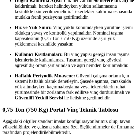
Doğru Kaldırma Açısı:
Yük her zaman
90 derece dik açı ile
kaldırılmalı, hareket halindeyken yükün sallanmasına
kesinlikle izin verilmemelidir. Tekerlekler kaldırma esnasında
mutlaka frenli pozisyona getirilmelidir.
Hız ve Yük Sınırı:
Vinç yüklü konumdayken yürütme işlemi
oldukça yavaş ve kontrollü yapılmalıdır. Nominal taşıma
kapasitesinin (0,75 Ton / 750 Kg) üzerinde aşırı yük
yüklenmesi kesinlikle yasaktır.
Kullanıcı Kısıtlamaları:
Bu vinç yapısı gereği insan taşıma
işlemlerinde kullanılamaz. Tasarımı gereği vinç gövdesi
agresif dış ortam şartlarından ve aşırı nemden korunmalıdır.
Haftalık Periyodik Muayene:
Güvenli çalışma ortamı için
sistemi haftalık olarak denetleyin. Şasede aşınma, caraskalda
yük altındayken kaçırma/boşlama veya tekerleklerin rahat
yürümesinde bir zorlanma fark edilirse vinç durdurulmalı ve
Güvenlift Yetkili Servisi
ile iletişime geçilmelidir.
0,75 Ton (750 Kg) Portal Vinç Teknik Tablosu
Aşağıdaki ölçüler standart imalat konfigürasyonlarımız olup, tavan
yüksekliğinize ve çalışma sahanıza özel ölçülendirmeler de firmamız
tarafından projelendirilebilmektedir.