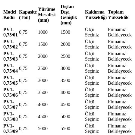
Dıştan
Yürüme
Model
Kapasite
Dışa
Kaldırma
Toplam
Mesafesi
Kodu
(Ton)
Genişlik
Yüksekliği
Yükseklik
(mm)
(mm)
PV1-
Ölçü
Firmamız
0,75
1000
1500
0,75/01
Seçiniz
Belirleyecek
PV1-
Ölçü
Firmamız
0,75
1500
2000
0,75/02
Seçiniz
Belirleyecek
PV1-
Ölçü
Firmamız
0,75
2000
2500
0,75/03
Seçiniz
Belirleyecek
PV1-
Ölçü
Firmamız
0,75
2500
3000
0,75/04
Seçiniz
Belirleyecek
PV1-
Ölçü
Firmamız
0,75
3000
3500
0,75/05
Seçiniz
Belirleyecek
PV1-
Ölçü
Firmamız
0,75
3500
4000
0,75/06
Seçiniz
Belirleyecek
PV1-
Ölçü
Firmamız
0,75
4000
4500
0,75/07
Seçiniz
Belirleyecek
PV1-
Ölçü
Firmamız
0,75
4500
5000
0,75/08
Seçiniz
Belirleyecek
PV1-
Ölçü
Firmamız
0,75
5000
5500
0,75/09
Seçiniz
Belirleyecek