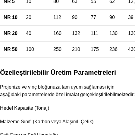
NR 5
10
80
63
55
62
12
NR 10
20
112
90
77
90
39
NR 20
40
160
132
111
130
13
NR 50
100
250
210
175
236
43
Özelleştirilebilir Üretim Parametreleri
Projenize ve vinç bloğunuza tam uyum sağlaması için
aşağıdaki parametrelerde özel imalat gerçekleştirilebilmektedir:
Hedef Kapasite (Tonaj)
Malzeme Sınıfı (Karbon veya Alaşımlı Çelik)