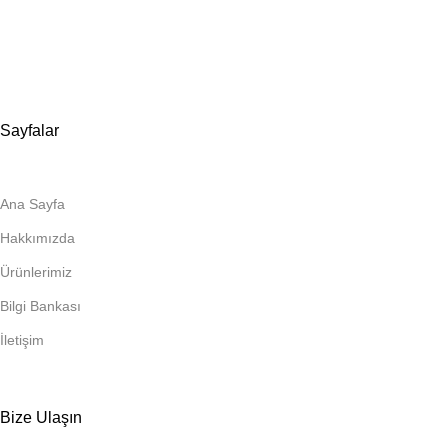
Tuzla / İstanbul
📞 0505 494 14 07
📧 info@guvenlift.com
Sayfalar
Ana Sayfa
Hakkımızda
Ürünlerimiz
Bilgi Bankası
İletişim
Bize Ulaşın