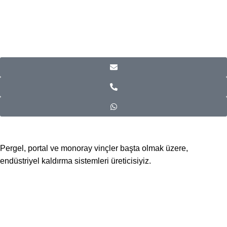
Pergel, portal ve monoray vinçler başta olmak üzere,
endüstriyel kaldırma sistemleri üreticisiyiz.
📍Merkez Ofis
Evliya Çelebi Mah. Mavi Sok. No:22 Tuzla İstanbul
📍
İmalat ve Satış
İstim Sanayi Sitesi, Yarış çıkmazı Sokak D:İç Kapı No:262