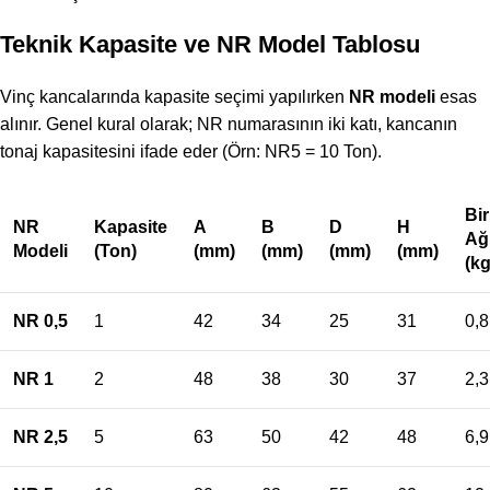
Teknik Kapasite ve NR Model Tablosu
Vinç kancalarında kapasite seçimi yapılırken
NR modeli
esas
alınır. Genel kural olarak; NR numarasının iki katı, kancanın
tonaj kapasitesini ifade eder (Örn: NR5 = 10 Ton).
Bi
NR
Kapasite
A
B
D
H
Ağı
Modeli
(Ton)
(mm)
(mm)
(mm)
(mm)
(kg
NR 0,5
1
42
34
25
31
0,8
NR 1
2
48
38
30
37
2,3
NR 2,5
5
63
50
42
48
6,9