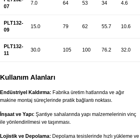
7.0
64
53
34
4.6
07
PLT132-
15.0
79
62
55.7
10.6
09
PLT132-
30.0
105
100
76.2
32.0
11
Kullanım Alanları
Endüstriyel Kaldırma:
Fabrika üretim hatlarında ve ağır
makine montaj süreçlerinde pratik bağlantı noktası.
İnşaat ve Yapı:
Şantiye sahalarında yapı malzemelerinin vinç
ile yönlendirilmesi ve taşınması.
Lojistik ve Depolama:
Depolama tesislerinde hızlı yükleme ve