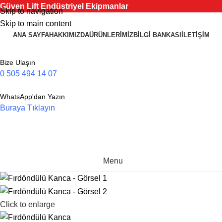
Güven Lift Endüstriyel Ekipmanlar
Skip to navigation
Skip to main content
ANA SAYFA
HAKKIMIZDA
ÜRÜNLERIMIZ
BILGI BANKASI
İLETIŞIM
Bize Ulaşın
0 505 494 14 07
WhatsApp'dan Yazın
Buraya Tıklayın
Menu
Click to enlarge