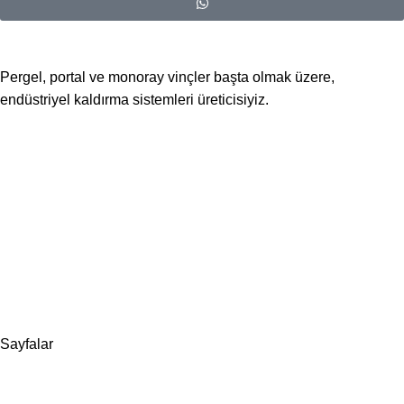
Pergel, portal ve monoray vinçler başta olmak üzere,
endüstriyel kaldırma sistemleri üreticisiyiz.
📍Merkez Ofis
Evliya Çelebi Mah. Mavi Sok. No:22 Tuzla İstanbul
📍
İmalat ve Satış
İstim Sanayi Sitesi, Yarış çıkmazı Sokak D:İç Kapı No:262
Tuzla / İstanbul
📞 0505 494 14 07
📧 info@guvenlift.com
Sayfalar