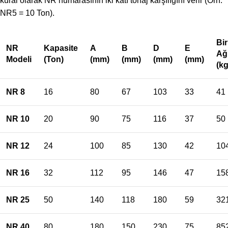
kural olarak NR numarasının iki katı tonaj karşılığını verir (Örn:
NR5 = 10 Ton).
Bi
NR
Kapasite
A
B
D
E
Ağı
Modeli
(Ton)
(mm)
(mm)
(mm)
(mm)
(kg
NR 8
16
80
67
103
33
41
NR 10
20
90
75
116
37
50
NR 12
24
100
85
130
42
10
NR 16
32
112
95
146
47
15
NR 25
50
140
118
180
59
32
NR 40
80
180
150
230
75
85