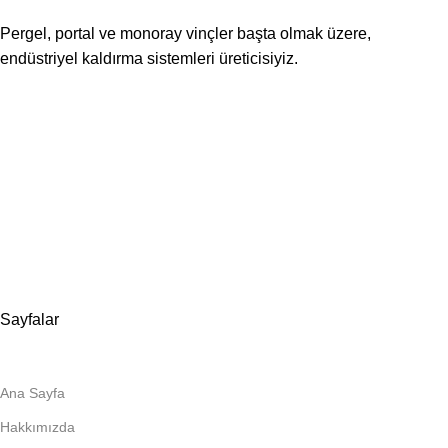
Pergel, portal ve monoray vinçler başta olmak üzere,
endüstriyel kaldırma sistemleri üreticisiyiz.
📍Merkez Ofis
Evliya Çelebi Mah. Mavi Sok. No:22 Tuzla İstanbul
📍
İmalat ve Satış
İstim Sanayi Sitesi, Yarış çıkmazı Sokak D:İç Kapı No:262
Tuzla / İstanbul
📞 0505 494 14 07
📧 info@guvenlift.com
Sayfalar
Ana Sayfa
Hakkımızda