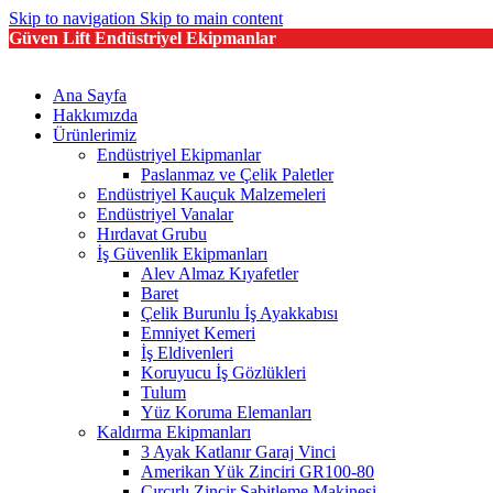
Skip to navigation
Skip to main content
Güven Lift Endüstriyel Ekipmanlar
Ana Sayfa
Hakkımızda
Ürünlerimiz
Endüstriyel Ekipmanlar
Paslanmaz ve Çelik Paletler
Endüstriyel Kauçuk Malzemeleri
Endüstriyel Vanalar
Hırdavat Grubu
İş Güvenlik Ekipmanları
Alev Almaz Kıyafetler
Baret
Çelik Burunlu İş Ayakkabısı
Emniyet Kemeri
İş Eldivenleri
Koruyucu İş Gözlükleri
Tulum
Yüz Koruma Elemanları
Kaldırma Ekipmanları
3 Ayak Katlanır Garaj Vinci
Amerikan Yük Zinciri GR100-80
Cırcırlı Zincir Sabitleme Makinesi