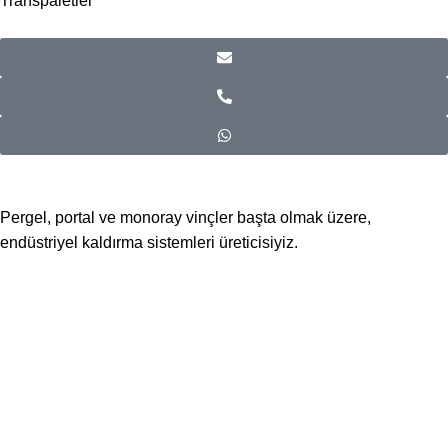
Transpaletler
Pergel, portal ve monoray vinçler başta olmak üzere,
endüstriyel kaldırma sistemleri üreticisiyiz.
📍Merkez Ofis
Evliya Çelebi Mah. Mavi Sok. No:22 Tuzla İstanbul
📍
İmalat ve Satış
İstim Sanayi Sitesi, Yarış çıkmazı Sokak D:İç Kapı No:262
Tuzla / İstanbul
📞 0505 494 14 07
📧 info@guvenlift.com