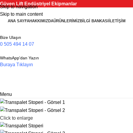
Güven Lift Endüstriyel Ekipmanlar
Skip to navigation
Skip to main content
ANA SAYFA
HAKKIMIZDA
ÜRÜNLERIMIZ
BILGI BANKASI
İLETIŞIM
Bize Ulaşın
0 505 494 14 07
WhatsApp'dan Yazın
Buraya Tıklayın
Menu
Click to enlarge