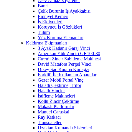
Alev Almaz Kıyafetler
Baret
Çelik Burunlu İş Ayakkabısı
Emniyet Kemeri
İş Eldivenleri
Koruyucu İş Gözlükleri
Tulum
Yüz Koruma Elemanları
Kaldırma Ekipmanları
3 Ayak Katlanır Garaj Vinci
Amerikan Yük Zinciri GR100-80
Cırcırlı Zincir Sabitleme Makinesi
David Matafora Pergel Vinci
Dikey Sac Kapma Kurtağzı
Forklift İle Kullanılan Aparatlar
Gezer Mobil Portal Vinç
Halatlı Çektirme, Trifor
Halatlı Vinçler
İstifleme Makineleri
Kollu Zincir Çektirme
Makaslı Platformlar
Manuel Caraskal
Ray Kıskacı
Transpaletler
Uzaktan Kumanda Sistemleri