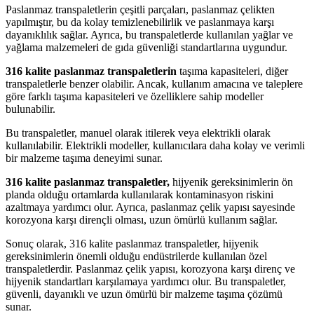
Paslanmaz transpaletlerin çeşitli parçaları, paslanmaz çelikten
yapılmıştır, bu da kolay temizlenebilirlik ve paslanmaya karşı
dayanıklılık sağlar. Ayrıca, bu transpaletlerde kullanılan yağlar ve
yağlama malzemeleri de gıda güvenliği standartlarına uygundur.
316 kalite paslanmaz transpaletlerin
taşıma kapasiteleri, diğer
transpaletlerle benzer olabilir. Ancak, kullanım amacına ve taleplere
göre farklı taşıma kapasiteleri ve özelliklere sahip modeller
bulunabilir.
Bu transpaletler, manuel olarak itilerek veya elektrikli olarak
kullanılabilir. Elektrikli modeller, kullanıcılara daha kolay ve verimli
bir malzeme taşıma deneyimi sunar.
316 kalite paslanmaz transpaletler,
hijyenik gereksinimlerin ön
planda olduğu ortamlarda kullanılarak kontaminasyon riskini
azaltmaya yardımcı olur. Ayrıca, paslanmaz çelik yapısı sayesinde
korozyona karşı dirençli olması, uzun ömürlü kullanım sağlar.
Sonuç olarak, 316 kalite paslanmaz transpaletler, hijyenik
gereksinimlerin önemli olduğu endüstrilerde kullanılan özel
transpaletlerdir. Paslanmaz çelik yapısı, korozyona karşı direnç ve
hijyenik standartları karşılamaya yardımcı olur. Bu transpaletler,
güvenli, dayanıklı ve uzun ömürlü bir malzeme taşıma çözümü
sunar.