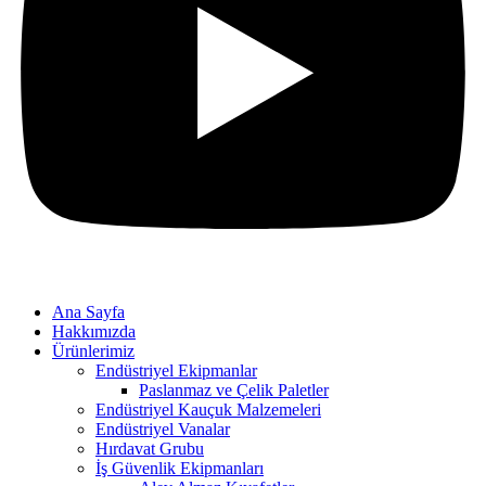
Ana Sayfa
Hakkımızda
Ürünlerimiz
Endüstriyel Ekipmanlar
Paslanmaz ve Çelik Paletler
Endüstriyel Kauçuk Malzemeleri
Endüstriyel Vanalar
Hırdavat Grubu
İş Güvenlik Ekipmanları