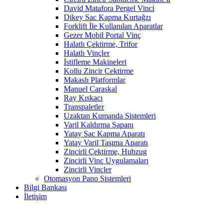
David Matafora Pergel Vinci
Dikey Sac Kapma Kurtağzı
Forklift İle Kullanılan Aparatlar
Gezer Mobil Portal Vinç
Halatlı Çektirme, Trifor
Halatlı Vinçler
İstifleme Makineleri
Kollu Zincir Çektirme
Makaslı Platformlar
Manuel Caraskal
Ray Kıskacı
Transpaletler
Uzaktan Kumanda Sistemleri
Varil Kaldırma Sapanı
Yatay Sac Kapma Aparatı
Yatay Varil Taşıma Aparatı
Zincirli Çektirme, Hubzug
Zincirli Vinç Uygulamaları
Zincirli Vinçler
Otomasyon Pano Sistemleri
Bilgi Bankası
İletişim