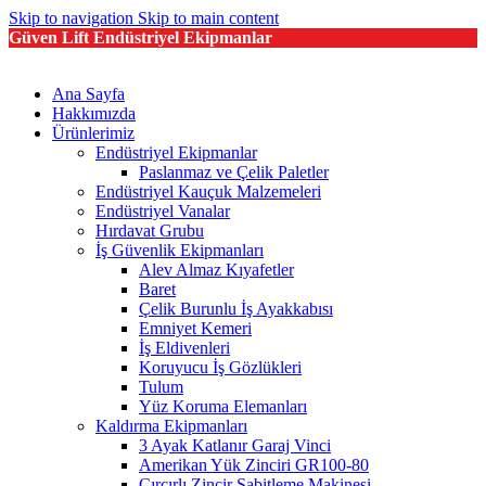
Skip to navigation
Skip to main content
Güven Lift Endüstriyel Ekipmanlar
Ana Sayfa
Hakkımızda
Ürünlerimiz
Endüstriyel Ekipmanlar
Paslanmaz ve Çelik Paletler
Endüstriyel Kauçuk Malzemeleri
Endüstriyel Vanalar
Hırdavat Grubu
İş Güvenlik Ekipmanları
Alev Almaz Kıyafetler
Baret
Çelik Burunlu İş Ayakkabısı
Emniyet Kemeri
İş Eldivenleri
Koruyucu İş Gözlükleri
Tulum
Yüz Koruma Elemanları
Kaldırma Ekipmanları
3 Ayak Katlanır Garaj Vinci
Amerikan Yük Zinciri GR100-80
Cırcırlı Zincir Sabitleme Makinesi