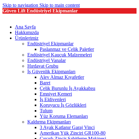
Skip to navigation
Skip to main content
Güven Lift Endüstriyel Ekipmanlar
Ana Sayfa
Hakkımızda
Ürünlerimiz
Endüstriyel Ekipmanlar
Paslanmaz ve Çelik Paletler
Endüstriyel Kauçuk Malzemeleri
Endüstriyel Vanalar
Hırdavat Grubu
İş Güvenlik Ekipmanları
Alev Almaz Kıyafetler
Baret
Çelik Burunlu İş Ayakkabısı
Emniyet Kemeri
İş Eldivenleri
Koruyucu İş Gözlükleri
Tulum
Yüz Koruma Elemanları
Kaldırma Ekipmanları
3 Ayak Katlanır Garaj Vinci
Amerikan Yük Zinciri GR100-80
Cırcırlı Zincir Sabitleme Makinesi