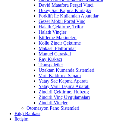
David Matafora Pergel Vinci
Dikey Sac Kapma Kurtağzı
Forklift İle Kullanılan Aparatlar
Gezer Mobil Portal Vinç
Halatlı Çektirme, Trifor
Halatlı Vinçler
İstifleme Makineleri
Kollu Zincir Çektirme
Makaslı Platformlar
Manuel Caraskal
Ray Kıskacı
Transpaletler
Uzaktan Kumanda Sistemleri
Varil Kaldırma Sapanı
Yatay Sac Kapma Aparatı
Yatay Varil Taşıma Aparatı
Zincirli Çektirme, Hubzug
Zincirli Vinç Uygulamaları
Zincirli Vinçler
Otomasyon Pano Sistemleri
Bilgi Bankası
İletişim