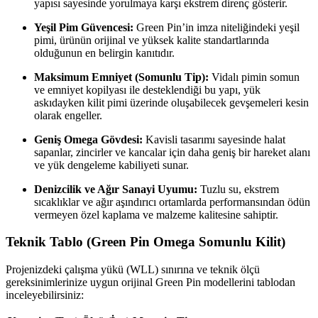
yapısı sayesinde yorulmaya karşı ekstrem direnç gösterir.
Yeşil Pim Güvencesi:
Green Pin’in imza niteliğindeki yeşil
pimi, ürünün orijinal ve yüksek kalite standartlarında
olduğunun en belirgin kanıtıdır.
Maksimum Emniyet (Somunlu Tip):
Vidalı pimin somun
ve emniyet kopilyası ile desteklendiği bu yapı, yük
askıdayken kilit pimi üzerinde oluşabilecek gevşemeleri kesin
olarak engeller.
Geniş Omega Gövdesi:
Kavisli tasarımı sayesinde halat
sapanlar, zincirler ve kancalar için daha geniş bir hareket alanı
ve yük dengeleme kabiliyeti sunar.
Denizcilik ve Ağır Sanayi Uyumu:
Tuzlu su, ekstrem
sıcaklıklar ve ağır aşındırıcı ortamlarda performansından ödün
vermeyen özel kaplama ve malzeme kalitesine sahiptir.
Teknik Tablo (Green Pin Omega Somunlu Kilit)
Projenizdeki çalışma yükü (WLL) sınırına ve teknik ölçü
gereksinimlerinize uygun orijinal Green Pin modellerini tablodan
inceleyebilirsiniz: