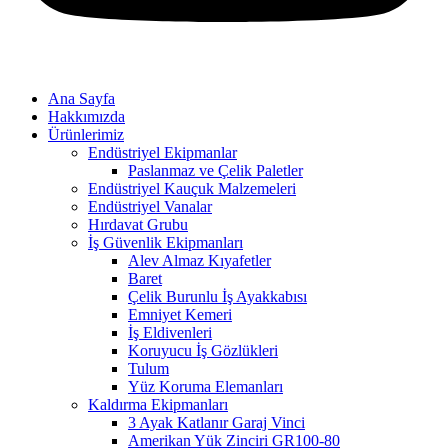
Ana Sayfa
Hakkımızda
Ürünlerimiz
Endüstriyel Ekipmanlar
Paslanmaz ve Çelik Paletler
Endüstriyel Kauçuk Malzemeleri
Endüstriyel Vanalar
Hırdavat Grubu
İş Güvenlik Ekipmanları
Alev Almaz Kıyafetler
Baret
Çelik Burunlu İş Ayakkabısı
Emniyet Kemeri
İş Eldivenleri
Koruyucu İş Gözlükleri
Tulum
Yüz Koruma Elemanları
Kaldırma Ekipmanları
3 Ayak Katlanır Garaj Vinci
Amerikan Yük Zinciri GR100-80