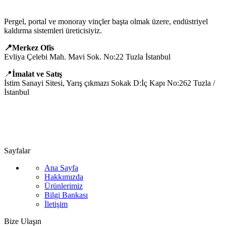
Pergel, portal ve monoray vinçler başta olmak üzere, endüstriyel
kaldırma sistemleri üreticisiyiz.
📍Merkez Ofis
Evliya Çelebi Mah. Mavi Sok. No:22 Tuzla İstanbul
📍
İmalat ve Satış
İstim Sanayi Sitesi, Yarış çıkmazı Sokak D:İç Kapı No:262 Tuzla /
İstanbul
📞 0505 494 14 07
📧 info@guvenlift.com
Sayfalar
Ana Sayfa
Hakkımızda
Ürünlerimiz
Bilgi Bankası
İletişim
Bize Ulaşın