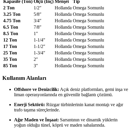
Kapasite (Ton)
Ölçü (İnç)
Menşei
Tip
2 Ton
1/2″
Hollanda
Omega Somunlu
3.25 Ton
5/8″
Hollanda
Omega Somunlu
4.75 Ton
3/4″
Hollanda
Omega Somunlu
6.5 Ton
7/8″
Hollanda
Omega Somunlu
8.5 Ton
1″
Hollanda
Omega Somunlu
12 Ton
1-1/4″
Hollanda
Omega Somunlu
17 Ton
1-1/2″
Hollanda
Omega Somunlu
25 Ton
1-3/4″
Hollanda
Omega Somunlu
35 Ton
2″
Hollanda
Omega Somunlu
85 Ton
3″
Hollanda
Omega Somunlu
Kullanım Alanları
Offshore ve Denizcilik:
Açık deniz platformları, gemi inşa ve
liman operasyonlarında en güvenilir bağlantı çözümü.
Enerji Sektörü:
Rüzgar türbinlerinin kanat montajı ve ağır
trafo taşıma süreçlerinde.
Ağır Maden ve İnşaat:
Sarsıntının ve dinamik yüklerin
yoğun olduğu tünel, köprü ve maden sahalarında.