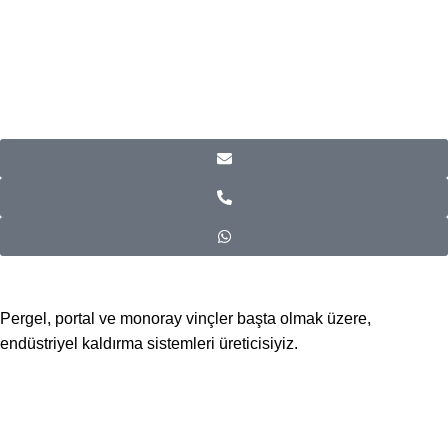
Pergel, portal ve monoray vinçler başta olmak üzere,
endüstriyel kaldırma sistemleri üreticisiyiz.
📍Merkez Ofis
Evliya Çelebi Mah. Mavi Sok. No:22 Tuzla İstanbul
📍
İmalat ve Satış