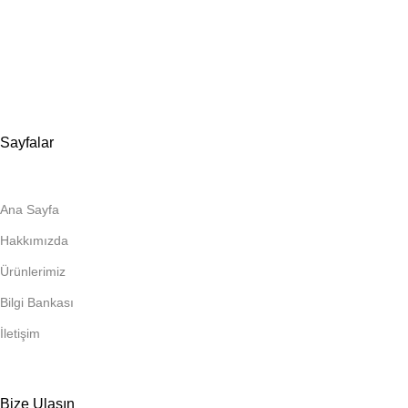
İstim Sanayi Sitesi, Yarış çıkmazı Sokak D:İç Kapı No:262
Tuzla / İstanbul
📞 0505 494 14 07
📧 info@guvenlift.com
Sayfalar
Ana Sayfa
Hakkımızda
Ürünlerimiz
Bilgi Bankası
İletişim
Bize Ulaşın