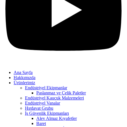
Ana Sayfa
Hakkımızda
Ürünlerimiz
Endüstriyel Ekipmanlar
Paslanmaz ve Çelik Paletler
Endüstriyel Kauçuk Malzemeleri
Endüstriyel Vanalar
Hırdavat Grubu
İş Güvenlik Ekipmanları
Alev Almaz Kıyafetler
Baret