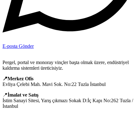
E-posta Gönder
Pergel, portal ve monoray vinçler başta olmak üzere, endüstriyel
kaldırma sistemleri üreticisiyiz.
📍Merkez Ofis
Evliya Çelebi Mah. Mavi Sok. No:22 Tuzla İstanbul
📍
İmalat ve Satış
İstim Sanayi Sitesi, Yarış çıkmazı Sokak D:İç Kapı No:262 Tuzla /
İstanbul
📞 0505 494 14 07
📧 info@guvenlift.com