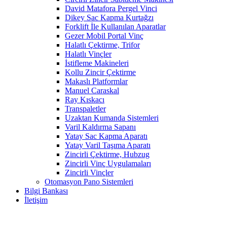
David Matafora Pergel Vinci
Dikey Sac Kapma Kurtağzı
Forklift İle Kullanılan Aparatlar
Gezer Mobil Portal Vinç
Halatlı Çektirme, Trifor
Halatlı Vinçler
İstifleme Makineleri
Kollu Zincir Çektirme
Makaslı Platformlar
Manuel Caraskal
Ray Kıskacı
Transpaletler
Uzaktan Kumanda Sistemleri
Varil Kaldırma Sapanı
Yatay Sac Kapma Aparatı
Yatay Varil Taşıma Aparatı
Zincirli Çektirme, Hubzug
Zincirli Vinç Uygulamaları
Zincirli Vinçler
Otomasyon Pano Sistemleri
Bilgi Bankası
İletişim