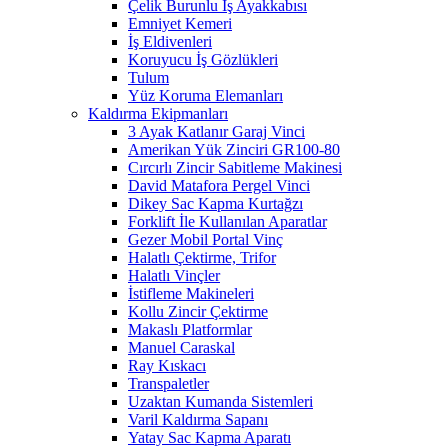
Çelik Burunlu İş Ayakkabısı
Emniyet Kemeri
İş Eldivenleri
Koruyucu İş Gözlükleri
Tulum
Yüz Koruma Elemanları
Kaldırma Ekipmanları
3 Ayak Katlanır Garaj Vinci
Amerikan Yük Zinciri GR100-80
Cırcırlı Zincir Sabitleme Makinesi
David Matafora Pergel Vinci
Dikey Sac Kapma Kurtağzı
Forklift İle Kullanılan Aparatlar
Gezer Mobil Portal Vinç
Halatlı Çektirme, Trifor
Halatlı Vinçler
İstifleme Makineleri
Kollu Zincir Çektirme
Makaslı Platformlar
Manuel Caraskal
Ray Kıskacı
Transpaletler
Uzaktan Kumanda Sistemleri
Varil Kaldırma Sapanı
Yatay Sac Kapma Aparatı