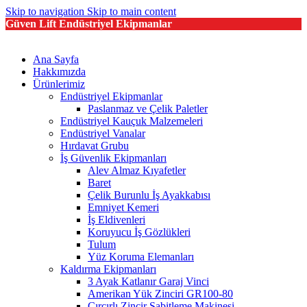
Skip to navigation
Skip to main content
Güven Lift Endüstriyel Ekipmanlar
Ana Sayfa
Hakkımızda
Ürünlerimiz
Endüstriyel Ekipmanlar
Paslanmaz ve Çelik Paletler
Endüstriyel Kauçuk Malzemeleri
Endüstriyel Vanalar
Hırdavat Grubu
İş Güvenlik Ekipmanları
Alev Almaz Kıyafetler
Baret
Çelik Burunlu İş Ayakkabısı
Emniyet Kemeri
İş Eldivenleri
Koruyucu İş Gözlükleri
Tulum
Yüz Koruma Elemanları
Kaldırma Ekipmanları
3 Ayak Katlanır Garaj Vinci
Amerikan Yük Zinciri GR100-80
Cırcırlı Zincir Sabitleme Makinesi