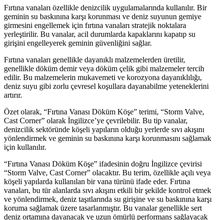
Fırtına vanaları özellikle denizcilik uygulamalarında kullanılır. Bir
geminin su baskınına karşı korunması ve deniz suyunun gemiye
girmesini engellemek için fırtına vanaları stratejik noktalara
yerleştirilir. Bu vanalar, acil durumlarda kapaklarını kapatıp su
girişini engelleyerek geminin güvenliğini sağlar.
Fırtına vanaları genellikle dayanıklı malzemelerden üretilir,
genellikle döküm demir veya döküm çelik gibi malzemeler tercih
edilir. Bu malzemelerin mukavemeti ve korozyona dayanıklılığı,
deniz suyu gibi zorlu çevresel koşullara dayanabilme yeteneklerini
artırır.
Özet olarak, “Fırtına Vanası Döküm Köşe” terimi, “Storm Valve,
Cast Corner” olarak İngilizce’ye çevrilebilir. Bu tip vanalar,
denizcilik sektöründe köşeli yapıların olduğu yerlerde sıvı akışını
yönlendirmek ve geminin su baskınına karşı korunmasını sağlamak
için kullanılır.
“Fırtına Vanası Döküm Köşe” ifadesinin doğru İngilizce çevirisi
“Storm Valve, Cast Corner” olacaktır. Bu terim, özellikle açılı veya
köşeli yapılarda kullanılan bir vana türünü ifade eder. Fırtına
vanaları, bu tür alanlarda sıvı akışını etkili bir şekilde kontrol etmek
ve yönlendirmek, deniz taşıtlarında su girişine ve su baskınına karşı
koruma sağlamak üzere tasarlanmıştır. Bu vanalar genellikle sert
deniz ortamına dayanacak ve uzun ömürlü performans sağlayacak