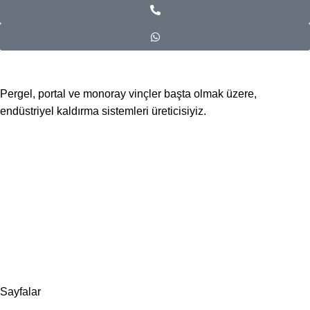
Pergel, portal ve monoray vinçler başta olmak üzere,
endüstriyel kaldırma sistemleri üreticisiyiz.
📍Merkez Ofis
Evliya Çelebi Mah. Mavi Sok. No:22 Tuzla İstanbul
📍
İmalat ve Satış
İstim Sanayi Sitesi, Yarış çıkmazı Sokak D:İç Kapı No:262
Tuzla / İstanbul
📞 0505 494 14 07
📧 info@guvenlift.com
Sayfalar