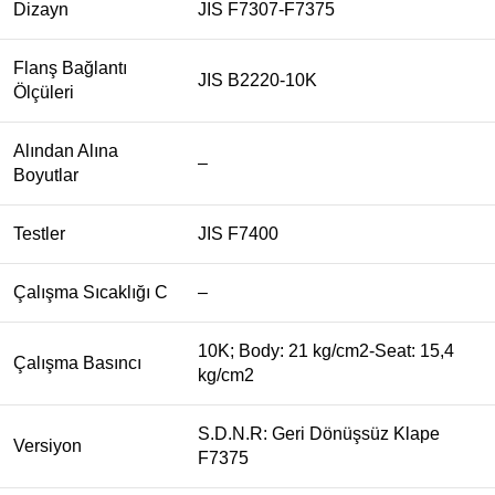
Dizayn
JIS F7307-F7375
Flanş Bağlantı
JIS B2220-10K
Ölçüleri
Alından Alına
–
Boyutlar
Testler
JIS F7400
Çalışma Sıcaklığı C
–
10K; Body: 21 kg/cm2-Seat: 15,4
Çalışma Basıncı
kg/cm2
S.D.N.R: Geri Dönüşsüz Klape
Versiyon
F7375