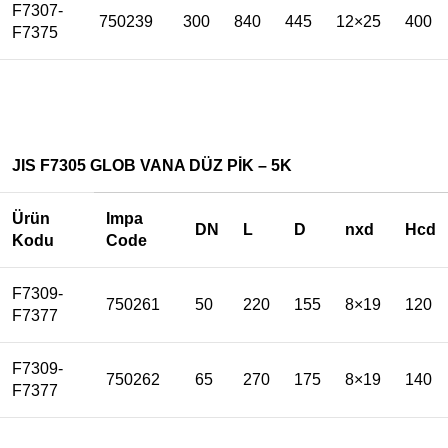
F7307-
750239
300
840
445
12×25
400
F7375
JIS F7305 GLOB VANA DÜZ PİK – 5K
Ürün
Impa
DN
L
D
nxd
Hcd
Kodu
Code
F7309-
750261
50
220
155
8×19
120
F7377
F7309-
750262
65
270
175
8×19
140
F7377