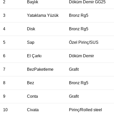
2
Başlık
Döküm Demir GG25
3
Yataklama Yüzük
Bronz Rg5
4
Disk
Bronz Rg5
5
Sap
Özel Pirinç/SUS
6
El Çarkı
Döküm Demir
7
BezPaketleme
Grafit
8
Bez
Bronz Rg5
9
Conta
Grafit
10
Civata
Pirinç/Rolled steel