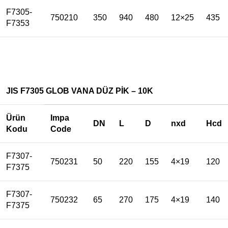
F7305-
750210
350
940
480
12×25
435
F7353
JIS F7305 GLOB VANA DÜZ PİK – 10K
Ürün
Impa
DN
L
D
nxd
Hcd
Kodu
Code
F7307-
750231
50
220
155
4×19
120
F7375
F7307-
750232
65
270
175
4×19
140
F7375