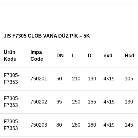
JIS F7305 GLOB VANA DÜZ PİK – 5K
Ürün
Impa
DN
L
D
nxd
Hcd
Kodu
Code
F7305-
750201
50
210
130
4×15
105
F7353
F7305-
750202
65
250
155
4×15
130
F7353
F7305-
750203
80
280
180
4×19
145
F7353