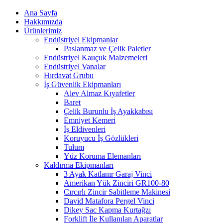
Ana Sayfa
Hakkımızda
Ürünlerimiz
Endüstriyel Ekipmanlar
Paslanmaz ve Çelik Paletler
Endüstriyel Kauçuk Malzemeleri
Endüstriyel Vanalar
Hırdavat Grubu
İş Güvenlik Ekipmanları
Alev Almaz Kıyafetler
Baret
Çelik Burunlu İş Ayakkabısı
Emniyet Kemeri
İş Eldivenleri
Koruyucu İş Gözlükleri
Tulum
Yüz Koruma Elemanları
Kaldırma Ekipmanları
3 Ayak Katlanır Garaj Vinci
Amerikan Yük Zinciri GR100-80
Cırcırlı Zincir Sabitleme Makinesi
David Matafora Pergel Vinci
Dikey Sac Kapma Kurtağzı
Forklift İle Kullanılan Aparatlar