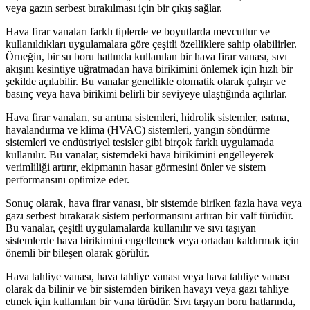
veya gazın serbest bırakılması için bir çıkış sağlar.
Hava firar vanaları farklı tiplerde ve boyutlarda mevcuttur ve
kullanıldıkları uygulamalara göre çeşitli özelliklere sahip olabilirler.
Örneğin, bir su boru hattında kullanılan bir hava firar vanası, sıvı
akışını kesintiye uğratmadan hava birikimini önlemek için hızlı bir
şekilde açılabilir. Bu vanalar genellikle otomatik olarak çalışır ve
basınç veya hava birikimi belirli bir seviyeye ulaştığında açılırlar.
Hava firar vanaları, su arıtma sistemleri, hidrolik sistemler, ısıtma,
havalandırma ve klima (HVAC) sistemleri, yangın söndürme
sistemleri ve endüstriyel tesisler gibi birçok farklı uygulamada
kullanılır. Bu vanalar, sistemdeki hava birikimini engelleyerek
verimliliği artırır, ekipmanın hasar görmesini önler ve sistem
performansını optimize eder.
Sonuç olarak, hava firar vanası, bir sistemde biriken fazla hava veya
gazı serbest bırakarak sistem performansını artıran bir valf türüdür.
Bu vanalar, çeşitli uygulamalarda kullanılır ve sıvı taşıyan
sistemlerde hava birikimini engellemek veya ortadan kaldırmak için
önemli bir bileşen olarak görülür.
Hava tahliye vanası, hava tahliye vanası veya hava tahliye vanası
olarak da bilinir ve bir sistemden biriken havayı veya gazı tahliye
etmek için kullanılan bir vana türüdür. Sıvı taşıyan boru hatlarında,