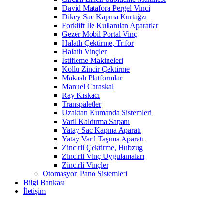
David Matafora Pergel Vinci
Dikey Sac Kapma Kurtağzı
Forklift İle Kullanılan Aparatlar
Gezer Mobil Portal Vinç
Halatlı Çektirme, Trifor
Halatlı Vinçler
İstifleme Makineleri
Kollu Zincir Çektirme
Makaslı Platformlar
Manuel Caraskal
Ray Kıskacı
Transpaletler
Uzaktan Kumanda Sistemleri
Varil Kaldırma Sapanı
Yatay Sac Kapma Aparatı
Yatay Varil Taşıma Aparatı
Zincirli Çektirme, Hubzug
Zincirli Vinç Uygulamaları
Zincirli Vinçler
Otomasyon Pano Sistemleri
Bilgi Bankası
İletişim