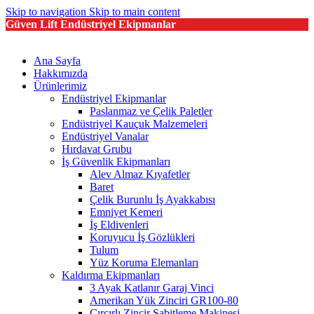
Skip to navigation
Skip to main content
Güven Lift Endüstriyel Ekipmanlar
Ana Sayfa
Hakkımızda
Ürünlerimiz
Endüstriyel Ekipmanlar
Paslanmaz ve Çelik Paletler
Endüstriyel Kauçuk Malzemeleri
Endüstriyel Vanalar
Hırdavat Grubu
İş Güvenlik Ekipmanları
Alev Almaz Kıyafetler
Baret
Çelik Burunlu İş Ayakkabısı
Emniyet Kemeri
İş Eldivenleri
Koruyucu İş Gözlükleri
Tulum
Yüz Koruma Elemanları
Kaldırma Ekipmanları
3 Ayak Katlanır Garaj Vinci
Amerikan Yük Zinciri GR100-80
Cırcırlı Zincir Sabitleme Makinesi