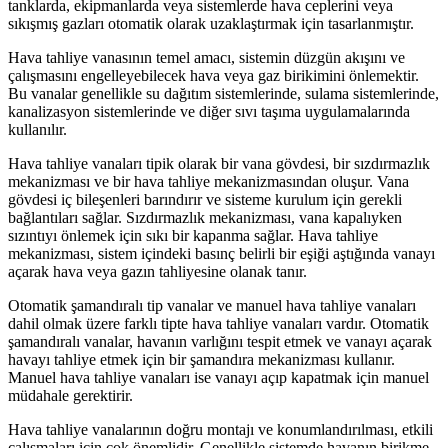
tanklarda, ekipmanlarda veya sistemlerde hava ceplerini veya
sıkışmış gazları otomatik olarak uzaklaştırmak için tasarlanmıştır.
Hava tahliye vanasının temel amacı, sistemin düzgün akışını ve
çalışmasını engelleyebilecek hava veya gaz birikimini önlemektir.
Bu vanalar genellikle su dağıtım sistemlerinde, sulama sistemlerinde,
kanalizasyon sistemlerinde ve diğer sıvı taşıma uygulamalarında
kullanılır.
Hava tahliye vanaları tipik olarak bir vana gövdesi, bir sızdırmazlık
mekanizması ve bir hava tahliye mekanizmasından oluşur. Vana
gövdesi iç bileşenleri barındırır ve sisteme kurulum için gerekli
bağlantıları sağlar. Sızdırmazlık mekanizması, vana kapalıyken
sızıntıyı önlemek için sıkı bir kapanma sağlar. Hava tahliye
mekanizması, sistem içindeki basınç belirli bir eşiği aştığında vanayı
açarak hava veya gazın tahliyesine olanak tanır.
Otomatik şamandıralı tip vanalar ve manuel hava tahliye vanaları
dahil olmak üzere farklı tipte hava tahliye vanaları vardır. Otomatik
şamandıralı vanalar, havanın varlığını tespit etmek ve vanayı açarak
havayı tahliye etmek için bir şamandıra mekanizması kullanır.
Manuel hava tahliye vanaları ise vanayı açıp kapatmak için manuel
müdahale gerektirir.
Hava tahliye vanalarının doğru montajı ve konumlandırılması, etkili
çalışmaları için çok önemlidir. Genellikle sistemde havanın birikme