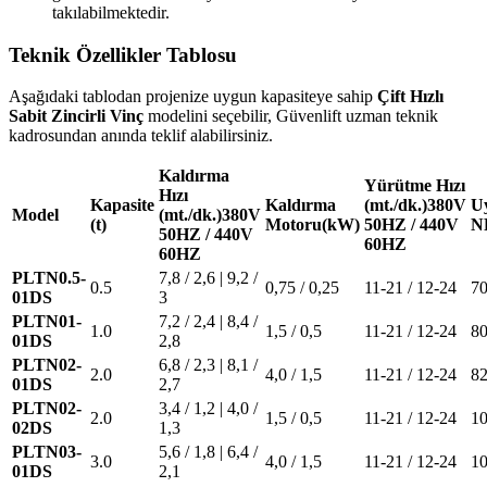
takılabilmektedir.
Teknik Özellikler Tablosu
Aşağıdaki tablodan projenize uygun kapasiteye sahip
Çift Hızlı
Sabit Zincirli Vinç
modelini seçebilir, Güvenlift uzman teknik
kadrosundan anında teklif alabilirsiniz.
Kaldırma
Yürütme Hızı
Hızı
Kapasite
Kaldırma
(mt./dk.)380V
U
Model
(mt./dk.)380V
(t)
Motoru(kW)
50HZ / 440V
N
50HZ / 440V
60HZ
60HZ
PLTN0.5-
7,8 / 2,6 | 9,2 /
0.5
0,75 / 0,25
11-21 / 12-24
70
01DS
3
PLTN01-
7,2 / 2,4 | 8,4 /
1.0
1,5 / 0,5
11-21 / 12-24
80
01DS
2,8
PLTN02-
6,8 / 2,3 | 8,1 /
2.0
4,0 / 1,5
11-21 / 12-24
82
01DS
2,7
PLTN02-
3,4 / 1,2 | 4,0 /
2.0
1,5 / 0,5
11-21 / 12-24
1
02DS
1,3
PLTN03-
5,6 / 1,8 | 6,4 /
3.0
4,0 / 1,5
11-21 / 12-24
1
01DS
2,1