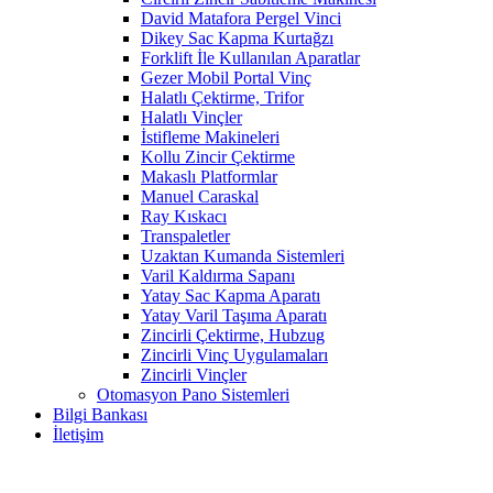
David Matafora Pergel Vinci
Dikey Sac Kapma Kurtağzı
Forklift İle Kullanılan Aparatlar
Gezer Mobil Portal Vinç
Halatlı Çektirme, Trifor
Halatlı Vinçler
İstifleme Makineleri
Kollu Zincir Çektirme
Makaslı Platformlar
Manuel Caraskal
Ray Kıskacı
Transpaletler
Uzaktan Kumanda Sistemleri
Varil Kaldırma Sapanı
Yatay Sac Kapma Aparatı
Yatay Varil Taşıma Aparatı
Zincirli Çektirme, Hubzug
Zincirli Vinç Uygulamaları
Zincirli Vinçler
Otomasyon Pano Sistemleri
Bilgi Bankası
İletişim