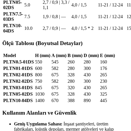
PLTN05-
2,7 / 0,9 | 3,3 /
5.0
4,0 / 1,5
11-21 / 12-24
11
02DS
1,1
PLTN7.5-
7.5
1,9 / 0,8 | —
4,0 / 1,5
11-21 / 12-24
1
03DS
PLTN10-
10.0
2,7 / 0,9 | —
4,0 / 1,5 * 2
11-21 / 12-24
1
04DS
Ölçü Tablosu (Boyutsal Detaylar)
Model
H (mm)
A (mm)
B (mm)
D (mm)
E (mm)
PLTN0.5-01DS
550
545
260
280
160
PLTN01-01DS
600
582
280
300
176
PLTN02-01DS
800
675
328
430
265
PLTN02-02DS
750
582
280
300
230
PLTN03-01DS
845
675
320
430
265
PLTN05-02DS
1030
675
328
430
325
PLTN10-04DS
1400
670
388
890
445
Kullanım Alanları ve Güvenlik
Geniş Uygulama Sahası:
İnşaat şantiyeleri, üretim
fabrikaları, lojistik depoları, mermer atölyeleri ve kalıp