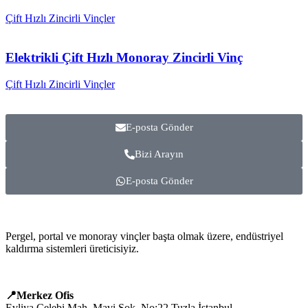
Çift Hızlı Zincirli Vinçler
Elektrikli Çift Hızlı Monoray Zincirli Vinç
Çift Hızlı Zincirli Vinçler
E-posta Gönder
Bizi Arayın
E-posta Gönder
Pergel, portal ve monoray vinçler başta olmak üzere, endüstriyel
kaldırma sistemleri üreticisiyiz.
📍Merkez Ofis
Evliya Çelebi Mah. Mavi Sok. No:22 Tuzla İstanbul