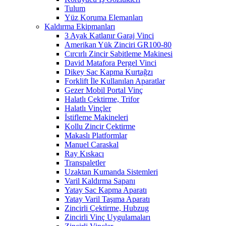
Tulum
Yüz Koruma Elemanları
Kaldırma Ekipmanları
3 Ayak Katlanır Garaj Vinci
Amerikan Yük Zinciri GR100-80
Cırcırlı Zincir Sabitleme Makinesi
David Matafora Pergel Vinci
Dikey Sac Kapma Kurtağzı
Forklift İle Kullanılan Aparatlar
Gezer Mobil Portal Vinç
Halatlı Çektirme, Trifor
Halatlı Vinçler
İstifleme Makineleri
Kollu Zincir Çektirme
Makaslı Platformlar
Manuel Caraskal
Ray Kıskacı
Transpaletler
Uzaktan Kumanda Sistemleri
Varil Kaldırma Sapanı
Yatay Sac Kapma Aparatı
Yatay Varil Taşıma Aparatı
Zincirli Çektirme, Hubzug
Zincirli Vinç Uygulamaları