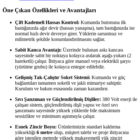
Öne Çıkan Özellikleri ve Avantajları
Çift Kademeli Hassas Kontrol:
Kumanda butonuna ilk
bastığınızda ağır devir (hassas yanaşma), tam bastığınızda ise
normal hızlı devir devreye girer. Yüklerin sarsıntısız ve
milimetrik şekilde konumlandırılmasını sağlar.
Sabit Kanca Avantajı:
Üzerinde bulunan askı kancası
sayesinde sabit bir noktaya kolayca asılarak aşağı-yukarı (2
hareketli) çalışır. İhtiyaca göre manuel veya elektrikli şaryo
(yürütme grubu) ile kolayca entegre edilebilir.
Gelişmiş Tak-Çalıştır Soket Sistemi:
Kumanda ve güç
bağlantıları tamamen soketli ve jaklı mimariye sahiptir.
Kurulum ve bakım esnasında zaman kazandırır.
Sıvı Şanzıman ve Güçlendirilmiş Dişliler:
380 Volt enerji ile
çalışan sistem, güçlendirilmiş dişli yapısı ve özel sıvı
şanzımanı sayesinde yüksek yüklerde bile maksimum
sessizlikte ve minimum aşınmayla çalışır.
Esnek Zincir Boyu:
Ürünlerimizin standart kaldırma
yüksekliği
6 metre
olup, müşteri talebi ve proje ihtiyacına
göre istenilen metrede yüksek mukavemetli yük zinciri