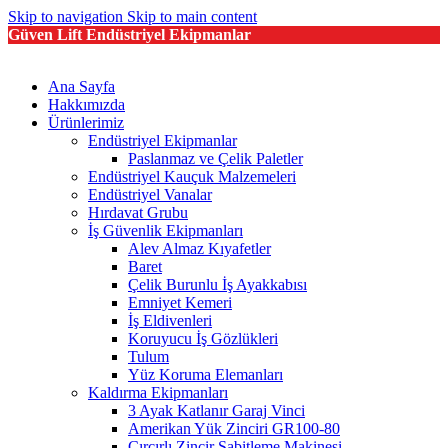
Skip to navigation
Skip to main content
Güven Lift Endüstriyel Ekipmanlar
Ana Sayfa
Hakkımızda
Ürünlerimiz
Endüstriyel Ekipmanlar
Paslanmaz ve Çelik Paletler
Endüstriyel Kauçuk Malzemeleri
Endüstriyel Vanalar
Hırdavat Grubu
İş Güvenlik Ekipmanları
Alev Almaz Kıyafetler
Baret
Çelik Burunlu İş Ayakkabısı
Emniyet Kemeri
İş Eldivenleri
Koruyucu İş Gözlükleri
Tulum
Yüz Koruma Elemanları
Kaldırma Ekipmanları
3 Ayak Katlanır Garaj Vinci
Amerikan Yük Zinciri GR100-80
Cırcırlı Zincir Sabitleme Makinesi