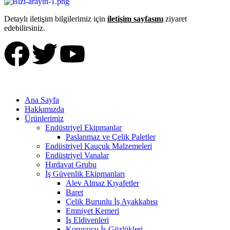
Detaylı iletişim bilgilerimiz için
iletişim sayfasını
ziyaret
edebilirsiniz.
Ana Sayfa
Hakkımızda
Ürünlerimiz
Endüstriyel Ekipmanlar
Paslanmaz ve Çelik Paletler
Endüstriyel Kauçuk Malzemeleri
Endüstriyel Vanalar
Hırdavat Grubu
İş Güvenlik Ekipmanları
Alev Almaz Kıyafetler
Baret
Çelik Burunlu İş Ayakkabısı
Emniyet Kemeri
İş Eldivenleri
Koruyucu İş Gözlükleri