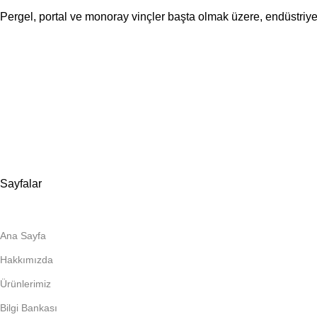
Pergel, portal ve monoray vinçler başta olmak üzere, endüstriyel 
📍Merkez Ofis
Evliya Çelebi Mah. Mavi Sok. No:22 Tuzla İstanbul
📍
İmalat ve Satış
İstim Sanayi Sitesi, Yarış çıkmazı Sokak D:İç Kapı No:262 Tuzla 
📞 0505 494 14 07
📧 info@guvenlift.com
Sayfalar
Ana Sayfa
Hakkımızda
Ürünlerimiz
Bilgi Bankası