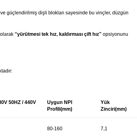
 ve güçlendirilmiş dişli blokları sayesinde bu vinçler, düzgün
l olarak
“yürütmesi tek hız, kaldırması çift hız”
opsiyonunu
tadır:
380V 50HZ / 440V
Uygun NPI
Yük
Profili(mm)
Zinciri(mm)
80-160
7,1