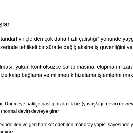
şlar
 “standart vinçlerden çok daha hızlı çalıştığı” yönünde ya
 üzerinde tehlikeli bir süratle değil; aksine iş güvenliğin
ırılması; yükün kontrolsüzce sallanmasına, ekipmanın zar
inize kalıp bağlama ve milimetrik hizalama işlemlerini ma
 Düğmeye hafifçe bastığınızda ilk hız (yavaş/ağır devir) devre
 (normal devir) devreye girer.
zerinde ileri ve geri hareket edebilen monoray yapısı sayesinde 
rsınız.