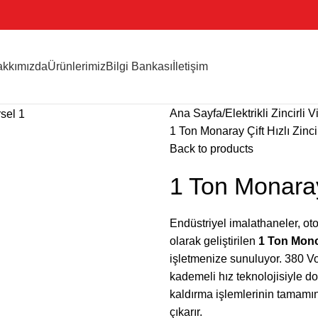
kkımızda
Ürünlerimiz
Bilgi Bankası
İletişim
Ana Sayfa
Elektrikli Zincirli V
1 Ton Monaray Çift Hızlı Zinci
Back to products
1 Ton Monaray 
Endüstriyel imalathaneler, oto
olarak geliştirilen
1 Ton Monor
işletmenize sunuluyor. 380 Vo
kademeli hız teknolojisiyle do
kaldırma işlemlerinin tamamını
çıkarır.