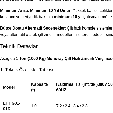
Minimum Arıza, Minimum 10 Yıl Ömür:
Yüksek kaliteli çelikte
kullanım ve periyodik bakımla
minimum 10 yıl
çalışma ömrüne s
Bütçe Dostu Alternatif Seçenekler:
Çift hızlı komple sistemler
veya alternatif olarak çift zincirli modellerimizi tercih edebilirsini
Teknik Detaylar
Aşağıda
1 Ton (1000 Kg) Monoray Çift Hızlı Zincirli Vinç
model
1. Teknik Özellikler Tablosu
Kapasite
Kaldırma Hızı (mt./dk.)380V 5
Model
(t)
60HZ
LHHG01-
1.0
7,2 / 2,4 | 8,4 / 2,8
01D