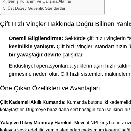
Geniş Kullanım ve Çalışma Alanları
Üst Düzey Güvenlik Standartları
Çift Hızlı Vinçler Hakkında Doğru Bilinen Yanlı
Önemli Bilgilendirme:
Sektörde çift hızlı vinçlerin
kesinlikle yanlıştır.
Çift hızlı vinçler, standart hızın
bir yavaş/ağır devirle
çalışırlar.
Endüstriyel operasyonlarda yüklerin aşırı hızlı kald
girmesine neden olur. Çift hızlı sistemler, makineler
Öne Çıkan Özellikleri ve Avantajları
Çift Kademeli Akıllı Kumanda:
Kumanda butonu iki kademelidir.
kolaylaştırır. Düğmeye biraz daha sert bastığınızda ise ikinci hız
Yatay ve Dikey Monoray Hareket:
Mevcut NPI kiriş hattınız ü
kolayca sevk edebilir, zemin alanından maksimum tasarruf sağla