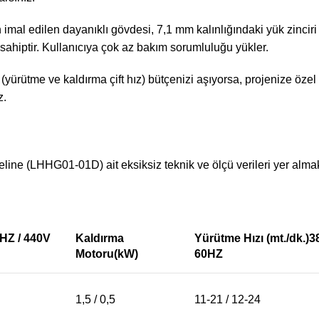
n imal edilen dayanıklı gövdesi, 7,1 mm kalınlığındaki yük zinciri
ahiptir. Kullanıcıya çok az bakım sorumluluğu yükler.
 (yürütme ve kaldırma çift hız) bütçenizi aşıyorsa, projenize öze
z.
ine (LHHG01-01D) ait eksiksiz teknik ve ölçü verileri yer almak
0HZ / 440V
Kaldırma
Yürütme Hızı (mt./dk.)
Motoru(kW)
60HZ
1,5 / 0,5
11-21 / 12-24