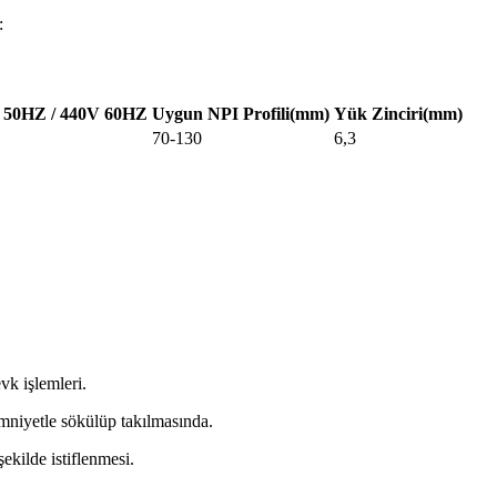
:
V 50HZ / 440V 60HZ
Uygun NPI Profili(mm)
Yük Zinciri(mm)
70-130
6,3
vk işlemleri.
emniyetle sökülüp takılmasında.
ekilde istiflenmesi.