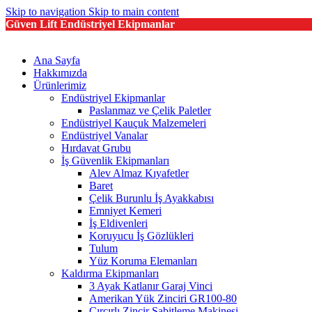
Skip to navigation
Skip to main content
Güven Lift Endüstriyel Ekipmanlar
Ana Sayfa
Hakkımızda
Ürünlerimiz
Endüstriyel Ekipmanlar
Paslanmaz ve Çelik Paletler
Endüstriyel Kauçuk Malzemeleri
Endüstriyel Vanalar
Hırdavat Grubu
İş Güvenlik Ekipmanları
Alev Almaz Kıyafetler
Baret
Çelik Burunlu İş Ayakkabısı
Emniyet Kemeri
İş Eldivenleri
Koruyucu İş Gözlükleri
Tulum
Yüz Koruma Elemanları
Kaldırma Ekipmanları
3 Ayak Katlanır Garaj Vinci
Amerikan Yük Zinciri GR100-80
Cırcırlı Zincir Sabitleme Makinesi