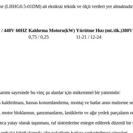
e (LHHG0.5-01DM) ait eksiksiz teknik ve ölçü verileri yer almaktadır
Z / 440V 60HZ
Kaldırma Motoru(kW)
Yürütme Hızı (mt./dk.)380
0,75 / 0,25
11-21 / 12-24
asarımı sayesinde bu vinç şu alanlar için mükemmel bir yatırımdır:
 kaldırılması, hassas konumlandırma, montaj ve hatlar arası malzeme se
 motor bloklarının, şanzımanların, lastiklerin ve ağır yedek parçaların 
a yatay olarak taşınması, raf sistemlerine entegre edilerek düzenli bir ş
mbalaj fabrikalarında ağır paketlerin hatlara yerleştirilmesi süreçleri.