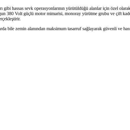
arı gibi hassas sevk operasyonlarının yürütüldüğü alanlar için özel olarak
gun 380 Volt güçlü motor mimarisi, monoray yürütme grubu ve çift kademe
çekleştirir.
larda bile zemin alanından maksimum tasarruf sağlayarak güvenli ve has