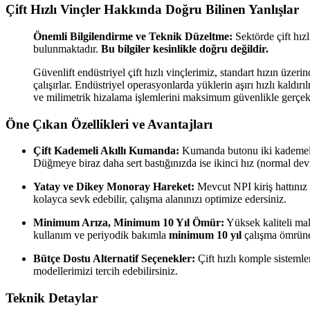
Çift Hızlı Vinçler Hakkında Doğru Bilinen Yanlışlar
Önemli Bilgilendirme ve Teknik Düzeltme:
Sektörde çift hızl
bulunmaktadır.
Bu bilgiler kesinlikle doğru değildir.
Güvenlift endüstriyel çift hızlı vinçlerimiz, standart hızın üzeri
çalışırlar. Endüstriyel operasyonlarda yüklerin aşırı hızlı kaldı
ve milimetrik hizalama işlemlerini maksimum güvenlikle gerçek
Öne Çıkan Özellikleri ve Avantajları
Çift Kademeli Akıllı Kumanda:
Kumanda butonu iki kademelidi
Düğmeye biraz daha sert bastığınızda ise ikinci hız (normal devi
Yatay ve Dikey Monoray Hareket:
Mevcut NPI kiriş hattınız 
kolayca sevk edebilir, çalışma alanınızı optimize edersiniz.
Minimum Arıza, Minimum 10 Yıl Ömür:
Yüksek kaliteli mal
kullanım ve periyodik bakımla
minimum 10 yıl
çalışma ömrüne 
Bütçe Dostu Alternatif Seçenekler:
Çift hızlı komple sistemle
modellerimizi tercih edebilirsiniz.
Teknik Detaylar