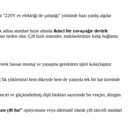
ı “220V ev elektriği ile çalıştığı” yönünde bazı yanlış algılar
ak adına standart hızın altında
ikinci bir yavaş/ağır devirle
ine neden olur. Çift hızlı sistemler, makinelerinize kalıp bağlama
rek hassas montaj ve yanaşma gerektiren işleri kolaylaştırır.
g’lık yüklerinizi hem dikeyde hem de yatayda tek bir hat üzerinde
ciri ve güçlendirilmiş dişli blokları sayesinde bu vinçler, düzgün
sı çift hız”
opsiyonunu veya alternatif olarak çift zincirli standart