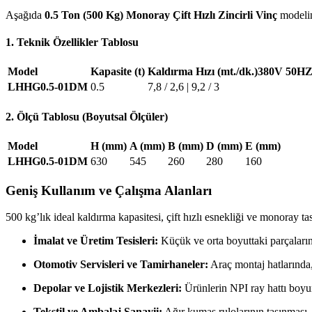
Aşağıda
0.5 Ton (500 Kg) Monoray Çift Hızlı Zincirli Vinç
modelin
1. Teknik Özellikler Tablosu
Model
Kapasite (t)
Kaldırma Hızı (mt./dk.)380V 50H
LHHG0.5-01DM
0.5
7,8 / 2,6 | 9,2 / 3
2. Ölçü Tablosu (Boyutsal Ölçüler)
Model
H (mm)
A (mm)
B (mm)
D (mm)
E (mm)
LHHG0.5-01DM
630
545
260
280
160
Geniş Kullanım ve Çalışma Alanları
500 kg’lık ideal kaldırma kapasitesi, çift hızlı esnekliği ve monoray t
İmalat ve Üretim Tesisleri:
Küçük ve orta boyuttaki parçaların
Otomotiv Servisleri ve Tamirhaneler:
Araç montaj hatlarında,
Depolar ve Lojistik Merkezleri:
Ürünlerin NPI ray hattı boyunc
Tekstil ve Ambalaj Sanayii:
Ağır kumaş rulolarının taşınması, a