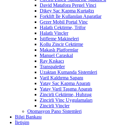
David Matafora Pergel Vinci
Dikey Sac Kapma Kurtağzı
Forklift İle Kullanılan Aparatlar
Gezer Mobil Portal Vinç
Halatlı Çektirme, Trifor
Halatlı Vinçler
İstifleme Makineleri
Kollu Zincir Çektirme
Makaslı Platformlar
Manuel Caraskal
Ray Kıskacı
Transpaletler
Uzaktan Kumanda Sistemleri
Varil Kaldırma Sapanı
Yatay Sac Kapma Aparatı
Yatay Varil Taşıma Aparatı
Zincirli Çektirme, Hubzug
Zincirli Vinç Uygulamaları
Zincirli Vinçler
Otomasyon Pano Sistemleri
Bilgi Bankası
İletişim