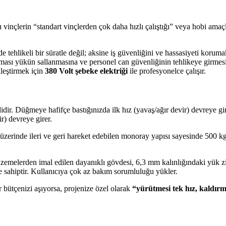
ı vinçlerin “standart vinçlerden çok daha hızlı çalıştığı” veya hobi amaçl
nde tehlikeli bir süratle değil; aksine iş güvenliğini ve hassasiyeti korum
rılması yükün sallanmasına ve personel can güvenliğinin tehlikeye girmes
leştirmek için
380 Volt şebeke elektriği
ile profesyonelce çalışır.
r. Düğmeye hafifçe bastığınızda ilk hız (yavaş/ağır devir) devreye gire
r) devreye girer.
üzerinde ileri ve geri hareket edebilen monoray yapısı sayesinde 500 k
zemelerden imal edilen dayanıklı gövdesi, 6,3 mm kalınlığındaki yük zin
sahiptir. Kullanıcıya çok az bakım sorumluluğu yükler.
r bütçenizi aşıyorsa, projenize özel olarak
“yürütmesi tek hız, kaldırma