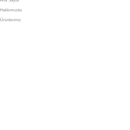
Ana Sayfa
Hakkımızda
Ürünlerimiz
Bilgi Bankası
İletişim
Bize Ulaşın
Detaylı iletişim bilgilerimiz için
iletişim sayfasını
ziyaret edebili