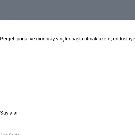
Pergel, portal ve monoray vinçler başta olmak üzere, endüstriyel 
📍Merkez Ofis
Evliya Çelebi Mah. Mavi Sok. No:22 Tuzla İstanbul
📍
İmalat ve Satış
İstim Sanayi Sitesi, Yarış çıkmazı Sokak D:İç Kapı No:262 Tuzla 
📞 0505 494 14 07
📧 info@guvenlift.com
Sayfalar