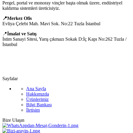
Pergel, portal ve monoray vinçler başta olmak üzere, endüstriyel
kaldırma sistemleri üreticisiyiz.
📍Merkez Ofis
Evliya Çelebi Mah. Mavi Sok. No:22 Tuzla İstanbul
📍
İmalat ve Satış
İstim Sanayi Sitesi, Yarış çıkmazı Sokak D:İç Kapı No:262 Tuzla /
İstanbul
📞 0505 494 14 07
📧 info@guvenlift.com
Sayfalar
Ana Sayfa
Hakkımızda
Ürünlerimiz
Bilgi Bankası
İletişim
Bize Ulaşın