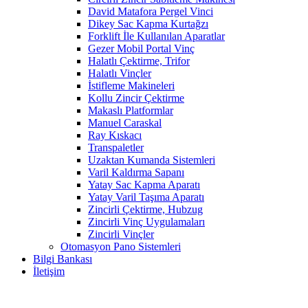
David Matafora Pergel Vinci
Dikey Sac Kapma Kurtağzı
Forklift İle Kullanılan Aparatlar
Gezer Mobil Portal Vinç
Halatlı Çektirme, Trifor
Halatlı Vinçler
İstifleme Makineleri
Kollu Zincir Çektirme
Makaslı Platformlar
Manuel Caraskal
Ray Kıskacı
Transpaletler
Uzaktan Kumanda Sistemleri
Varil Kaldırma Sapanı
Yatay Sac Kapma Aparatı
Yatay Varil Taşıma Aparatı
Zincirli Çektirme, Hubzug
Zincirli Vinç Uygulamaları
Zincirli Vinçler
Otomasyon Pano Sistemleri
Bilgi Bankası
İletişim