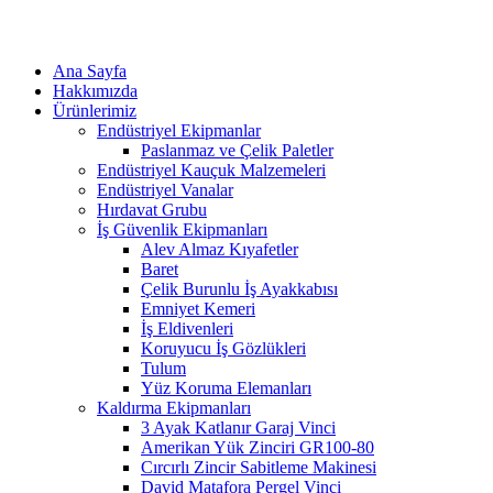
Ana Sayfa
Hakkımızda
Ürünlerimiz
Endüstriyel Ekipmanlar
Paslanmaz ve Çelik Paletler
Endüstriyel Kauçuk Malzemeleri
Endüstriyel Vanalar
Hırdavat Grubu
İş Güvenlik Ekipmanları
Alev Almaz Kıyafetler
Baret
Çelik Burunlu İş Ayakkabısı
Emniyet Kemeri
İş Eldivenleri
Koruyucu İş Gözlükleri
Tulum
Yüz Koruma Elemanları
Kaldırma Ekipmanları
3 Ayak Katlanır Garaj Vinci
Amerikan Yük Zinciri GR100-80
Cırcırlı Zincir Sabitleme Makinesi
David Matafora Pergel Vinci