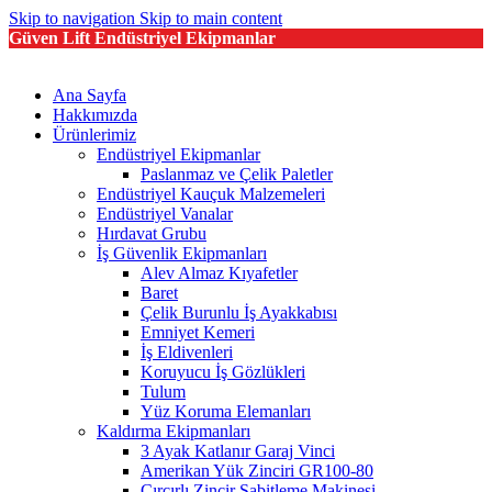
Skip to navigation
Skip to main content
Güven Lift Endüstriyel Ekipmanlar
Ana Sayfa
Hakkımızda
Ürünlerimiz
Endüstriyel Ekipmanlar
Paslanmaz ve Çelik Paletler
Endüstriyel Kauçuk Malzemeleri
Endüstriyel Vanalar
Hırdavat Grubu
İş Güvenlik Ekipmanları
Alev Almaz Kıyafetler
Baret
Çelik Burunlu İş Ayakkabısı
Emniyet Kemeri
İş Eldivenleri
Koruyucu İş Gözlükleri
Tulum
Yüz Koruma Elemanları
Kaldırma Ekipmanları
3 Ayak Katlanır Garaj Vinci
Amerikan Yük Zinciri GR100-80
Cırcırlı Zincir Sabitleme Makinesi