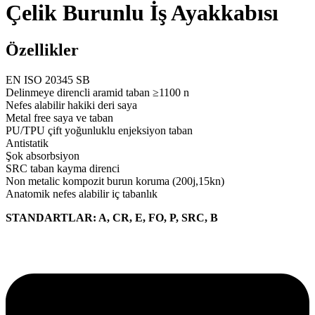
Çelik Burunlu İş Ayakkabısı
Özellikler
EN ISO 20345 SB
Delinmeye direncli aramid taban ≥1100 n
Nefes alabilir hakiki deri saya
Metal free saya ve taban
PU/TPU çift yoğunluklu enjeksiyon taban
Antistatik
Şok absorbsiyon
SRC taban kayma direnci
Non metalic kompozit burun koruma (200j,15kn)
Anatomik nefes alabilir iç tabanlık
STANDARTLAR: A, CR, E, FO, P, SRC, B