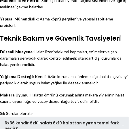
Madencilik ve Petrol:
Sondaj hatları, yeraltı taşıma sistemleri ve ağır iş
makinesi çekme halatları.
Yapısal Mühendislik:
Asma köprü gergileri ve yapısal sabitleme
projeleri.
Teknik Bakım ve Güvenlik Tavsiyeleri
Düzenli Muayene:
Halat üzerindeki tel kopmaları, ezilmeler ve çap
daralmaları periyodik olarak kontrol edilmeli; standart dışı durumlarda
halat yenilenmelidir.
Yağlama Desteği:
Kendir özün kurumasını önlemek için halat dış yüzeyi
periyodik olarak uygun halat yağları ile desteklenmelidir.
Makara Uyumu:
Halatın ömrünü korumak adına makara yivlerinin halat
çapına uygunluğu ve yüzey düzgünlüğü teyit edilmelidir.
Sık Sorulan Sorular
6x36 kendir özlü halatı 6x19 halattan ayıran temel fark
−
nedir?