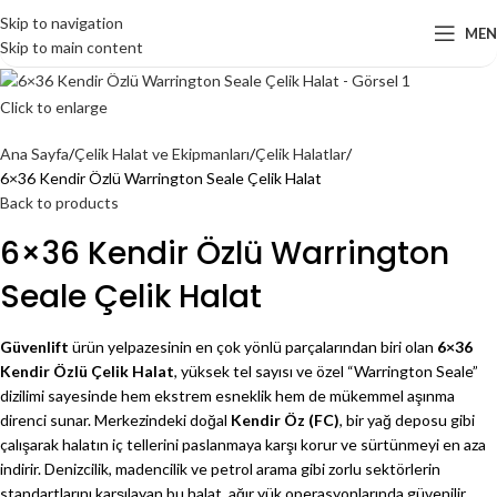
Skip to navigation
ME
Skip to main content
Click to enlarge
Ana Sayfa
Çelik Halat ve Ekipmanları
Çelik Halatlar
6×36 Kendir Özlü Warrington Seale Çelik Halat
Back to products
6×36 Kendir Özlü Warrington
Seale Çelik Halat
Güvenlift
ürün yelpazesinin en çok yönlü parçalarından biri olan
6×36
Kendir Özlü Çelik Halat
, yüksek tel sayısı ve özel “Warrington Seale”
dizilimi sayesinde hem ekstrem esneklik hem de mükemmel aşınma
direnci sunar. Merkezindeki doğal
Kendir Öz (FC)
, bir yağ deposu gibi
çalışarak halatın iç tellerini paslanmaya karşı korur ve sürtünmeyi en aza
indirir. Denizcilik, madencilik ve petrol arama gibi zorlu sektörlerin
standartlarını karşılayan bu halat, ağır yük operasyonlarında güvenilir