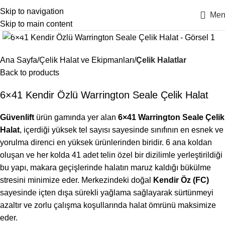
Skip to navigation
Men
Skip to main content
Click to enlarge
Ana Sayfa
Çelik Halat ve Ekipmanları
Çelik Halatlar
Back to products
6×41 Kendir Özlü Warrington Seale Çelik Halat
Güvenlift
ürün gamında yer alan
6×41 Warrington Seale Çelik
Halat
, içerdiği yüksek tel sayısı sayesinde sınıfının en esnek ve
yorulma direnci en yüksek ürünlerinden biridir. 6 ana koldan
oluşan ve her kolda 41 adet telin özel bir dizilimle yerleştirildiği
bu yapı, makara geçişlerinde halatın maruz kaldığı bükülme
stresini minimize eder. Merkezindeki doğal
Kendir Öz (FC)
sayesinde içten dışa sürekli yağlama sağlayarak sürtünmeyi
azaltır ve zorlu çalışma koşullarında halat ömrünü maksimize
eder.