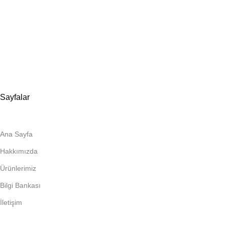
Evliya Çelebi Mah. Mavi Sok. No:22 Tuzla İstanbul
📍
İmalat ve Satış
İstim Sanayi Sitesi, Yarış çıkmazı Sokak D:İç Kapı No:262
Tuzla / İstanbul
📞 0505 494 14 07
📧 info@guvenlift.com
Sayfalar
Ana Sayfa
Hakkımızda
Ürünlerimiz
Bilgi Bankası
İletişim