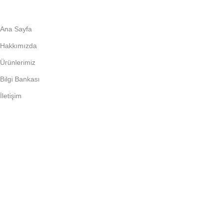
Ana Sayfa
Hakkımızda
Ürünlerimiz
Bilgi Bankası
İletişim
Bize Ulaşın
Detaylı iletişim bilgilerimiz için
iletişim sayfasını
ziyaret
edebilirsiniz.