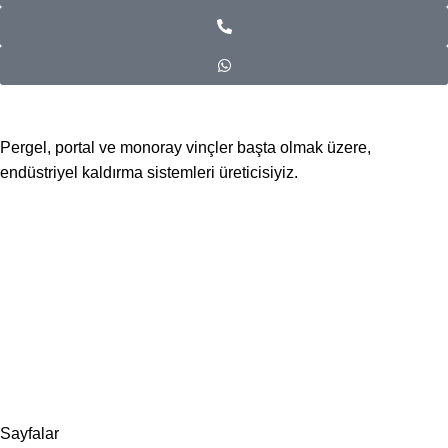
Pergel, portal ve monoray vinçler başta olmak üzere,
endüstriyel kaldırma sistemleri üreticisiyiz.
📍Merkez Ofis
Evliya Çelebi Mah. Mavi Sok. No:22 Tuzla İstanbul
📍
İmalat ve Satış
İstim Sanayi Sitesi, Yarış çıkmazı Sokak D:İç Kapı No:262
Tuzla / İstanbul
📞 0505 494 14 07
📧 info@guvenlift.com
Sayfalar