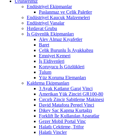
Ürünlerimiz
Endüstriyel Ekipmanlar
Paslanmaz ve Çelik Paletler
Endüstriyel Kauçuk Malzemeleri
Endüstriyel Vanalar
Hırdavat Grubu
İş Güvenlik Ekipmanları
Alev Almaz Kıyafetler
Baret
Çelik Burunlu İş Ayakkabısı
Emniyet Kemeri
İş Eldivenleri
Koruyucu İş Gözlükleri
Tulum
Yüz Koruma Elemanları
Kaldırma Ekipmanları
3 Ayak Katlanır Garaj Vinci
Amerikan Yük Zinciri GR100-80
Cırcırlı Zincir Sabitleme Makinesi
David Matafora Pergel Vinci
Dikey Sac Kapma Kurtağzı
Forklift İle Kullanılan Aparatlar
Gezer Mobil Portal Vinç
Halatlı Çektirme, Trifor
Halatlı Vinçler