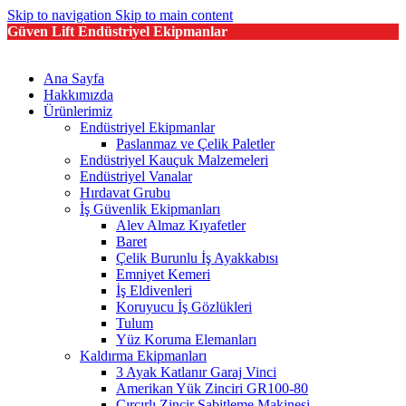
Skip to navigation
Skip to main content
Güven Lift Endüstriyel Ekipmanlar
Ana Sayfa
Hakkımızda
Ürünlerimiz
Endüstriyel Ekipmanlar
Paslanmaz ve Çelik Paletler
Endüstriyel Kauçuk Malzemeleri
Endüstriyel Vanalar
Hırdavat Grubu
İş Güvenlik Ekipmanları
Alev Almaz Kıyafetler
Baret
Çelik Burunlu İş Ayakkabısı
Emniyet Kemeri
İş Eldivenleri
Koruyucu İş Gözlükleri
Tulum
Yüz Koruma Elemanları
Kaldırma Ekipmanları
3 Ayak Katlanır Garaj Vinci
Amerikan Yük Zinciri GR100-80
Cırcırlı Zincir Sabitleme Makinesi