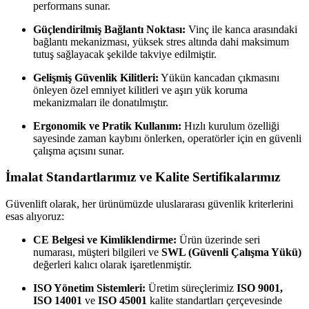
performans sunar.
Güçlendirilmiş Bağlantı Noktası:
Vinç ile kanca arasındaki
bağlantı mekanizması, yüksek stres altında dahi maksimum
tutuş sağlayacak şekilde takviye edilmiştir.
Gelişmiş Güvenlik Kilitleri:
Yükün kancadan çıkmasını
önleyen özel emniyet kilitleri ve aşırı yük koruma
mekanizmaları ile donatılmıştır.
Ergonomik ve Pratik Kullanım:
Hızlı kurulum özelliği
sayesinde zaman kaybını önlerken, operatörler için en güvenli
çalışma açısını sunar.
İmalat Standartlarımız ve Kalite Sertifikalarımız
Güvenlift olarak, her ürünümüzde uluslararası güvenlik kriterlerini
esas alıyoruz:
CE Belgesi ve Kimliklendirme:
Ürün üzerinde seri
numarası, müşteri bilgileri ve
SWL (Güvenli Çalışma Yükü)
değerleri kalıcı olarak işaretlenmiştir.
ISO Yönetim Sistemleri:
Üretim süreçlerimiz
ISO 9001,
ISO 14001
ve
ISO 45001
kalite standartları çerçevesinde