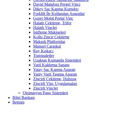
David Matafora Pergel Vinci
Dikey Sac Kapma Kurtağzı
Forklift İle Kullanılan Aparatlar
Gezer Mobil Portal Vinç
Halatlı Çektirme, Trifor
Halatlı Vinçler
İstifleme Makineleri
Kollu Zincir Çektirme
Makaslı Platformlar
Manuel Caraskal
Ray Kıskacı
Transpaletler
Uzaktan Kumanda Sistemleri
Varil Kaldırma Sapanı
Yatay Sac Kapma Aparatı
Yatay Varil Taşıma Aparatı
Zincirli Çektirme, Hubzug
Zincirli Vinç Uygulamaları
Zincirli Vinçler
Otomasyon Pano Sistemleri
Bilgi Bankası
İletişim