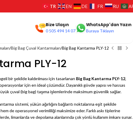
TR
EN
DE
FR
RU
A
Bize Ulaşın
WhatsApp'dan Yazın
0 505 494 14 07
Buraya Tıklayın
aları
Big Bag Çuval Kantarmaları
Big Bag Kantarma PLY-12
tarma PLY-12
geli bir şekilde kaldırılması için tasarlanan
Big Bag Kantarma PLY-12
,
operasyonlar için en ideal çözümdür. Dayanıklı gövde yapısı ve hassas
büyük çuval (big bag) taşıma işlemlerinde maksimum güvenlik sağlar.
ntarma sistemi, yükün ağırlığını bağlantı noktalarına eşit şekilde
r hem de operasyonel verimliliği maksimize eder. Farklı askı tiplerine
lerde, limanlarda ve depolama alanlarında çok yönlü kullanım imkanı sunar.