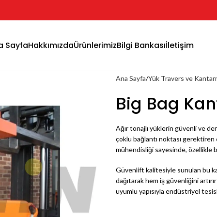
a Sayfa
Hakkımızda
Ürünlerimiz
Bilgi Bankası
İletişim
Ana Sayfa
Yük Travers ve Kantarm
Big Bag Kan
Ağır tonajlı yüklerin güvenli ve den
çoklu bağlantı noktası gerektiren 
mühendisliği sayesinde, özellikle 
Güvenlift kalitesiyle sunulan bu ka
dağıtarak hem iş güvenliğini artırı
uyumlu yapısıyla endüstriyel tesis