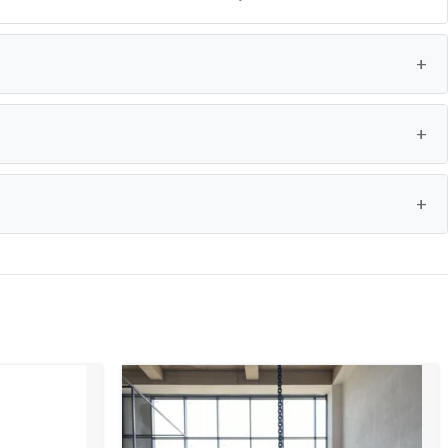
+
+
+