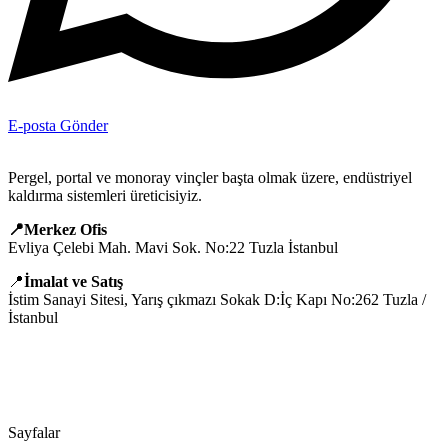
E-posta Gönder
Pergel, portal ve monoray vinçler başta olmak üzere, endüstriyel
kaldırma sistemleri üreticisiyiz.
📍Merkez Ofis
Evliya Çelebi Mah. Mavi Sok. No:22 Tuzla İstanbul
📍
İmalat ve Satış
İstim Sanayi Sitesi, Yarış çıkmazı Sokak D:İç Kapı No:262 Tuzla /
İstanbul
📞 0505 494 14 07
📧 info@guvenlift.com
Sayfalar