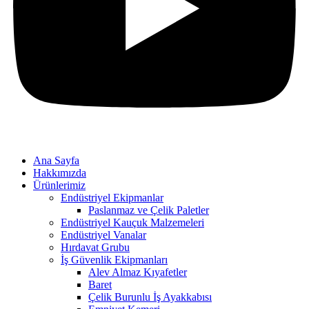
Ana Sayfa
Hakkımızda
Ürünlerimiz
Endüstriyel Ekipmanlar
Paslanmaz ve Çelik Paletler
Endüstriyel Kauçuk Malzemeleri
Endüstriyel Vanalar
Hırdavat Grubu
İş Güvenlik Ekipmanları
Alev Almaz Kıyafetler
Baret
Çelik Burunlu İş Ayakkabısı