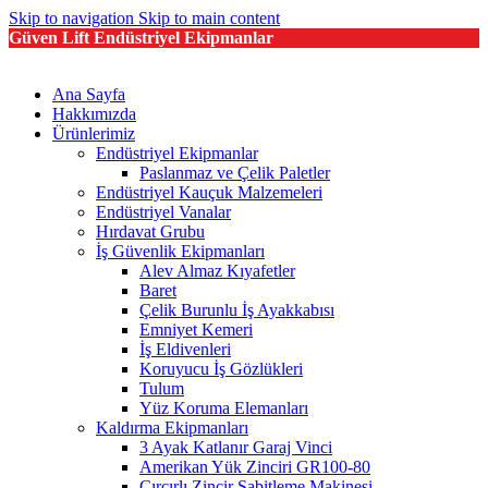
Skip to navigation
Skip to main content
Güven Lift Endüstriyel Ekipmanlar
Ana Sayfa
Hakkımızda
Ürünlerimiz
Endüstriyel Ekipmanlar
Paslanmaz ve Çelik Paletler
Endüstriyel Kauçuk Malzemeleri
Endüstriyel Vanalar
Hırdavat Grubu
İş Güvenlik Ekipmanları
Alev Almaz Kıyafetler
Baret
Çelik Burunlu İş Ayakkabısı
Emniyet Kemeri
İş Eldivenleri
Koruyucu İş Gözlükleri
Tulum
Yüz Koruma Elemanları
Kaldırma Ekipmanları
3 Ayak Katlanır Garaj Vinci
Amerikan Yük Zinciri GR100-80
Cırcırlı Zincir Sabitleme Makinesi