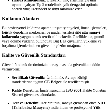
Hassas Mühendislik:
Elektrikli vinç sistemleriyle tam
uyumlu çalışan Tip 5 modelimiz, yük dengesini optimize
ederek vinç üzerindeki baskıyı minimize eder.
Kullanım Alanları
Bu profesyonel kaldırma aparatı; inşaat şantiyeleri, liman işletmeleri,
lojistik depolama merkezleri ve maden tesisleri gibi
ağır sanayi
kollarında
yaygın olarak tercih edilmektedir. Özellikle toz, granül
veya dökme yüklerin bulunduğu Big Bag çuvalların yükleme ve
boşaltma işlemlerinde en güvenilir çözüm ortağınızdır.
Kalite ve Güvenlik Standartları
Güvenlift olarak üretimimizin her aşamasında güvenlikten ödün
vermiyoruz:
Sertifikalı Güvenlik:
Ürünümüz, Avrupa Birliği
standartlarına uygun
CE Belgesi
ile tescillenmiştir.
Kalite Yönetimi:
İmalat sürecimiz
ISO 9001
Kalite Yönetim
Sistemi güvencesi altındadır.
Test ve Denetim:
Her bir ürün, sahaya çıkmadan önce
NDT
(Tahribatsız Muayene)
testlerinden ve profesyonel
Yük