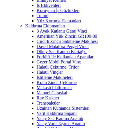
Emniyet Kemeri
İş Eldivenleri
Koruyucu İş Gözlükleri
Tulum
Yüz Koruma Elemanları
Kaldırma Ekipmanları
3 Ayak Katlanır Garaj Vinci
Amerikan Yük Zinciri GR100-80
Cırcırlı Zincir Sabitleme Makinesi
David Matafora Pergel Vinci
Dikey Sac Kapma Kurtağzı
Forklift İle Kullanılan Aparatlar
Gezer Mobil Portal Vinç
Halatlı Çektirme, Trifor
Halatlı Vinçler
İstifleme Makineleri
Kollu Zincir Çektirme
Makaslı Platformlar
Manuel Caraskal
Ray Kıskacı
Transpaletler
Uzaktan Kumanda Sistemleri
Varil Kaldırma Sapanı
Yatay Sac Kapma Aparatı
Yatay Varil Taşıma Aparatı