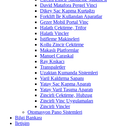
David Matafora Pergel Vinci
Dikey Sac Kapma Kurtağzı
Forklift İle Kullanılan Aparatlar
Gezer Mobil Portal Vinç
Halatlı Çektirme, Trifor
Halatlı Vinçler
İstifleme Makineleri
Kollu Zincir Çektirme
Makaslı Platformlar
Manuel Caraskal
Ray Kıskacı
Transpaletler
Uzaktan Kumanda Sistemleri
Varil Kaldırma Sapanı
Yatay Sac Kapma Aparatı
Yatay Varil Taşıma Aparatı
Zincirli Çektirme, Hubzug
Zincirli Vinç Uygulamaları
Zincirli Vinçler
Otomasyon Pano Sistemleri
Bilgi Bankası
İletişim