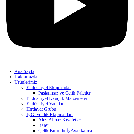
Ana Sayfa
Hakkımızda
Ürünlerimiz
Endüstriyel Ekipmanlar
Paslanmaz ve Çelik Paletler
Endüstriyel Kauçuk Malzemeleri
Endüstriyel Vanalar
Hırdavat Grubu
İş Güvenlik Ekipmanları
Alev Almaz Kıyafetler
Baret
Çelik Burunlu İş Ayakkabısı