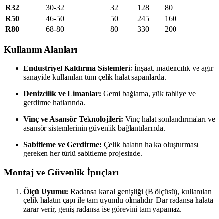
R32
30-32
32
128
80
R50
46-50
50
245
160
R80
68-80
80
330
200
Kullanım Alanları
Endüstriyel Kaldırma Sistemleri:
İnşaat, madencilik ve ağır
sanayide kullanılan tüm çelik halat sapanlarda.
Denizcilik ve Limanlar:
Gemi bağlama, yük tahliye ve
gerdirme hatlarında.
Vinç ve Asansör Teknolojileri:
Vinç halat sonlandırmaları ve
asansör sistemlerinin güvenlik bağlantılarında.
Sabitleme ve Gerdirme:
Çelik halatın halka oluşturması
gereken her türlü sabitleme projesinde.
Montaj ve Güvenlik İpuçları
Ölçü Uyumu:
Radansa kanal genişliği (B ölçüsü), kullanılan
çelik halatın çapı ile tam uyumlu olmalıdır. Dar radansa halata
zarar verir, geniş radansa ise görevini tam yapamaz.