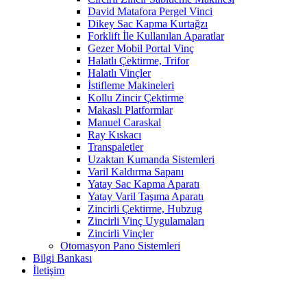
David Matafora Pergel Vinci
Dikey Sac Kapma Kurtağzı
Forklift İle Kullanılan Aparatlar
Gezer Mobil Portal Vinç
Halatlı Çektirme, Trifor
Halatlı Vinçler
İstifleme Makineleri
Kollu Zincir Çektirme
Makaslı Platformlar
Manuel Caraskal
Ray Kıskacı
Transpaletler
Uzaktan Kumanda Sistemleri
Varil Kaldırma Sapanı
Yatay Sac Kapma Aparatı
Yatay Varil Taşıma Aparatı
Zincirli Çektirme, Hubzug
Zincirli Vinç Uygulamaları
Zincirli Vinçler
Otomasyon Pano Sistemleri
Bilgi Bankası
İletişim