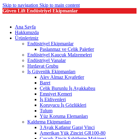
Skip to navigation
Skip to main content
Güven Lift Endüstriyel Ekipmanlar
Ana Sayfa
Hakkımızda
Ürünlerimiz
Endüstriyel Ekipmanlar
Paslanmaz ve Çelik Paletler
Endüstriyel Kauçuk Malzemeleri
Endüstriyel Vanalar
Hırdavat Grubu
İş Güvenlik Ekipmanları
Alev Almaz Kıyafetler
Baret
Çelik Burunlu İş Ayakkabısı
Emniyet Kemeri
İş Eldivenleri
Koruyucu İş Gözlükleri
Tulum
Yüz Koruma Elemanları
Kaldırma Ekipmanları
3 Ayak Katlanır Garaj Vinci
Amerikan Yük Zinciri GR100-80
Cırcırlı Zincir Sabitleme Makinesi