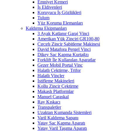
Emniyet Kemeri
İş Eldivenleri
Koruyucu İş Gözlükleri
Tulum
Yüz Koruma Elemanları
Kaldırma Ekipmanları
3 Ayak Katlanır Garaj Vinci
Amerikan Yük Zinciri GR100-80
Cırcırlı Zincir Sabitleme Makinesi
David Matafora Pergel Vinci
Dikey Sac Kapma Kurtağzı
Forklift İle Kullanılan Aparatlar
Gezer Mobil Portal Vinç
Halatlı Çektirme, Trifor
Halatlı Vinçler
İstifleme Makineleri
Kollu Zincir Çektirme
Makaslı Platformlar
Manuel Caraskal
Ray Kıskacı
Transpaletler
Uzaktan Kumanda Sistemleri
Varil Kaldırma Sapanı
Yatay Sac Kapma Aparatı
Yatay Varil Taşıma Aparatı