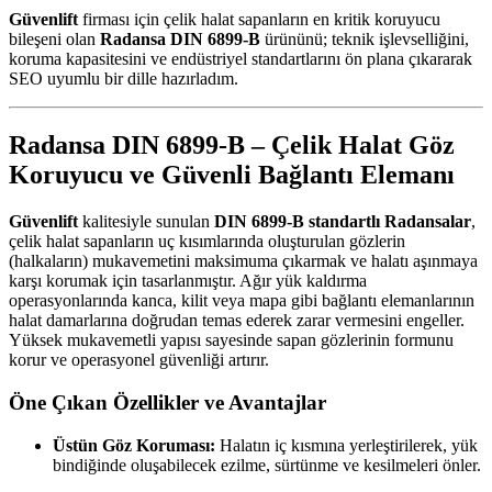
Güvenlift
firması için çelik halat sapanların en kritik koruyucu
bileşeni olan
Radansa DIN 6899-B
ürününü; teknik işlevselliğini,
koruma kapasitesini ve endüstriyel standartlarını ön plana çıkararak
SEO uyumlu bir dille hazırladım.
Radansa DIN 6899-B – Çelik Halat Göz
Koruyucu ve Güvenli Bağlantı Elemanı
Güvenlift
kalitesiyle sunulan
DIN 6899-B standartlı Radansalar
,
çelik halat sapanların uç kısımlarında oluşturulan gözlerin
(halkaların) mukavemetini maksimuma çıkarmak ve halatı aşınmaya
karşı korumak için tasarlanmıştır. Ağır yük kaldırma
operasyonlarında kanca, kilit veya mapa gibi bağlantı elemanlarının
halat damarlarına doğrudan temas ederek zarar vermesini engeller.
Yüksek mukavemetli yapısı sayesinde sapan gözlerinin formunu
korur ve operasyonel güvenliği artırır.
Öne Çıkan Özellikler ve Avantajlar
Üstün Göz Koruması:
Halatın iç kısmına yerleştirilerek, yük
bindiğinde oluşabilecek ezilme, sürtünme ve kesilmeleri önler.