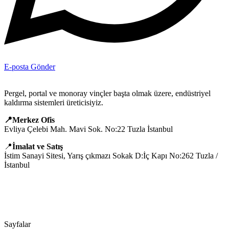
E-posta Gönder
Pergel, portal ve monoray vinçler başta olmak üzere, endüstriyel
kaldırma sistemleri üreticisiyiz.
📍Merkez Ofis
Evliya Çelebi Mah. Mavi Sok. No:22 Tuzla İstanbul
📍
İmalat ve Satış
İstim Sanayi Sitesi, Yarış çıkmazı Sokak D:İç Kapı No:262 Tuzla /
İstanbul
📞 0505 494 14 07
📧 info@guvenlift.com
Sayfalar