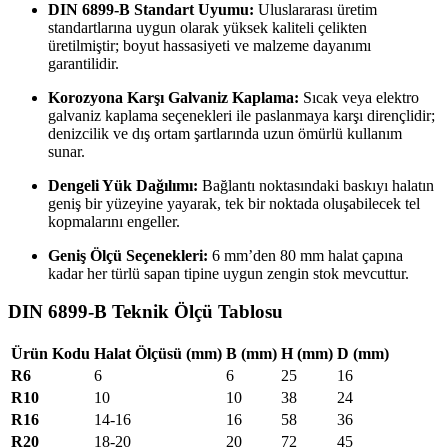
DIN 6899-B Standart Uyumu:
Uluslararası üretim
standartlarına uygun olarak yüksek kaliteli çelikten
üretilmiştir; boyut hassasiyeti ve malzeme dayanımı
garantilidir.
Korozyona Karşı Galvaniz Kaplama:
Sıcak veya elektro
galvaniz kaplama seçenekleri ile paslanmaya karşı dirençlidir;
denizcilik ve dış ortam şartlarında uzun ömürlü kullanım
sunar.
Dengeli Yük Dağılımı:
Bağlantı noktasındaki baskıyı halatın
geniş bir yüzeyine yayarak, tek bir noktada oluşabilecek tel
kopmalarını engeller.
Geniş Ölçü Seçenekleri:
6 mm’den 80 mm halat çapına
kadar her türlü sapan tipine uygun zengin stok mevcuttur.
DIN 6899-B Teknik Ölçü Tablosu
Ürün Kodu
Halat Ölçüsü (mm)
B (mm)
H (mm)
D (mm)
R6
6
6
25
16
R10
10
10
38
24
R16
14-16
16
58
36
R20
18-20
20
72
45