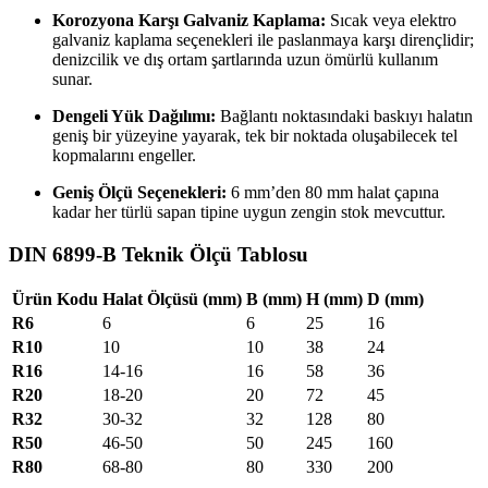
Korozyona Karşı Galvaniz Kaplama:
Sıcak veya elektro
galvaniz kaplama seçenekleri ile paslanmaya karşı dirençlidir;
denizcilik ve dış ortam şartlarında uzun ömürlü kullanım
sunar.
Dengeli Yük Dağılımı:
Bağlantı noktasındaki baskıyı halatın
geniş bir yüzeyine yayarak, tek bir noktada oluşabilecek tel
kopmalarını engeller.
Geniş Ölçü Seçenekleri:
6 mm’den 80 mm halat çapına
kadar her türlü sapan tipine uygun zengin stok mevcuttur.
DIN 6899-B Teknik Ölçü Tablosu
Ürün Kodu
Halat Ölçüsü (mm)
B (mm)
H (mm)
D (mm)
R6
6
6
25
16
R10
10
10
38
24
R16
14-16
16
58
36
R20
18-20
20
72
45
R32
30-32
32
128
80
R50
46-50
50
245
160
R80
68-80
80
330
200