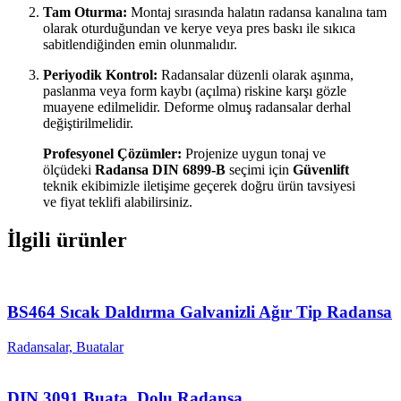
Tam Oturma:
Montaj sırasında halatın radansa kanalına tam
olarak oturduğundan ve kerye veya pres baskı ile sıkıca
sabitlendiğinden emin olunmalıdır.
Periyodik Kontrol:
Radansalar düzenli olarak aşınma,
paslanma veya form kaybı (açılma) riskine karşı gözle
muayene edilmelidir. Deforme olmuş radansalar derhal
değiştirilmelidir.
Profesyonel Çözümler:
Projenize uygun tonaj ve
ölçüdeki
Radansa DIN 6899-B
seçimi için
Güvenlift
teknik ekibimizle iletişime geçerek doğru ürün tavsiyesi
ve fiyat teklifi alabilirsiniz.
İlgili ürünler
BS464 Sıcak Daldırma Galvanizli Ağır Tip Radansa
Radansalar, Buatalar
DIN 3091 Buata, Dolu Radansa