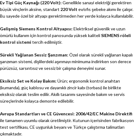
Ev Tipi Güç Kaynağı (220 Volt):
Genellikle sanayi elektriği gerektiren
büyük vinçlerin aksine, standart
220 Volt
ev/ofis şebeke akımı ile çalışır.
Bu sayede özel bir altyapı gerektirmeden her yerde kolayca kullanılabilir.
Gelişmiş Siemens Kontrol Altyapısı:
Elektriksel güvenlik ve uzun
ömürlü kullanım için kontrol panosunda yüksek kaliteli
SIEMENS röleli
kontrol sistemi
tercih edilmiştir.
Sürekli Yağlanan Sessiz Şanzıman:
Özel olarak sürekli yağlanan kapalı
şanzıman sistemi, dişlilerdeki aşınmayı minimuma indirirken son derece
pürüzsüz, sarsıntısız ve sessiz bir çalışma deneyimi sunar.
Eksiksiz Set ve Kolay Bakım:
Ürün; ergonomik kontrol anahtarı
(kumanda), güç kablosu ve dayanıklı zincir kabı (torbası) ile birlikte
eksiksiz olarak teslim edilir. Akıllı tasarımı sayesinde bakım ve servis
süreçlerinde kolayca demonte edilebilir.
Avrupa Standartları ve CE Güvencesi:
2006/42/EC Makine Direktifi
ile tamamen uyumlu olarak üretilmiştir. Kutunun içerisinden fabrikasyon
test sertifikası, CE uygunluk beyanı ve Türkçe çalıştırma talimatları
çıkmaktadır.