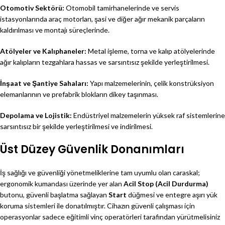
Otomotiv Sektörü:
Otomobil tamirhanelerinde ve servis
istasyonlarında araç motorları, şasi ve diğer ağır mekanik parçaların
kaldırılması ve montajı süreçlerinde.
Atölyeler ve Kalıphaneler:
Metal işleme, torna ve kalıp atölyelerinde
ağır kalıpların tezgahlara hassas ve sarsıntısız şekilde yerleştirilmesi.
İnşaat ve Şantiye Sahaları:
Yapı malzemelerinin, çelik konstrüksiyon
elemanlarının ve prefabrik blokların dikey taşınması.
Depolama ve Lojistik:
Endüstriyel malzemelerin yüksek raf sistemlerine
sarsıntısız bir şekilde yerleştirilmesi ve indirilmesi.
Üst Düzey Güvenlik Donanımları
İş sağlığı ve güvenliği yönetmeliklerine tam uyumlu olan caraskal;
ergonomik kumandası üzerinde yer alan
Acil Stop (Acil Durdurma)
butonu, güvenli başlatma sağlayan
Start
düğmesi ve entegre aşırı yük
koruma sistemleri ile donatılmıştır. Cihazın güvenli çalışması için
operasyonlar sadece eğitimli vinç operatörleri tarafından yürütmelisiniz