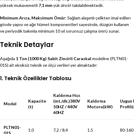
yüksek mukavemetli
7,1 mm
yük zinciri takılabilmektedir.
Minimum Arıza, Maksimum Ömür:
Sağlam alaşımlı çelikten imal edilen
gövde yapısı ve ağır hizmet komponentleri sayesinde, düzgün kullanım
ve periyodik bakımla minimum 10 yıl sorunsuz çalışma ömrü sunar.
Teknik Detaylar
Aşağıda
1 Ton (1000 Kg) Sabit Zincirli Caraskal
modeline (PLTN01-
01S) ait eksiksiz teknik ve ölçü verileri yer almaktadır:
1. Teknik Özellikler Tablosu
Kaldırma Hızı
Kapasite
(mt./dk.)380V
Kaldırma
Uygun 
Model
(t)
50HZ / 440V
Motoru(kW)
Profil
60HZ
PLTN01-
1.0
7,2 / 8,4
1.5
80-160
01S