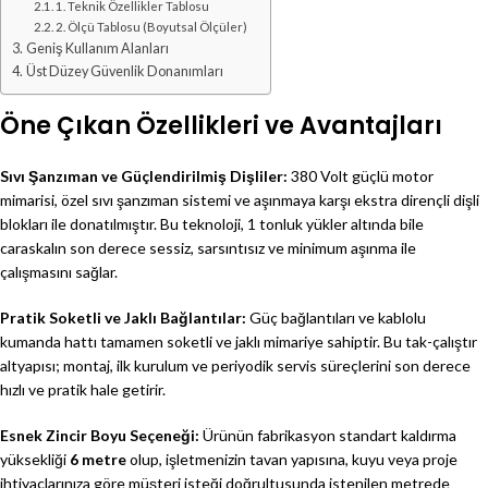
1. Teknik Özellikler Tablosu
2. Ölçü Tablosu (Boyutsal Ölçüler)
Geniş Kullanım Alanları
Üst Düzey Güvenlik Donanımları
Öne Çıkan Özellikleri ve Avantajları
Sıvı Şanzıman ve Güçlendirilmiş Dişliler:
380 Volt güçlü motor
mimarisi, özel sıvı şanzıman sistemi ve aşınmaya karşı ekstra dirençli dişli
blokları ile donatılmıştır. Bu teknoloji, 1 tonluk yükler altında bile
caraskalın son derece sessiz, sarsıntısız ve minimum aşınma ile
çalışmasını sağlar.
Pratik Soketli ve Jaklı Bağlantılar:
Güç bağlantıları ve kablolu
kumanda hattı tamamen soketli ve jaklı mimariye sahiptir. Bu tak-çalıştır
altyapısı; montaj, ilk kurulum ve periyodik servis süreçlerini son derece
hızlı ve pratik hale getirir.
Esnek Zincir Boyu Seçeneği:
Ürünün fabrikasyon standart kaldırma
yüksekliği
6 metre
olup, işletmenizin tavan yapısına, kuyu veya proje
ihtiyaçlarınıza göre müşteri isteği doğrultusunda istenilen metrede