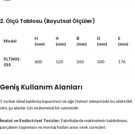
2. Ölçü Tablosu (Boyutsal Ölçüler)
H
A
B
D
E
Model
(mm)
(mm)
(mm)
(mm)
(mm)
PLTN01-
600
520
260
300
176
01S
Geniş Kullanım Alanları
1 tonluk ideal kaldırma kapasitesi ve ağır hizmet mimarisiyle bu elektrikli
vinç şu alanlar için mükemmel bir yatırımdır:
İmalat ve Endüstriyel Tesisler:
Fabrikalarda makinelerin kaldırılması,
parçaların taşınması ve montaj hatları arası sevk süreçleri.