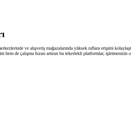
rı
ik merkezlerinde ve alışveriş mağazalarında yüksek raflara erişimi kolayl
i hem de çalışma hızını artıran bu tekerlekli platformlar, işletmenizin 