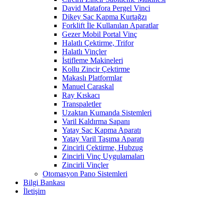
David Matafora Pergel Vinci
Dikey Sac Kapma Kurtağzı
Forklift İle Kullanılan Aparatlar
Gezer Mobil Portal Vinç
Halatlı Çektirme, Trifor
Halatlı Vinçler
İstifleme Makineleri
Kollu Zincir Çektirme
Makaslı Platformlar
Manuel Caraskal
Ray Kıskacı
Transpaletler
Uzaktan Kumanda Sistemleri
Varil Kaldırma Sapanı
Yatay Sac Kapma Aparatı
Yatay Varil Taşıma Aparatı
Zincirli Çektirme, Hubzug
Zincirli Vinç Uygulamaları
Zincirli Vinçler
Otomasyon Pano Sistemleri
Bilgi Bankası
İletişim