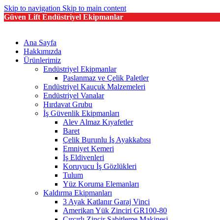
Skip to navigation
Skip to main content
Güven Lift Endüstriyel Ekipmanlar
Ana Sayfa
Hakkımızda
Ürünlerimiz
Endüstriyel Ekipmanlar
Paslanmaz ve Çelik Paletler
Endüstriyel Kauçuk Malzemeleri
Endüstriyel Vanalar
Hırdavat Grubu
İş Güvenlik Ekipmanları
Alev Almaz Kıyafetler
Baret
Çelik Burunlu İş Ayakkabısı
Emniyet Kemeri
İş Eldivenleri
Koruyucu İş Gözlükleri
Tulum
Yüz Koruma Elemanları
Kaldırma Ekipmanları
3 Ayak Katlanır Garaj Vinci
Amerikan Yük Zinciri GR100-80
Cırcırlı Zincir Sabitleme Makinesi