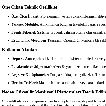
Öne Çıkan Teknik Özellikler
Özel Ölçü İmalat:
Projelerinizin ve raf yüksekliklerinizin ihtiy
Yüksek Mobilite:
Alt kısmında bulunan tekerlekli yapısı sayesi
Frenli Tekerlek Sistemi:
Güvenli çalışma ortamı oluşturmak ama
Ergonomik Merdiven Tasarımı:
Operatörün konforlu bir şekil
Kullanım Alanları
Depo ve Antrepolar:
Dar koridorlu raf sistemlerinde hızlı ve
Perakende ve Süpermarketler:
Reyon düzenleme, etiketleme v
Arşiv ve Kütüphaneler:
Dosya ve kitapların yüksek raflardan
Üretim Tesisleri:
Makine hatlarına müdahale veya ara katlarda g
Neden Güvenlift Merdivenli Platformları Tercih Edilm
Güvenlift olarak sunduğumuz merdivenli platformlar, dayanıklı metal k
ve kolay manevra kabiliyeti ile yüksekte çalışma gerektiren tüm süreç