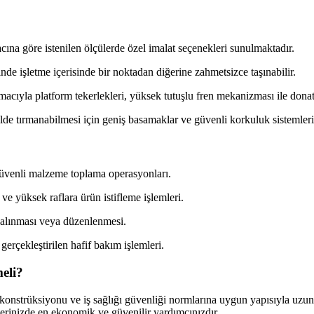
acına göre istenilen ölçülerde özel imalat seçenekleri sunulmaktadır.
nde işletme içerisinde bir noktadan diğerine zahmetsizce taşınabilir.
cıyla platform tekerlekleri, yüksek tutuşlu fren mekanizması ile donatı
de tırmanabilmesi için geniş basamaklar ve güvenli korkuluk sistemleri i
 güvenli malzeme toplama operasyonları.
e yüksek raflara ürün istifleme işlemleri.
 alınması veya düzenlenmesi.
erçekleştirilen hafif bakım işlemleri.
eli?
onstrüksiyonu ve iş sağlığı güvenliği normlarına uygun yapısıyla uzun ö
lerinizde en ekonomik ve güvenilir yardımcınızdır.