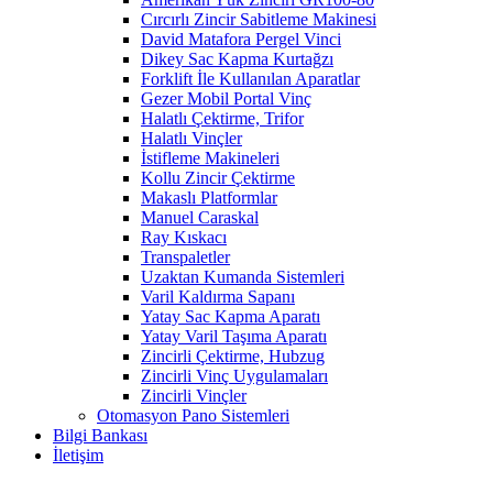
Cırcırlı Zincir Sabitleme Makinesi
David Matafora Pergel Vinci
Dikey Sac Kapma Kurtağzı
Forklift İle Kullanılan Aparatlar
Gezer Mobil Portal Vinç
Halatlı Çektirme, Trifor
Halatlı Vinçler
İstifleme Makineleri
Kollu Zincir Çektirme
Makaslı Platformlar
Manuel Caraskal
Ray Kıskacı
Transpaletler
Uzaktan Kumanda Sistemleri
Varil Kaldırma Sapanı
Yatay Sac Kapma Aparatı
Yatay Varil Taşıma Aparatı
Zincirli Çektirme, Hubzug
Zincirli Vinç Uygulamaları
Zincirli Vinçler
Otomasyon Pano Sistemleri
Bilgi Bankası
İletişim