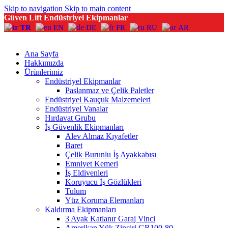
Skip to navigation
Skip to main content
Güven Lift Endüstriyel Ekipmanlar
TR
EN
DE
FR
RU
AR
Ana Sayfa
Hakkımızda
Ürünlerimiz
Endüstriyel Ekipmanlar
Paslanmaz ve Çelik Paletler
Endüstriyel Kauçuk Malzemeleri
Endüstriyel Vanalar
Hırdavat Grubu
İş Güvenlik Ekipmanları
Alev Almaz Kıyafetler
Baret
Çelik Burunlu İş Ayakkabısı
Emniyet Kemeri
İş Eldivenleri
Koruyucu İş Gözlükleri
Tulum
Yüz Koruma Elemanları
Kaldırma Ekipmanları
3 Ayak Katlanır Garaj Vinci
Amerikan Yük Zinciri GR100-80