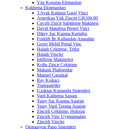
Yüz Koruma Elemanları
Kaldırma Ekipmanları
3 Ayak Katlanır Garaj Vinci
Amerikan Yük Zinciri GR100-80
Cırcırlı Zincir Sabitleme Makinesi
David Matafora Pergel Vinci
Dikey Sac Kapma Kurtağzı
Forklift İle Kullanılan Aparatlar
Gezer Mobil Portal Vinç
Halatlı Çektirme, Trifor
Halatlı Vinçler
İstifleme Makineleri
Kollu Zincir Çektirme
Makaslı Platformlar
Manuel Caraskal
Ray Kıskacı
Transpaletler
Uzaktan Kumanda Sistemleri
Varil Kaldırma Sapanı
Yatay Sac Kapma Aparatı
Yatay Varil Taşıma Aparatı
Zincirli Çektirme, Hubzug
Zincirli Vinç Uygulamaları
Zincirli Vinçler
Otomasyon Pano Sistemleri