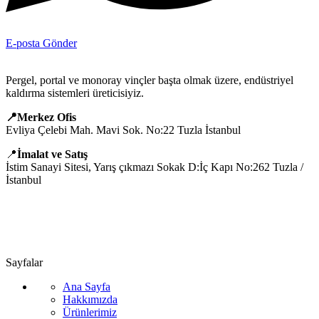
E-posta Gönder
Pergel, portal ve monoray vinçler başta olmak üzere, endüstriyel
kaldırma sistemleri üreticisiyiz.
📍Merkez Ofis
Evliya Çelebi Mah. Mavi Sok. No:22 Tuzla İstanbul
📍
İmalat ve Satış
İstim Sanayi Sitesi, Yarış çıkmazı Sokak D:İç Kapı No:262 Tuzla /
İstanbul
📞 0505 494 14 07
📧 info@guvenlift.com
Sayfalar
Ana Sayfa
Hakkımızda
Ürünlerimiz