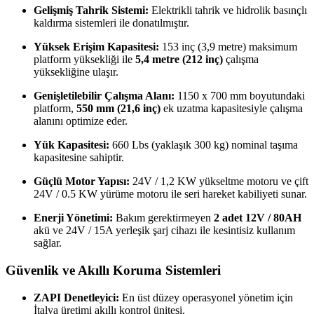
Gelişmiş Tahrik Sistemi:
Elektrikli tahrik ve hidrolik basınçlı
kaldırma sistemleri ile donatılmıştır.
Yüksek Erişim Kapasitesi:
153 inç (3,9 metre) maksimum
platform yüksekliği ile
5,4 metre (212 inç)
çalışma
yüksekliğine ulaşır.
Genişletilebilir Çalışma Alanı:
1150 x 700 mm boyutundaki
platform,
550 mm (21,6 inç)
ek uzatma kapasitesiyle çalışma
alanını optimize eder.
Yük Kapasitesi:
660 Lbs (yaklaşık 300 kg) nominal taşıma
kapasitesine sahiptir.
Güçlü Motor Yapısı:
24V / 1,2 KW yükseltme motoru ve çift
24V / 0.5 KW yürüme motoru ile seri hareket kabiliyeti sunar.
Enerji Yönetimi:
Bakım gerektirmeyen
2 adet 12V / 80AH
akü ve 24V / 15A yerleşik şarj cihazı ile kesintisiz kullanım
sağlar.
Güvenlik ve Akıllı Koruma Sistemleri
ZAPI Denetleyici:
En üst düzey operasyonel yönetim için
İtalya üretimi akıllı kontrol ünitesi.