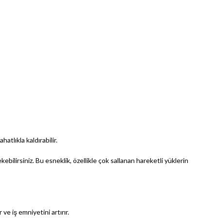
atlıkla kaldırabilir.
bilirsiniz. Bu esneklik, özellikle çok sallanan hareketli yüklerin
e iş emniyetini artırır.