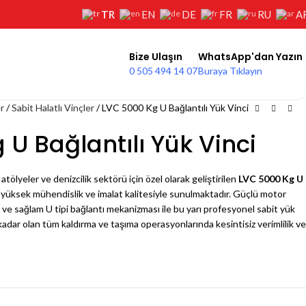
TR
EN
DE
FR
RU
A
Bize Ulaşın
WhatsApp'dan Yazın
0 505 494 14 07
Buraya Tıklayın
er
Sabit Halatlı Vinçler
LVC 5000 Kg U Bağlantılı Yük Vinci
U Bağlantılı Yük Vinci
 atölyeler ve denizcilik sektörü için özel olarak geliştirilen
LVC 5000 Kg U
n yüksek mühendislik ve imalat kalitesiyle sunulmaktadır. Güçlü motor
eti ve sağlam U tipi bağlantı mekanizması ile bu yarı profesyonel sabit yük
kadar olan tüm kaldırma ve taşıma operasyonlarında kesintisiz verimlilik ve