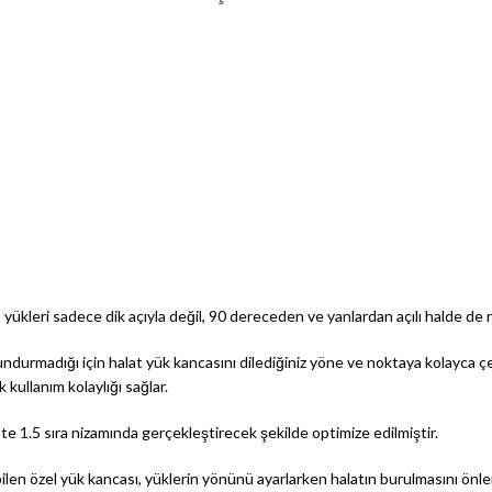
 yükleri sadece dik açıyla değil, 90 dereceden ve yanlardan açılı halde de rah
undurmadığı için halat yük kancasını dilediğiniz yöne ve noktaya kolayca çeke
ullanım kolaylığı sağlar.
e 1.5 sıra nizamında gerçekleştirecek şekilde optimize edilmiştir.
en özel yük kancası, yüklerin yönünü ayarlarken halatın burulmasını önler v