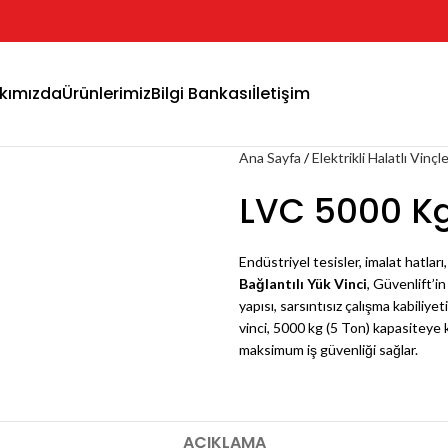
kımızda
Ürünlerimiz
Bilgi Bankası
İletişim
Ana Sayfa
Elektrikli Halatlı Vinçl
LVC 5000 Kg 
Endüstriyel tesisler, imalat hatları,
Bağlantılı Yük Vinci
, Güvenlift’i
yapısı, sarsıntısız çalışma kabiliy
vinci, 5000 kg (5 Ton) kapasiteye 
maksimum iş güvenliği sağlar.
AÇIKLAMA