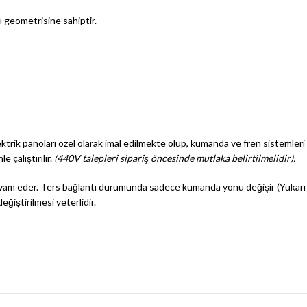
ı geometrisine sahiptir.
ktrik panoları özel olarak imal edilmekte olup, kumanda ve fren sistemleri
e çalıştırılır.
(440V talepleri sipariş öncesinde mutlaka belirtilmelidir).
 devam eder. Ters bağlantı durumunda sadece kumanda yönü değişir (Yukarı
ğiştirilmesi yeterlidir.