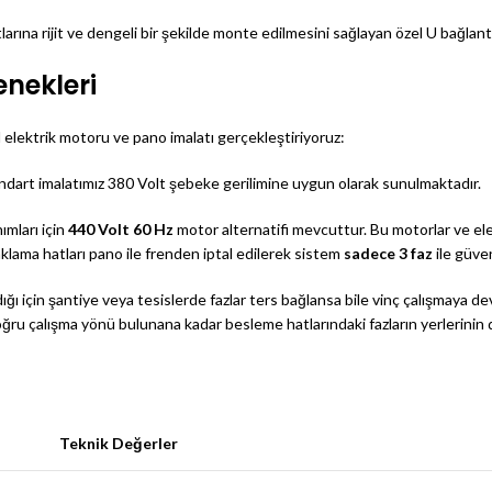
arına rijit ve dengeli bir şekilde monte edilmesini sağlayan özel U bağlant
enekleri
l elektrik motoru ve pano imalatı gerçekleştiriyoruz:
andart imalatımız 380 Volt şebeke gerilimine uygun olarak sunulmaktadır.
ımları için
440 Volt 60 Hz
motor alternatifi mevcuttur. Bu motorlar ve ele
klama hatları pano ile frenden iptal edilerek sistem
sadece 3 faz
ile güvenl
ğı için şantiye veya tesislerde fazlar ters bağlansa bile vinç çalışmaya
ğru çalışma yönü bulunana kadar besleme hatlarındaki fazların yerlerinin de
Teknik Değerler