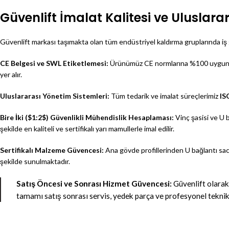
Güvenlift İmalat Kalitesi ve Uluslarar
Güvenlift markası taşımakta olan tüm endüstriyel kaldırma gruplarında iş 
CE Belgesi ve SWL Etiketlemesi:
Ürünümüz CE normlarına %100 uygun üret
yer alır.
Uluslararası Yönetim Sistemleri:
Tüm tedarik ve imalat süreçlerimiz
IS
Bire İki (
$1:2$
) Güvenlikli Mühendislik Hesaplaması:
Vinç şasisi ve U b
şekilde en kaliteli ve sertifikalı yarı mamullerle imal edilir.
Sertifikalı Malzeme Güvencesi:
Ana gövde profillerinden U bağlantı sacl
şekilde sunulmaktadır.
Satış Öncesi ve Sonrası Hizmet Güvencesi:
Güvenlift olarak
tamamı satış sonrası servis, yedek parça ve profesyonel teknik