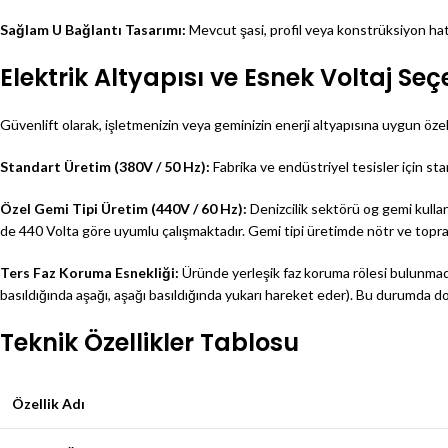
Sağlam U Bağlantı Tasarımı:
Mevcut şasi, profil veya konstrüksiyon hatl
Elektrik Altyapısı ve Esnek Voltaj Seç
Güvenlift olarak, işletmenizin veya geminizin enerji altyapısına uygun öze
Standart Üretim (380V / 50 Hz):
Fabrika ve endüstriyel tesisler için st
Özel Gemi Tipi Üretim (440V / 60 Hz):
Denizcilik sektörü og gemi kullan
de 440 Volta göre uyumlu çalışmaktadır. Gemi tipi üretimde nötr ve topra
Ters Faz Koruma Esnekliği:
Üründe yerleşik faz koruma rölesi bulunmadı
basıldığında aşağı, aşağı basıldığında yukarı hareket eder). Bu durumda do
Teknik Özellikler Tablosu
Özellik Adı