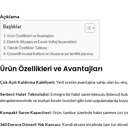
Açıklama
Başlıklar
Ürün Özellikleri ve Avantajları
Elektrik Altyapısı ve Esnek Voltaj Seçenekleri
Teknik Özellikler Tablosu
Güvenlift İmalat Kalitesi ve Uluslararası Sertifikalarımız
Ürün Özellikleri ve Avantajları
Çok Açılı Kaldırma Kabiliyeti:
Yerli üretim avantajına sahip olan bu vinç,
Serbest Halat Teknolojisi:
Entegre bir halat sarım kılavuzu (kılavuz) bul
dengelenmesinde ve kurban kesim tesisleri gibi özel uygulamalarda büyük k
Kompakt Sarım Kapasitesi:
Ürün, tambur üzerinde halat sarımını üst üst
360 Derece Dönerli Yük Kancası:
Kendi ekseni etrafında tam tur dönebil