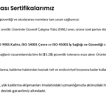
ası Sertifikalarımız
güvenliği ve uluslararası normlara tam uyum sağlıyoruz:
ilir. Üzerinde Güvenli Çalışma Yükü (SWL) sınırı, ürüne özel geriye dönük
O 9001 Kalite
,
ISO 14001 Çevre
ve
ISO 45001 İş Sağlığı ve Güvenliği
s
ağlantı tasarımlarında bire iki (
$1:2$
) güvenlik toleransı esas alınır. Ürünl
arına, kaldırma halatından kaynak teli ve endüstriyel boyasına kadar kulla
, yük kaldırma ekipmanları imalatındaki uzmanlığımızla aklınızdaki 
 destek garantimiz altındadır.