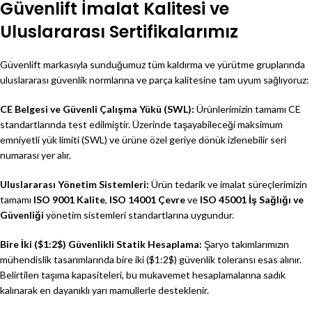
Güvenlift İmalat Kalitesi ve
Uluslararası Sertifikalarımız
Güvenlift markasıyla sunduğumuz tüm kaldırma ve yürütme gruplarında
uluslararası güvenlik normlarına ve parça kalitesine tam uyum sağlıyoruz:
CE Belgesi ve Güvenli Çalışma Yükü (SWL):
Ürünlerimizin tamamı CE
standartlarında test edilmiştir. Üzerinde taşayabileceği maksimum
emniyetli yük limiti (SWL) ve ürüne özel geriye dönük izlenebilir seri
numarası yer alır.
Uluslararası Yönetim Sistemleri:
Ürün tedarik ve imalat süreçlerimizin
tamamı
ISO 9001 Kalite
,
ISO 14001 Çevre
ve
ISO 45001 İş Sağlığı ve
Güvenliği
yönetim sistemleri standartlarına uygundur.
Bire İki (
$1:2$
) Güvenlikli Statik Hesaplama:
Şaryo takımlarımızın
mühendislik tasarımlarında bire iki (
$1:2$
) güvenlik toleransı esas alınır.
Belirtilen taşıma kapasiteleri, bu mukavemet hesaplamalarına sadık
kalınarak en dayanıklı yarı mamullerle desteklenir.