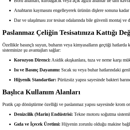
Boru anahtarı, kurbağacık veya açık ağızlı anahtar ile tam kavr
Anahtarın kaymasını engelleyerek ürünün dişlere sonuna kadar ve
Dar ve ulaşılması zor tesisat odalarında bile güvenli montaj ve 
Paslanmaz Çeliğin Tesisatınıza Kattığı De
Özellikle basınçlı suyun, buharın veya kimyasalların geçtiği hatlarda
sisteminize şu avantajları sağlar:
Korozyon Direnci:
Asidik akışkanlara, tuza ve neme karşı mük
Isı ve Basınç Dayanımı:
Sıcak su veya buhar hatlarındaki gen
Hijyenik Standartlar:
Pürüzsüz yapısı sayesinde bakteri barın
Başlıca Kullanım Alanları
Pratik çap dönüştürme özelliği ve paslanmaz yapısı sayesinde krom oran
Denizcilik (Marin) Endüstrisi:
Tekne motoru soğutma sistemleri
Gıda ve İçecek Üretimi:
Hijyenin zorunlu olduğu makine bağlant