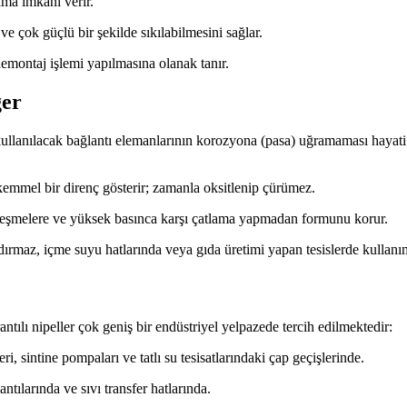
ama imkanı verir.
 çok güçlü bir şekilde sıkılabilmesini sağlar.
demontaj işlemi yapılmasına olanak tanır.
ğer
 kullanılacak bağlantı elemanlarının korozyona (pasa) uğramaması hayati
emmel bir direnç gösterir; zamanla oksitlenip çürümez.
leşmelere ve yüksek basınca karşı çatlama yapmadan formunu korur.
dırmaz, içme suyu hatlarında veya gıda üretimi yapan tesislerde kullan
tılı nipeller çok geniş bir endüstriyel yelpazede tercih edilmektedir:
, sintine pompaları ve tatlı su tesisatlarındaki çap geçişlerinde.
ılarında ve sıvı transfer hatlarında.