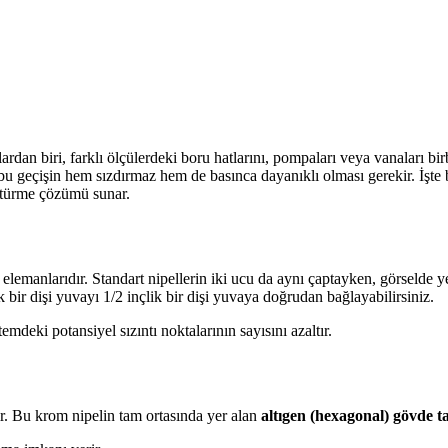
ardan biri, farklı ölçülerdeki boru hatlarını, pompaları veya vanaları bir
 bu geçişin hem sızdırmaz hem de basınca dayanıklı olması gerekir. İşt
nüştürme çözümü sunar.
ı elemanlarıdır. Standart nipellerin iki ucu da aynı çaptayken, görselde 
 bir dişi yuvayı 1/2 inçlik bir dişi yuvaya doğrudan bağlayabilirsiniz.
mdeki potansiyel sızıntı noktalarının sayısını azaltır.
r. Bu krom nipelin tam ortasında yer alan
altıgen (hexagonal) gövde t