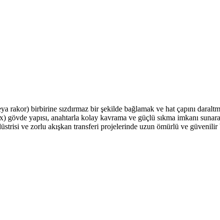
 veya rakor) birbirine sızdırmaz bir şekilde bağlamak ve hat çapını daral
hex) gövde yapısı, anahtarla kolay kavrama ve güçlü sıkma imkanı sunar
üstrisi ve zorlu akışkan transferi projelerinde uzun ömürlü ve güvenilir 