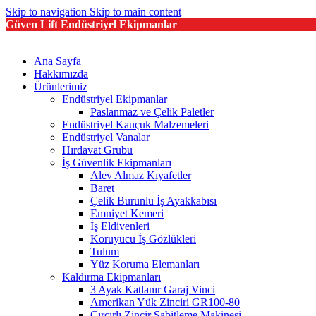
Skip to navigation
Skip to main content
Güven Lift Endüstriyel Ekipmanlar
Ana Sayfa
Hakkımızda
Ürünlerimiz
Endüstriyel Ekipmanlar
Paslanmaz ve Çelik Paletler
Endüstriyel Kauçuk Malzemeleri
Endüstriyel Vanalar
Hırdavat Grubu
İş Güvenlik Ekipmanları
Alev Almaz Kıyafetler
Baret
Çelik Burunlu İş Ayakkabısı
Emniyet Kemeri
İş Eldivenleri
Koruyucu İş Gözlükleri
Tulum
Yüz Koruma Elemanları
Kaldırma Ekipmanları
3 Ayak Katlanır Garaj Vinci
Amerikan Yük Zinciri GR100-80
Cırcırlı Zincir Sabitleme Makinesi