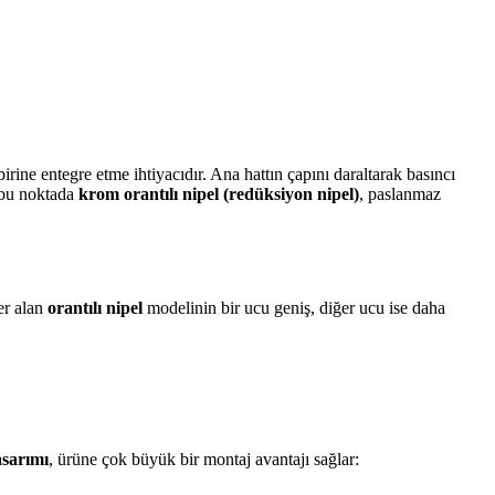
birine entegre etme ihtiyacıdır. Ana hattın çapını daraltarak basıncı
e bu noktada
krom orantılı nipel (redüksiyon nipel)
, paslanmaz
yer alan
orantılı nipel
modelinin bir ucu geniş, diğer ucu ise daha
asarımı
, ürüne çok büyük bir montaj avantajı sağlar: