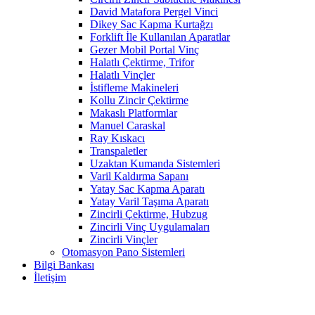
David Matafora Pergel Vinci
Dikey Sac Kapma Kurtağzı
Forklift İle Kullanılan Aparatlar
Gezer Mobil Portal Vinç
Halatlı Çektirme, Trifor
Halatlı Vinçler
İstifleme Makineleri
Kollu Zincir Çektirme
Makaslı Platformlar
Manuel Caraskal
Ray Kıskacı
Transpaletler
Uzaktan Kumanda Sistemleri
Varil Kaldırma Sapanı
Yatay Sac Kapma Aparatı
Yatay Varil Taşıma Aparatı
Zincirli Çektirme, Hubzug
Zincirli Vinç Uygulamaları
Zincirli Vinçler
Otomasyon Pano Sistemleri
Bilgi Bankası
İletişim