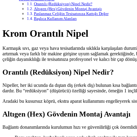
Orantılı (Redüksiyon) Nipel Nedir?
Altıgen (Hex) Gövdenin Montaj Avantajı
Paslanmaz Çeliğin Tesisatınıza Kattığı Değer
Başlıca Kullanım Alanları
Krom Orantılı Nipel
Karmaşık sıvı, gaz veya hava tesisatlarında sıklıkla karşılaşılan duruml
artırmak veya farklı bir makine girişine uyum sağlamak gerektiğinde,
çeliğin dayanıklılığı ile tesisatınıza profesyonel ve kalıcı bir çap dö
Orantılı (Redüksiyon) Nipel Nedir?
Nipeller, her iki ucunda da dıştan diş (erkek diş) bulunan kısa bağlant
dardır. Bu “redüksiyon” (düşürücü) özelliği sayesinde, örneğin 1 inçlik
Aradaki bu kusursuz köprü, ekstra aparat kullanımını engelleyerek siste
Altıgen (Hex) Gövdenin Montaj Avantajı
Bağlantı donanımlarında kurulumun hızı ve güvenilirliği çok önemlidi