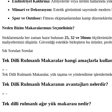
Endüstriyel Kaldırma:
Atölyelerde veya üretim hatlarında yük t
Mimari ve Dekorasyon:
Estetik görünümü sayesinde modern ko
Spor ve Outdoor:
Fitness ekipmanlarından kamp düzeneklerine
Neden Bizim Makaralarımızı Seçmelisiniz?
Stoklarımızda her zaman hazır bulunan
25, 32 ve 50mm
ölçülerimizle
maliyetlerinizi düşürür. Güvenliği estetikle birleştiren bu ürünler, profe
Sık Sorulan Sorular
Tek Dilli Rulmanlı Makaralar hangi amaçlarla kullan
+
−
Tek Dilli Rulmanlı Makaralar, yük taşıma ve yönlendirme işlemlerinde k
Tek Dilli Rulmanlı Makaranın avantajları nelerdir?
+
−
Tek dilli rulmanlı ağır yük makarası nedir?