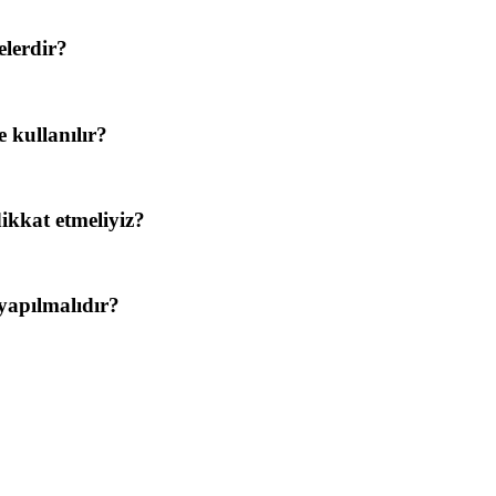
elerdir?
 kullanılır?
dikkat etmeliyiz?
 yapılmalıdır?