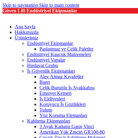
Skip to navigation
Skip to main content
Güven Lift Endüstriyel Ekipmanlar
Ana Sayfa
Hakkımızda
Ürünlerimiz
Endüstriyel Ekipmanlar
Paslanmaz ve Çelik Paletler
Endüstriyel Kauçuk Malzemeleri
Endüstriyel Vanalar
Hırdavat Grubu
İş Güvenlik Ekipmanları
Alev Almaz Kıyafetler
Baret
Çelik Burunlu İş Ayakkabısı
Emniyet Kemeri
İş Eldivenleri
Koruyucu İş Gözlükleri
Tulum
Yüz Koruma Elemanları
Kaldırma Ekipmanları
3 Ayak Katlanır Garaj Vinci
Amerikan Yük Zinciri GR100-80
Cırcırlı Zincir Sabitleme Makinesi