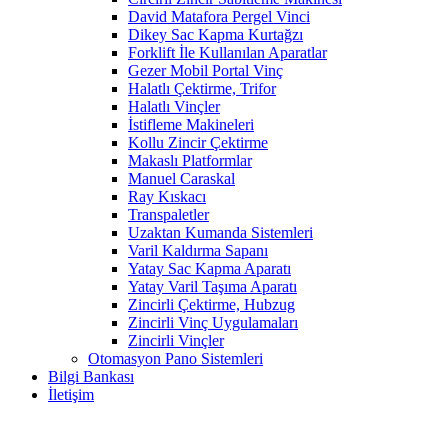
David Matafora Pergel Vinci
Dikey Sac Kapma Kurtağzı
Forklift İle Kullanılan Aparatlar
Gezer Mobil Portal Vinç
Halatlı Çektirme, Trifor
Halatlı Vinçler
İstifleme Makineleri
Kollu Zincir Çektirme
Makaslı Platformlar
Manuel Caraskal
Ray Kıskacı
Transpaletler
Uzaktan Kumanda Sistemleri
Varil Kaldırma Sapanı
Yatay Sac Kapma Aparatı
Yatay Varil Taşıma Aparatı
Zincirli Çektirme, Hubzug
Zincirli Vinç Uygulamaları
Zincirli Vinçler
Otomasyon Pano Sistemleri
Bilgi Bankası
İletişim