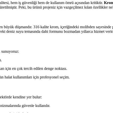
alitesi, hem iş güvenliği hem de kullanım ömrü açısından kritiktir.
Krom 
retilmiştir. Peki, bu ürünü projeniz için vazgeçilmez kılan özellikler ne
 büyük düşmandır. 316 kalite krom, içeriğindeki molibden sayesinde p
rekt deniz suyu temasında dahi formunu bozmadan yıllarca hizmet verir
si sunuyoruz:
m.
rı için en çok tercih edilen denge noktası.
n halat kullanımları için profesyonel seçim.
sektörde kendine yer bulur:
izmalarında güvenle kullanılır.