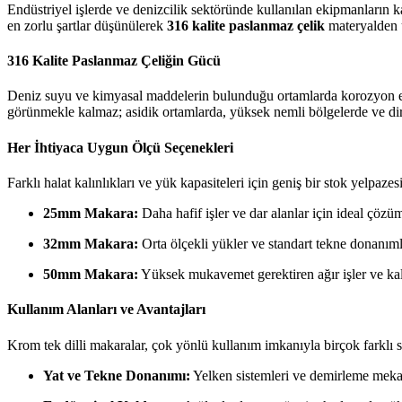
Endüstriyel işlerde ve denizcilik sektöründe kullanılan ekipmanların k
en zorlu şartlar düşünülerek
316 kalite paslanmaz çelik
materyalden ü
316 Kalite Paslanmaz Çeliğin Gücü
Deniz suyu ve kimyasal maddelerin bulunduğu ortamlarda korozyon en
görünmekle kalmaz; asidik ortamlarda, yüksek nemli bölgelerde ve di
Her İhtiyaca Uygun Ölçü Seçenekleri
Farklı halat kalınlıkları ve yük kapasiteleri için geniş bir stok yelpaze
25mm Makara:
Daha hafif işler ve dar alanlar için ideal çözü
32mm Makara:
Orta ölçekli yükler ve standart tekne donanımla
50mm Makara:
Yüksek mukavemet gerektiren ağır işler ve kalı
Kullanım Alanları ve Avantajları
Krom tek dilli makaralar, çok yönlü kullanım imkanıyla birçok farklı 
Yat ve Tekne Donanımı:
Yelken sistemleri ve demirleme mekan