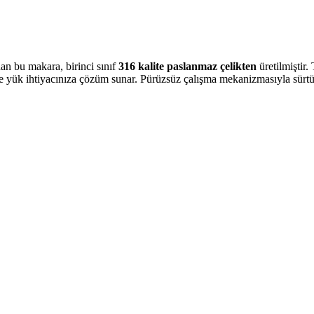
nan bu makara, birinci sınıf
316 kalite paslanmaz çelikten
üretilmiştir
ve yük ihtiyacınıza çözüm sunar. Pürüzsüz çalışma mekanizmasıyla sürtün