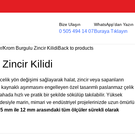
Bize Ulaşın
WhatsApp'dan Yazın
0 505 494 14 07
Buraya Tıklayın
r
Krom Burgulu Zincir Kilidi
Back to products
incir Kilidi
celik yön değişimi sağlayarak halat, zincir veya sapanların
kaynaklı aşınmasını engelleyen özel tasarımlı paslanmaz çelik
 sahada hızlı ve pratik bir şekilde sökülüp takılabilir. Yüksek
esiyle marin, mimari ve endüstriyel projelerinizde uzun ömürlü
.
5 mm ile 12 mm arasındaki tüm ölçüler sürekli olarak