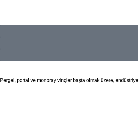
Pergel, portal ve monoray vinçler başta olmak üzere, endüstriyel 
📍Merkez Ofis
Evliya Çelebi Mah. Mavi Sok. No:22 Tuzla İstanbul
📍
İmalat ve Satış
İstim Sanayi Sitesi, Yarış çıkmazı Sokak D:İç Kapı No:262 Tuzla 
📞 0505 494 14 07
📧 info@guvenlift.com