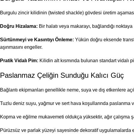
Burgulu zincir kilidinin (twisted shackle) gövdesi üretim aşaması
Doğru Hizalama:
Bir halatı veya makarayı, bağlandığı noktaya
Sürtünmeyi ve Kasıntıyı Önleme:
Yükün doğru eksende transfer
aşınmasını engeller.
Pratik Vidalı Pim:
Kilidin alt kısmında bulunan standart vidalı p
Paslanmaz Çeliğin Sunduğu Kalıcı Güç
Bağlantı ekipmanları genellikle neme, suya ve dış etkenlere açık
Tuzlu deniz suyu, yağmur ve sert hava koşullarında paslanma 
Kopma ve eğilme mukavemeti oldukça yüksektir, ağır çalışma şa
Pürüzsüz ve parlak yüzeyi sayesinde dekoratif uygulamalarda es