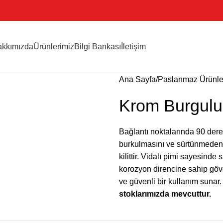
kkımızda
Ürünlerimiz
Bilgi Bankası
İletişim
Ana Sayfa
Paslanmaz Ürünle
Krom Burgulu Z
Bağlantı noktalarında 90 dere
burkulmasını ve sürtünmeden 
kilittir. Vidalı pimi sayesinde
korozyon direncine sahip gövd
ve güvenli bir kullanım sunar
stoklarımızda mevcuttur.