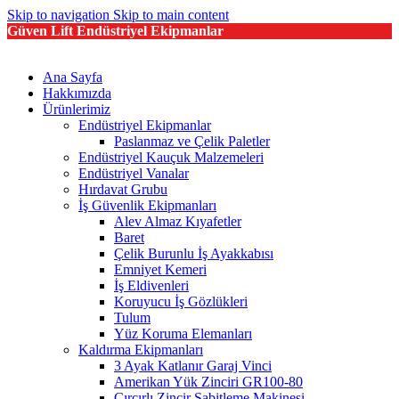
Skip to navigation
Skip to main content
Güven Lift Endüstriyel Ekipmanlar
Ana Sayfa
Hakkımızda
Ürünlerimiz
Endüstriyel Ekipmanlar
Paslanmaz ve Çelik Paletler
Endüstriyel Kauçuk Malzemeleri
Endüstriyel Vanalar
Hırdavat Grubu
İş Güvenlik Ekipmanları
Alev Almaz Kıyafetler
Baret
Çelik Burunlu İş Ayakkabısı
Emniyet Kemeri
İş Eldivenleri
Koruyucu İş Gözlükleri
Tulum
Yüz Koruma Elemanları
Kaldırma Ekipmanları
3 Ayak Katlanır Garaj Vinci
Amerikan Yük Zinciri GR100-80
Cırcırlı Zincir Sabitleme Makinesi