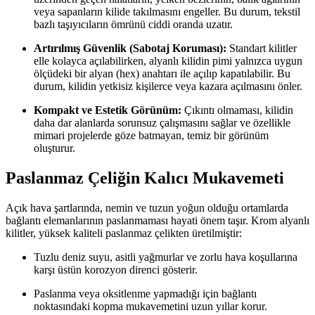
veya sapanların kilide takılmasını engeller. Bu durum, tekstil
bazlı taşıyıcıların ömrünü ciddi oranda uzatır.
Artırılmış Güvenlik (Sabotaj Koruması):
Standart kilitler
elle kolayca açılabilirken, alyanlı kilidin pimi yalnızca uygun
ölçüdeki bir alyan (hex) anahtarı ile açılıp kapatılabilir. Bu
durum, kilidin yetkisiz kişilerce veya kazara açılmasını önler.
Kompakt ve Estetik Görünüm:
Çıkıntı olmaması, kilidin
daha dar alanlarda sorunsuz çalışmasını sağlar ve özellikle
mimari projelerde göze batmayan, temiz bir görünüm
oluşturur.
Paslanmaz Çeliğin Kalıcı Mukavemeti
Açık hava şartlarında, nemin ve tuzun yoğun olduğu ortamlarda
bağlantı elemanlarının paslanmaması hayati önem taşır. Krom alyanlı
kilitler, yüksek kaliteli paslanmaz çelikten üretilmiştir:
Tuzlu deniz suyu, asitli yağmurlar ve zorlu hava koşullarına
karşı üstün korozyon direnci gösterir.
Paslanma veya oksitlenme yapmadığı için bağlantı
noktasındaki kopma mukavemetini uzun yıllar korur.