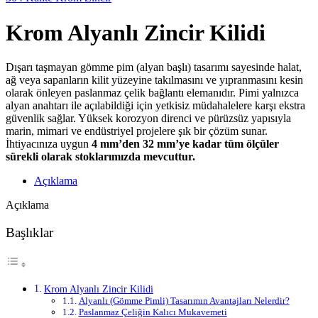
Krom Alyanlı Zincir Kilidi
Dışarı taşmayan gömme pim (alyan başlı) tasarımı sayesinde halat,
ağ veya sapanların kilit yüzeyine takılmasını ve yıpranmasını kesin
olarak önleyen paslanmaz çelik bağlantı elemanıdır.
Pimi yalnızca
alyan anahtarı ile açılabildiği için yetkisiz müdahalelere karşı ekstra
güvenlik sağlar.
Yüksek korozyon direnci ve pürüzsüz yapısıyla
marin,
mimari ve endüstriyel projelere şık bir çözüm sunar.
İhtiyacınıza uygun
4 mm’den 32 mm’ye kadar tüm ölçüler
sürekli olarak stoklarımızda mevcuttur.
Açıklama
Açıklama
Başlıklar
Krom Alyanlı Zincir Kilidi
Alyanlı (Gömme Pimli) Tasarımın Avantajları Nelerdir?
Paslanmaz Çeliğin Kalıcı Mukavemeti