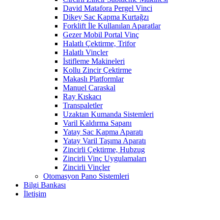
David Matafora Pergel Vinci
Dikey Sac Kapma Kurtağzı
Forklift İle Kullanılan Aparatlar
Gezer Mobil Portal Vinç
Halatlı Çektirme, Trifor
Halatlı Vinçler
İstifleme Makineleri
Kollu Zincir Çektirme
Makaslı Platformlar
Manuel Caraskal
Ray Kıskacı
Transpaletler
Uzaktan Kumanda Sistemleri
Varil Kaldırma Sapanı
Yatay Sac Kapma Aparatı
Yatay Varil Taşıma Aparatı
Zincirli Çektirme, Hubzug
Zincirli Vinç Uygulamaları
Zincirli Vinçler
Otomasyon Pano Sistemleri
Bilgi Bankası
İletişim