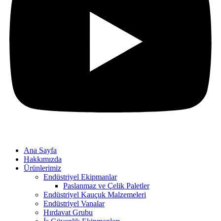
Ana Sayfa
Hakkımızda
Ürünlerimiz
Endüstriyel Ekipmanlar
Paslanmaz ve Çelik Paletler
Endüstriyel Kauçuk Malzemeleri
Endüstriyel Vanalar
Hırdavat Grubu