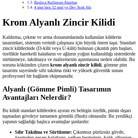
Başlıca Kullanım Alanları
4 mm’den 32 mm’ye Dev Stok Ağı
Krom Alyanlı Zincir Kilidi
Kaldırma, çekme ve arma donanımlarında kullanılan kilitlerin
tasarımları, sistemin verimli çalışması için büyük önem taşır. Standart
zincir kilitlerinde (D-kilit veya U-kilit) bulunan çıkıntılı pim başları,
özellikle hareketli halatların ve ağların yoğun kullanıldığı sistemlerde
sürtünmeye, takılmaya ve malzemenin aşınmasına neden olabilir. Bu
sorunu kökünden çözen
krom alyanlı zincir kilidi
, gömme pim
tasarımı sayesinde sıfır takılma riski ve yüksek güvenlik sunan
profesyonel bir bağlantı ekipmanıdır.
Alyanlı (Gömme Pimli) Tasarımın
Avantajları Nelerdir?
Bu kilidi standart kilitlerden ayıran en belirgin özellik, pimin dışarı
taşmadan gövdeye tamamen gömülü (flush) olmasıdır. Bu yenilikçi
yapının sağladığı başlıca avantajlar şunlardır:
Sıfır Takılma ve Sürtünme:
Çıkıntısız pürüzsüz gövde,
üzerinden geçen halatların, yelken bezlerinin, balık ağlarının