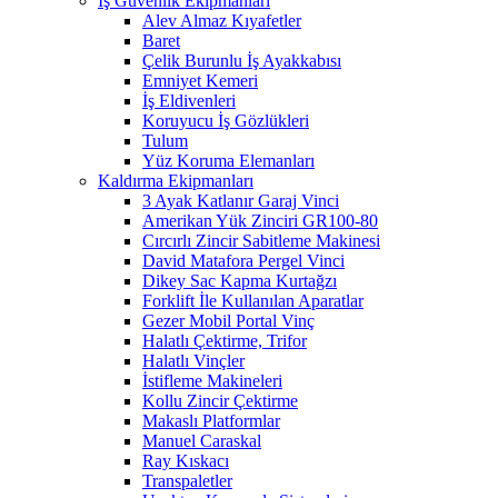
İş Güvenlik Ekipmanları
Alev Almaz Kıyafetler
Baret
Çelik Burunlu İş Ayakkabısı
Emniyet Kemeri
İş Eldivenleri
Koruyucu İş Gözlükleri
Tulum
Yüz Koruma Elemanları
Kaldırma Ekipmanları
3 Ayak Katlanır Garaj Vinci
Amerikan Yük Zinciri GR100-80
Cırcırlı Zincir Sabitleme Makinesi
David Matafora Pergel Vinci
Dikey Sac Kapma Kurtağzı
Forklift İle Kullanılan Aparatlar
Gezer Mobil Portal Vinç
Halatlı Çektirme, Trifor
Halatlı Vinçler
İstifleme Makineleri
Kollu Zincir Çektirme
Makaslı Platformlar
Manuel Caraskal
Ray Kıskacı
Transpaletler