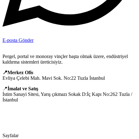
E-posta Gönder
Pergel, portal ve monoray vinçler başta olmak üzere, endüstriyel
kaldırma sistemleri üreticisiyiz.
📍Merkez Ofis
Evliya Çelebi Mah. Mavi Sok. No:22 Tuzla İstanbul
📍
İmalat ve Satış
İstim Sanayi Sitesi, Yarış çıkmazı Sokak D:İç Kapı No:262 Tuzla /
İstanbul
📞 0505 494 14 07
📧 info@guvenlift.com
Sayfalar