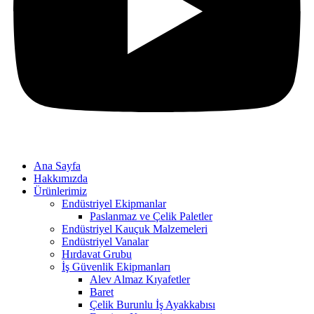
Ana Sayfa
Hakkımızda
Ürünlerimiz
Endüstriyel Ekipmanlar
Paslanmaz ve Çelik Paletler
Endüstriyel Kauçuk Malzemeleri
Endüstriyel Vanalar
Hırdavat Grubu
İş Güvenlik Ekipmanları
Alev Almaz Kıyafetler
Baret
Çelik Burunlu İş Ayakkabısı