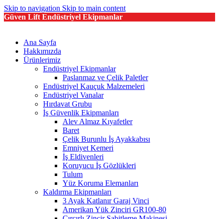
Skip to navigation
Skip to main content
Güven Lift Endüstriyel Ekipmanlar
Ana Sayfa
Hakkımızda
Ürünlerimiz
Endüstriyel Ekipmanlar
Paslanmaz ve Çelik Paletler
Endüstriyel Kauçuk Malzemeleri
Endüstriyel Vanalar
Hırdavat Grubu
İş Güvenlik Ekipmanları
Alev Almaz Kıyafetler
Baret
Çelik Burunlu İş Ayakkabısı
Emniyet Kemeri
İş Eldivenleri
Koruyucu İş Gözlükleri
Tulum
Yüz Koruma Elemanları
Kaldırma Ekipmanları
3 Ayak Katlanır Garaj Vinci
Amerikan Yük Zinciri GR100-80
Cırcırlı Zincir Sabitleme Makinesi