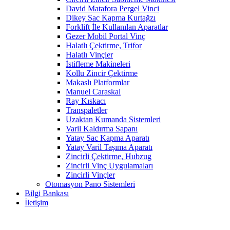
David Matafora Pergel Vinci
Dikey Sac Kapma Kurtağzı
Forklift İle Kullanılan Aparatlar
Gezer Mobil Portal Vinç
Halatlı Çektirme, Trifor
Halatlı Vinçler
İstifleme Makineleri
Kollu Zincir Çektirme
Makaslı Platformlar
Manuel Caraskal
Ray Kıskacı
Transpaletler
Uzaktan Kumanda Sistemleri
Varil Kaldırma Sapanı
Yatay Sac Kapma Aparatı
Yatay Varil Taşıma Aparatı
Zincirli Çektirme, Hubzug
Zincirli Vinç Uygulamaları
Zincirli Vinçler
Otomasyon Pano Sistemleri
Bilgi Bankası
İletişim