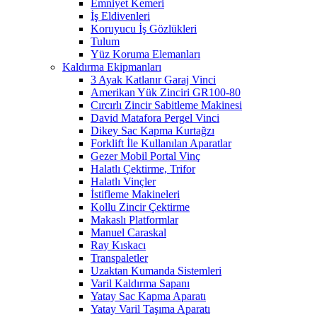
Emniyet Kemeri
İş Eldivenleri
Koruyucu İş Gözlükleri
Tulum
Yüz Koruma Elemanları
Kaldırma Ekipmanları
3 Ayak Katlanır Garaj Vinci
Amerikan Yük Zinciri GR100-80
Cırcırlı Zincir Sabitleme Makinesi
David Matafora Pergel Vinci
Dikey Sac Kapma Kurtağzı
Forklift İle Kullanılan Aparatlar
Gezer Mobil Portal Vinç
Halatlı Çektirme, Trifor
Halatlı Vinçler
İstifleme Makineleri
Kollu Zincir Çektirme
Makaslı Platformlar
Manuel Caraskal
Ray Kıskacı
Transpaletler
Uzaktan Kumanda Sistemleri
Varil Kaldırma Sapanı
Yatay Sac Kapma Aparatı
Yatay Varil Taşıma Aparatı