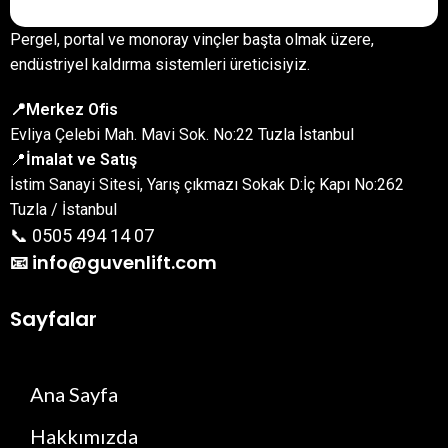
Pergel, portal ve monoray vinçler başta olmak üzere,
endüstriyel kaldırma sistemleri üreticisiyiz.
📍Merkez Ofis
Evliya Çelebi Mah. Mavi Sok. No:22 Tuzla İstanbul
📍
İmalat ve Satış
İstim Sanayi Sitesi, Yarış çıkmazı Sokak D:İç Kapı No:262
Tuzla / İstanbul
📞 0505 494 14 07
📧 info@guvenlift.com
Sayfalar
Ana Sayfa
Hakkımızda