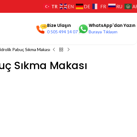
TR
EN
DE
FR
RU
A
Bize Ulaşın
WhatsApp'dan Yazın
0 505 494 14 07
Buraya Tıklayın
idrolik Pabuç Sıkma Makası
buç Sıkma Makası