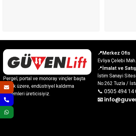
📍Merkez Ofis
Evliya Çelebi Mah
📍
İmalat ve Satış
İstim Sanayi Sites
Pergel, portal ve monoray vinçler başta
No:262 Tuzla / İst
olmak üzere, endüstriyel kaldırma
📞 0505 494 14 
sistemleri üreticisiyiz.
📧 info@guve